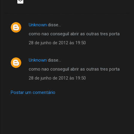
Unknown
disse…
C
como nao conseguil abrir as outras tres porta
o
28 de junho de 2012 às 19:50
m
e
Unknown
disse…
n
como nao conseguil abrir as outras tres porta
t
á
28 de junho de 2012 às 19:50
r
Postar um comentário
i
o
s