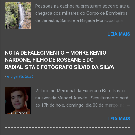
Pessoas na cachoeira prestaram socorro até a
chegada dos militares do Corpo de Bombeiros
de Janaúba, Samu e a Brigada Municipal que
auxiliaram no socorro, mas o jovem não
LEIA MAIS
resistiu e foi a óbito Foto álbum pessoal Kauan
Pereira Alves publicou em sua rede social a
foto em que apreciava a Cachoeira Maria Rosa,
NOTA DE FALECIMENTO – MORRE KEMIO
em Mato Verde, pouco tempo antes de se
NARDONE, FILHO DE ROSEANE E DO
afogar e depois vir a óbito nesta terça-feira, dia
RADIALISTA E FOTÓGRAFO SÍLVIO DA SILVA
28 de abril de 2026. Foto álbum pessoal Kauan
-
março 08, 2026
Pereira Alves. Fotos CB Populares, Corpo de
Bombeiros Militar, Samu e Brigada Municipal
Velório no Memorial da Funerária Bom Pastor,
socorrem estudante que se afogou em
na avenida Manoel Atayde Sepultamento será
cachoeira em Mato Verde nesta terça-feira, dia
às 17h de hoje, domingo, dia 08 de março, no
28 de abril de 2026. Adolescente não resistiu e
cemitério Campo da Paz, na margem esquerda
foi a óbito. MATO VERDE (por Oliveira Júnior)
LEIA MAIS
da rodovia MG-401, saída de Janaúba para
– O que seria um dia de lazer, de conhecimento
Jaíba Kemio Nardone Kemio Nardone
e de interação acabou em tragédia para um
JANAÚBA – Foi com tristeza que recebi na