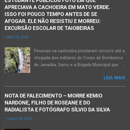
ESTUDANTE PUBLICOU FOTO EM QUE
socorristas do Samu prestaram assistência a
APRECIAVA A CACHOEIRA EM MATO VERDE.
três vítimas, sendo um rapaz de 23 anos com
ISSO FOI POUCO TEMPO ANTES DE SE
suspeita de fratura nas pernas. Um homem de
AFOGAR. ELE NÃO RESISTIU E MORREU:
54 anos e outro de 62 anos apresentavam
EXCURSÃO ESCOLAR DE TAIOBEIRAS
dores no tórax e no abdômen. Após
-
abril 28, 2026
atendimento na estrada, as vítimas foram
encaminhadas pelos socorristas do Samu para
Pessoas na cachoeira prestaram socorro até a
unidades hospitalares nas cidades de Jaíba e
chegada dos militares do Corpo de Bombeiros
de Janaúba. A equipe do Samu constatou a
de Janaúba, Samu e a Brigada Municipal que
mor...
auxiliaram no socorro, mas o jovem não
LEIA MAIS
resistiu e foi a óbito Foto álbum pessoal Kauan
Pereira Alves publicou em sua rede social a
foto em que apreciava a Cachoeira Maria Rosa,
NOTA DE FALECIMENTO – MORRE KEMIO
em Mato Verde, pouco tempo antes de se
NARDONE, FILHO DE ROSEANE E DO
afogar e depois vir a óbito nesta terça-feira, dia
RADIALISTA E FOTÓGRAFO SÍLVIO DA SILVA
28 de abril de 2026. Foto álbum pessoal Kauan
-
março 08, 2026
Pereira Alves. Fotos CB Populares, Corpo de
Bombeiros Militar, Samu e Brigada Municipal