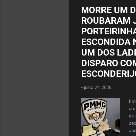
fic
MORRE UM D
Cor
ROUBARAM J
tra
PORTEIRINH
ESCONDIDA 
UM DOS LADR
DISPARO CO
ESCONDERIJ
-
julho 24, 2026
Fot
arm
de 
sex
Jún