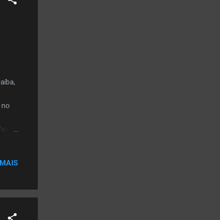
aíba,
e
 no
eira,
 as
 MAIS
ga
,
as,
sados