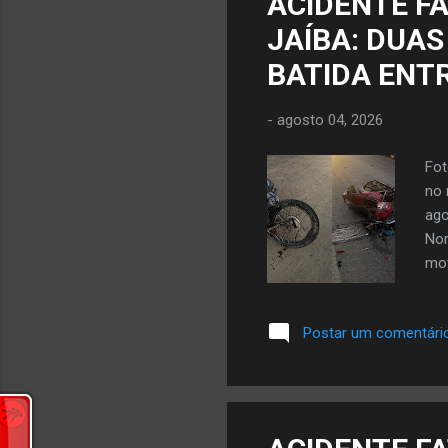
ACIDENTE F
JAÍBA: DUA
BATIDA ENT
-
agosto 04, 2026
Fot
no 
ago
Nor
mot
dia
reg
Postar um comentári
mot
Moc
Man
Jaí
os 