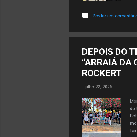
pol
cid
Postar um comentári
ass
tor
esc
rou
Apó
DEPOIS DO T
e a
“ARRAIÁ DA 
Pol
ROCKERT
-
julho 22, 2026
Mor
de 
Fot
mor
fei