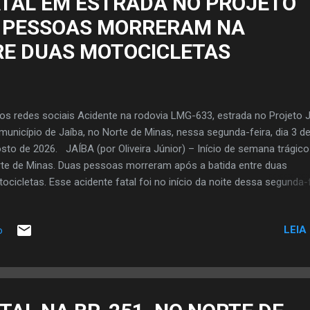
ATAL EM ESTRADA NO PROJETO
S PESSOAS MORRERAM NA
RE DUAS MOTOCICLETAS
os redes sociais Acidente na rodovia LMG-633, estrada no Projeto J
município de Jaíba, no Norte de Minas, nessa segunda-feira, dia 3 d
sto de 2026. JAÍBA (por Oliveira Júnior) – Início de semana trágico
te de Minas. Duas pessoas morreram após a batida entre duas
ocicletas. Esse acidente fatal foi no início da noite dessa segunda-f
 3 de agosto, na rodovia LMG-633 no município de Jaíba, situado na
ião da Serra Geral de Minas. De acordo com informações da polícia,
LEIA
o
ocicletas transitavam pela LMG-633, estrada que liga o distrito de
ambinho, no Projeto Jaíba, ao trevo da MG-401, rodovia que interli
ga à cidade de Janaúba passando pelas cidades de Matias Cardoso
ba e Verdelândia. Com o impacto da batida entre as duas motociclet
motociclistas foram a óbito. Os corpos das vítimas foram arremes