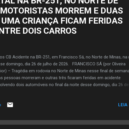
TAL NA BR-251, NO NORTE DE
a fora da rodovia. Uma das motos ficou na pista e a outra na marg
S MOTORISTAS MORREM E DUAS
rada. A polícia colheu informações acerca dess...
 UMA CRIANÇA FICAM FERIDAS
ENTRE DOIS CARROS
os CB Acidente na BR-251, em Francisco Sá, no Norte de Minas, na 
se domingo, dia 26 de julho de 2026. FRANCISCO SÁ (por Oliveira
ior) – Tragédia em rodovia no Norte de Minas nesse final de semana
s pessoas morreram e outras três ficaram feridas em acidente
olvendo dois automóveis no final da noite desse domingo, dia 26 de 
o foi na rodovia BR-251, trecho no município de Francisco Sá. Houv
ida entre dois carros. O acidente fatal foi no km 453, nas proximida
LEIA
o
vo de acesso à comunidade de Catuni, onde ocorreu a batida entre
 e um Vectra. O motorista, de 34 anos, que estava no Gol, morreu p
 ferragens. O condutor de 30 anos, que estava no Vectra também fo
to, enquanto que duas mulheres e uma criança que viajavam no Vec