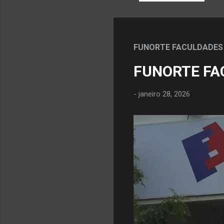
P
o
FUNORTE FACULDADES
s
FUNORTE FA
t
a
-
janeiro 28, 2026
g
e
n
s