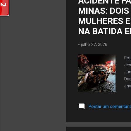
ACIDENTE FA
par
MINAS: DOI
est
MULHERES E
NA BATIDA 
-
julho 27, 2026
Fot
des
Jún
Dua
env
Iss
bat
Postar um comentári
tre
Gol
nas
óbi