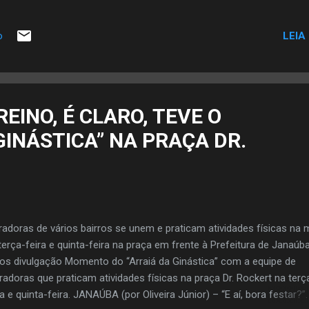
ícia. Ele era integrante de uma quadrilha que praticou crime de roubo
ade de Porteirinha, situada na região da Serra Geral, no Norte de Min
LEIA
o
altantes estavam escondidos na zona rural de Janaúba, distante e
no de 50 quilômetros do local do roubo. A Polícia Militar descobriu o
onderijo da quadrilha. Os ladrões se encontravam em Porteirinha o
baram peças de ouro e ainda agiram com violência contra as vítima
s o roubo, os assaltantes fugiram. O fato foi repassado à Polícia Mi
REINO, É CLARO, TEVE O
os demais órgãos que compõem o sistema de segurança pública. A
GINÁSTICA” NA PRAÇA DR.
ícia Militar de Minas Gerais realizou o policia...
adoras de vários bairros se unem e praticam atividades físicas na
terça-feira e quinta-feira na praça em frente à Prefeitura de Janaú
os divulgação Momento do “Arraiá da Ginástica” com a equipe de
adoras que praticam atividades físicas na praça Dr. Rockert na terç
ra e quinta-feira. JANAÚBA (por Oliveira Júnior) – “E aí, bora festar?”.