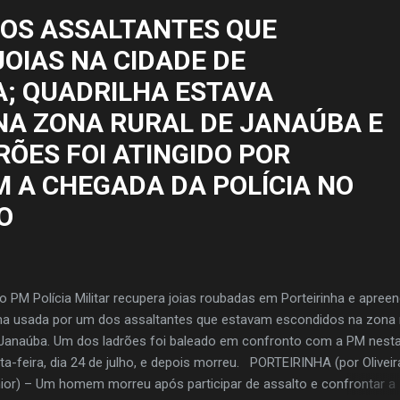
aram feridas e foram atendidas por socorristas do Samu e pela equi
OS ASSALTANTES QUE
po de Bombeiros Militar. Uma menina de 7 anos teve fratura no fêm
OIAS NA CIDADE DE
uma de face. Uma mulher de 47 anos apresent...
A; QUADRILHA ESTAVA
NA ZONA RURAL DE JANAÚBA E
ÕES FOI ATINGIDO POR
M A CHEGADA DA POLÍCIA NO
O
o PM Polícia Militar recupera joias roubadas em Porteirinha e apree
a usada por um dos assaltantes que estavam escondidos na zona r
Janaúba. Um dos ladrões foi baleado em confronto com a PM nest
ta-feira, dia 24 de julho, e depois morreu. PORTEIRINHA (por Oliveir
ior) – Um homem morreu após participar de assalto e confrontar a