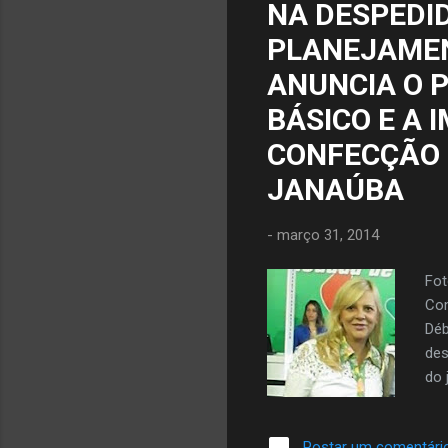
NA DESPEDI
ate
PLANEJAMEN
Sen
des
ANUNCIA O 
BÁSICO E A 
CONFECÇÃO 
JANAÚBA
-
março 31, 2014
Fot
Com
Déb
des
do 
sem
ati
Postar um comentári