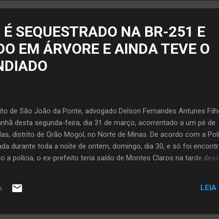
 É SEQUESTRADO NA BR-251 E
O EM ÁRVORE E AINDA TEVE O
NDIADO
o de São João da Ponte, advogado Delson Fernandes Antunes Filh
nhã desta segunda-feira, dia 31 de março, acorrentado a um pé de
as, distrito de Grão Mogol, no Norte de Minas. De acordo com a Polí
rrada durante toda a noite de ontem, domingo, dia 30, e só foi encont
 a polícia, o ex-prefeito teria saído de Montes Claros na tarde des
ardo de Minas. De acordo com depoimento de Delson Filho, por vol
or quatro homens, em um carro na BR-251. Ele foi obrigado a aband
LEIA
o
rro dos suspeitos. A PM informou também que familiares acionaram
ingo, devido a demora do ex-prefeito em chegar ao destino. Na me
o carro de Delson pegando fogo, próximo ao município de Fruta de Le