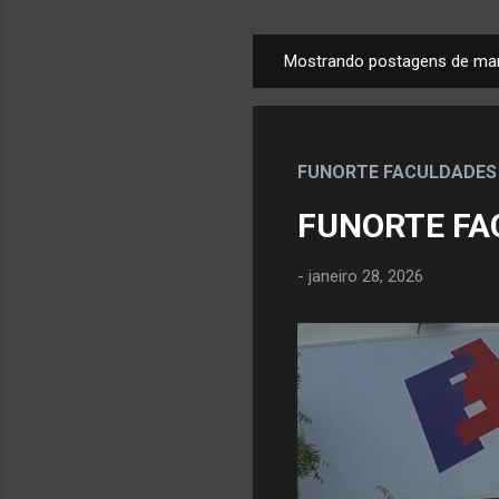
Mostrando postagens de mar
P
o
s
t
FUNORTE FACULDADES
a
g
FUNORTE FA
e
n
-
janeiro 28, 2026
s