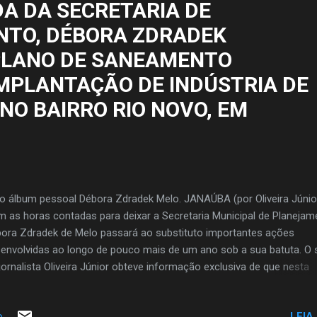
DA DA SECRETARIA DE
ndida na área de oftalmologia com exame de vista. Essa interelação
TO, DÉBORA ZDRADEK
ar Minas com o sindicato de Janaúba mostra a força e a importânc
sas ...
PLANO DE SANEAMENTO
IMPLANTAÇÃO DE INDÚSTRIA DE
NO BAIRRO RIO NOVO, EM
o álbum pessoal Débora Zdradek Melo. JANAÚBA (por Oliveira Júnio
 as horas contadas para deixar a Secretaria Municipal de Planejam
ora Zdradek de Melo passará ao substituto importantes ações
envolvidas ao longo de pouco mais de um ano sob a sua batuta. O s
jornalista Oliveira Júnior obteve informação exclusiva de que nesta
ana começará a elaboração do Plano Municipal de Saneamento Bá
tude sob coordenação da secretária que teve o cargo solicitado pelo
LEIA
o