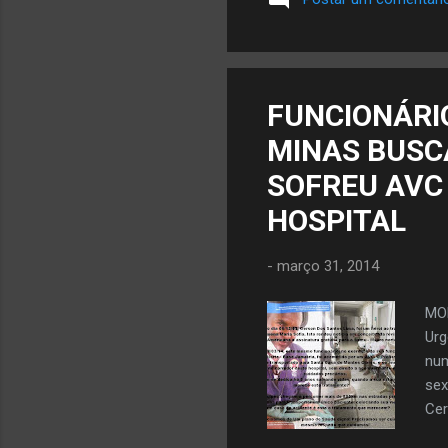
pre
orç
Zdr
San
de 
FUNCIONÁRI
de 
MINAS BUSC
nes
SOFREU AVC
HOSPITAL
-
março 31, 2014
MON
Ur
num
sex
Cer
Em 