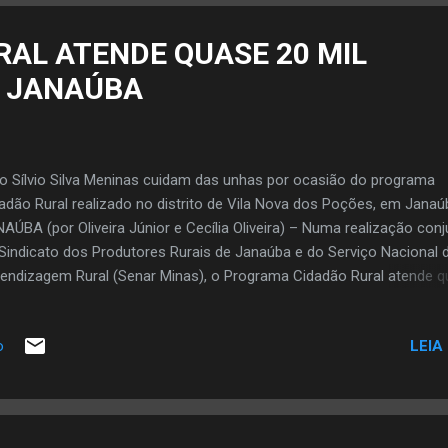
ito fo...
RAL ATENDE QUASE 20 MIL
 JANAÚBA
o Sílvio Silva Meninas cuidam das unhas por ocasião do programa
adão Rural realizado no distrito de Vila Nova dos Poções, em Janaú
AÚBA (por Oliveira Júnior e Cecília Oliveira) – Numa realização conj
Sindicato dos Produtores Rurais de Janaúba e do Serviço Nacional 
endizagem Rural (Senar Minas), o Programa Cidadão Rural atende 
mil pessoas neste município. O Programa Cidadão Rural é uma das
 José Aparecido Mendes Santos, presidente do sindicato rural,
LEIA
o
orporou à sua gestão no sentido de melhorar a qualidade de vida no
po. Todas as ações do programa têm sido desenvolvidas nas
unidades rurais. Foto Paulo Henrique Ribeiro No Cidadão Rural, Jo
recido Mendes e dona Maria, viúva de Almerindo que era conhecido
o Prefeito e comerciante na Vila Nova dos Poções. Dona Maria foi