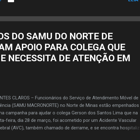
feito. Á frente da Secretaria de Planejamento, que é a que menos r
amentário possui diante das demais secretarias municipais, Débora
adek coordenou o procedimento pela preparação do Plano Municipa
eamento Básico que envolve planejamento nas áreas de abasteci
água, drenagem, esgoto e resíduos sólidos. Foi um trabalho da secre
OS DO SAMU DO NORTE DE
planejamento e a empresa que ganhou a licitação iniciará os trabalh
AM APOIO PARA COLEGA QUE
ta semana. A Lei Orçamentária Anual (LOA) da Prefeitura de Ja...
 E NECESSITA DE ATENÇÃO EM
TES CLAROS – Funcionários do Serviço de Atendimento Móvel de
gência (SAMU MACRONORTE) no Norte de Minas estão empenhados
a campanha para ajudar o colega Gerson dos Santos Lima que na
ta-feira, dia 28 de março, foi acometido por um Acidente Vascular
ebral (AVC), também chamado de derrame, e se encontra hospitaliz
comunicado, os socorristas do Samu das bases da região se mobi