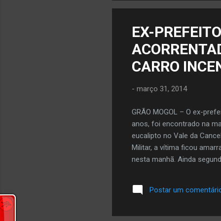
EX-PREFEITO
ACORRENTAD
CARRO INCE
-
março 31, 2014
GRÃO MOGOL – O ex-prefeit
anos, foi encontrado na ma
eucalipto no Vale da Cancel
Militar, a vítima ficou ama
nesta manhã. Ainda segundo
domingo em direção a Rio P
das 17h ele foi abordado p
Postar um comentári
seu veículo e entrar no ca
polícia na noite desse dom
noite, a polícia encontrou 