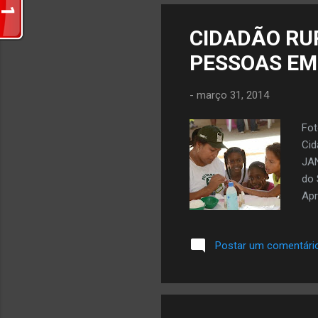
Segundo a polícia, o ex-prefe
CIDADÃO RU
PESSOAS EM
-
março 31, 2014
Fot
Cid
JAN
do 
Apr
20 
que
Postar um comentári
inc
cam
com
Apa
com