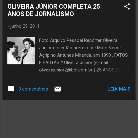
OLIVEIRA JÚNIOR COMPLETA 25
ANOS DE JORNALISMO
-
junho 29, 2011
Foto Arquivo Pessoal Repórter Oliveira
Júnior e o então prefeito de Mato Verde,
Agripino Antunes Miranda, em 1990 . FATOS
E PAUTAS * Oliveira Júnior (e-mail
oliveirajunior2@bol.com.br ) 25 ANOS DE
JORNALISMO Nesse domingo, 26 de junho,
completei 25 anos de atuação no
LEIA MAIS
3 comentários
jornalismo. Foi justamente nessa data, em
1986, que iniciei na rádio Gorutubana 1380
AM, de Janaúba, a carreira jornalística. De lá
para cá, são inúmeras e importantes ações
de valorização da nossa gente e da nossa
região. Seja em rádio, em jornal, em revista,
em sites, em assessoria de imprensa e no