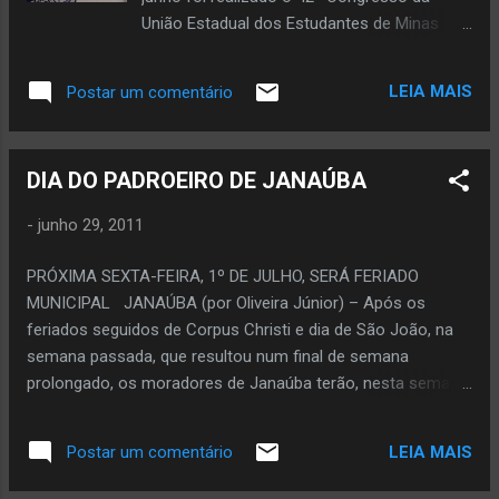
União Estadual dos Estudantes de Minas
Gerais (UEE-MG). O congresso ocorreu na
Universidade Federal São João Del Rey
LEIA MAIS
Postar um comentário
(UFSJ)/Campus Centro-Oeste Dona Lindu
(nome da mãe do ex-presidente Lula). O
acadêmico janaubense Benjamim José de
DIA DO PADROEIRO DE JANAÚBA
Oliveira Santos Neto, do curso Engenharia da
Produção, participou desse congresso.
-
junho 29, 2011
Houve palestras sobre o movimento
estudantil em Minas Gerais, a destinação de
PRÓXIMA SEXTA-FEIRA, 1º DE JULHO, SERÁ FERIADO
10% do PIB (Produto Interno Bruto) nacional
MUNICIPAL JANAÚBA (por Oliveira Júnior) – Após os
e de 2% do minério de Minas para a
feriados seguidos de Corpus Christi e dia de São João, na
Educação. Também ocorreram discussões
semana passada, que resultou num final de semana
relacionadas a assuntos que envolvem a
prolongado, os moradores de Janaúba terão, nesta semana,
sociedade de uma maneira geral, sobretudo
outro fim de semana prolongado. Isso porque na
as drogas. Foto Divulgação Congresso da
próxima sexta-feira, dia 1º de julho, será feriado municipal
União dos Estudantes Mineiros defende por
LEIA MAIS
Postar um comentário
em Janaúba. O feriado da próxima sexta-feira será
mais investimento na educação .
apenas em Janaúba, por ocasião do Dia do Sagrado