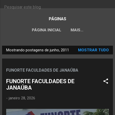
PÁGINAS
PÁGINA INICIAL
MAIS…
Mostrando postagens de junho, 2011
MOSTRAR TUDO
P
o
s
FUNORTE FACULDADES DE JANAÚBA
t
a
FUNORTE FACULDADES DE
g
JANAÚBA
e
-
janeiro 28, 2026
n
s