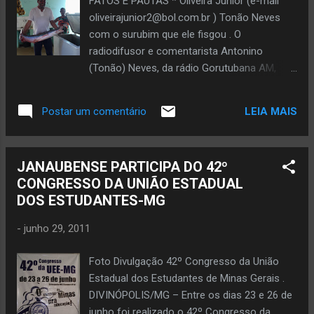
FATOS E PAUTAS * Oliveira Júnior (e-mail
oliveirajunior2@bol.com.br ) Tonão Neves
com o surubim que ele fisgou . O
radiodifusor e comentarista Antonino
(Tonão) Neves, da rádio Gorutubana AM,
conseguiu uma façanha dentre as inúmeras
pescarias que realiza nos finais de semana
LEIA MAIS
Postar um comentário
na margem direita do rio São Francisco, no
município de Matias Cardoso. Ex-vereador
por Janaúba, Tonão Neves fisgou um
JANAUBENSE PARTICIPA DO 42º
surubim de 1,20 metros com 21 quilos. Isso
CONGRESSO DA UNIÃO ESTADUAL
ocorreu há poucos dias no sítio Repouso do
DOS ESTUDANTES-MG
Guerreiro, de propriedade de Tonão, onde ele
tem costume de fisgar surubim de menor
-
junho 29, 2011
tamanho, além de caranha e piau. Tonão
mandou o filho Júnior, que é veterinário,
Foto Divulgação 42º Congresso da União
guardar a cabeça do peixe para mostrar aos
Estadual dos Estudantes de Minas Gerais .
curiosos.
DIVINÓPOLIS/MG – Entre os dias 23 e 26 de
junho foi realizado o 42º Congresso da