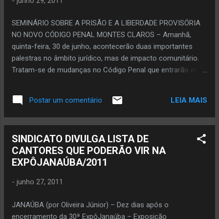
-
junho 29, 2011
gols de Leonardo Silva e um de Allan Aguiar. Já pela
categoria Titular, a Salutare garantiu a vaga ao derrotar a
SEMINÁRIO SOBRE A PRISÃO E A LIBERDADE PROVISÓRIA
Droga Vip por 3 a 0, com dois gols de Patrick Aguiar e um de
NO NOVO CÓDIGO PENAL MONTES CLAROS – Amanhã,
Valdair José. MAIS JOGOS ...
quinta-feira, 30 de junho, acontecerão duas importantes
palestras no âmbito jurídico, mas de impacto comunitário.
Tratam-se de mudanças no Código Penal que entrarão em
vigor na primeira semana de julho. As palestras farão parte
do seminário “Casamento e Divórcio: Prisão e Liberdade.
LEIA MAIS
Postar um comentário
Novos Parâmetros e boas idéias”. O seminário
ocorerrá a partir das 19h30 no auditório da AMAMS
(Associação dos Municípios da Área Mineira da Sudene),
SINDICATO DIVULGA LISTA DE
situada na avenida Av. Major Alexandre Rodrigues, 416,
CANTORES QUE PODERÃO VIR NA
bairro Ibituruna, nesta cidade. A palestra “O novo
EXPÔJANAÚBA/2011
Divórcio – EC 66/2010” será proferida pelo advogado e
professor universitário Luiz Fernando Valladão Nogueira,
-
junho 27, 2011
Procurador do Município de Belo Horizonte e ex- Diretor
Tesoureiro da OAB/MG (Ordem dos Avogados do
JANAÚBA (por Oliveira Júnior) – Dez dias após o
Brasil/Minas Gerais). ...
encerramento da 30ª ExpôJanaúba – Exposição