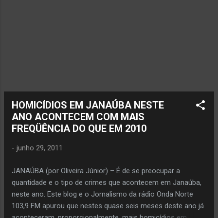
convívio comunitário tenho, neste um quarto
de século (Bodas de Prata), sempre
procurado atuar com ética, honestidade,
dedicação e amor à profissão e,
principalmente, em defesa da vida. Foto
Arquivo Pessoal Oliveira Júnior
entrevistando o cantor Amado Batista, no
parque de exposições de Janaúba . CARO
JORNALISTA, “...A credibilidade jornalística
HOMICÍDIOS EM JANAÚBA NESTE
se adquire através do tempo e na
ANO ACONTECEM COM MAIS
fundamentação concreta para produção d...
FREQÜÊNCIA DO QUE EM 2010
-
junho 29, 2011
JANAÚBA (por Oliveira Júnior) – É de se preocupar a
quantidade e o tipo de crimes que acontecem em Janaúba,
neste ano. Este blog e o Jornalismo da rádio Onda Norte
103,9 FM apurou que nestes quase seis meses deste ano já
aconteceram, proporcionalmente, mais homicídios em