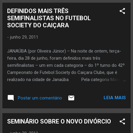
Integrante da Associação dos Estudantes
Coração de Jesus, padroeiro de Janaúba. O Dia do
Universitários de Janaúba e vice-pr...
DEFINIDOS MAIS TRÊS
Sagrado Coração de Jesus ou padroeiro de Janaúba,
SEMIFINALISTAS NO FUTEBOL
feriado municipal, acontece em data móvel. O dia do
SOCIETY DO CAIÇARA
Sagrado Coração de Jesus acontece sempre no 8º dia ou
na segunda sexta-feira após o dia de Corpus Christi.
-
junho 29, 2011
Portanto, na próxima sexta-feira, 1º de julho, será feriado
municip...
JANAÚBA (por Oliveira Júnior) – Na noite de ontem, terça-
feira, dia 28 de junho, foram definidos mais três
semifinalistas – um em cada categoria – do 1º turno do 42º
Campeonato de Futebol Society do Caiçara Clube, que é
realizado na cidade de Janaúba. Pela categoria Master,
a equipe Girus Open Bar ficou com a vaga ao empatar com
a Eletroporto em 2 a 2. Narciso Júnior e Armando Peninha
LEIA MAIS
Postar um comentário
marcaram para o Girus Open Bar, enquanto que João Carlos
Amorim e Antônio fizeram para a Eletroporto. Por ter
realizado melhor campanha na fase anterior, o Girus se
SEMINÁRIO SOBRE O NOVO DIVÓRCIO
classificou. Na categoria Aspirante, a Janaúba
Veículos goleou a Mecânica Miguel por 5 a 0, com quatro