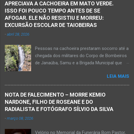
APRECIAVA A CACHOEIRA EM MATO VERDE.
ISSO FOI POUCO TEMPO ANTES DE SE
AFOGAR. ELE NÃO RESISTIU E MORREU:
EXCURSÃO ESCOLAR DE TAIOBEIRAS
-
abril 28, 2026
Pessoas na cachoeira prestaram socorro até a
chegada dos militares do Corpo de Bombeiros
de Janaúba, Samu e a Brigada Municipal que
auxiliaram no socorro, mas o jovem não
LEIA MAIS
resistiu e foi a óbito Foto álbum pessoal Kauan
Pereira Alves publicou em sua rede social a
foto em que apreciava a Cachoeira Maria Rosa,
NOTA DE FALECIMENTO – MORRE KEMIO
em Mato Verde, pouco tempo antes de se
NARDONE, FILHO DE ROSEANE E DO
afogar e depois vir a óbito nesta terça-feira, dia
RADIALISTA E FOTÓGRAFO SÍLVIO DA SILVA
28 de abril de 2026. Foto álbum pessoal Kauan
-
março 08, 2026
Pereira Alves. Fotos CB Populares, Corpo de
Bombeiros Militar, Samu e Brigada Municipal
Velório no Memorial da Funerária Bom Pastor,