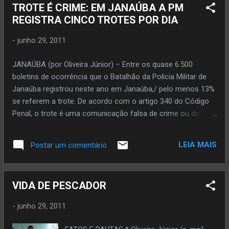
TROTE É CRIME: EM JANAÚBA A PM
esposa foi assaltada na porta de casa, aí no (bairro) Padre
REGISTRA CINCO TROTES POR DIA
Eustáquio (em Janaúba). Mas, quando alguém da família de
alguns poderosos desses aí for vítima, ai eles olharão a
-
junho 29, 2011
segurança pública com outros olhos. É uma vergonha!!!”,
Hudson Roberto. “Minha prima que mora ai em Janaúba
JANAÚBA (por Oliveira Júnior) – Entre os quase 6.500
também foi assaltada. Os safados entraram na casa e
boletins de ocorrência que o Batalhão da Polícia Militar de
levaram alguns pertences e ainda tentaram estuprar outra
Janaúba registrou neste ano em Janaúba,/ pelo menos 13%
prima, mas graças a Deus todo mundo acordou e o safado
se referem a trote. De acordo com o artigo 340 do Código
fugiu. Depois de alg...
Penal, o trote é uma comunicação falsa de crime ou de
contravenção. A pena para quem comete trote é de um a
três anos de prisão. De janeiro a esta semana, a Polícia
LEIA MAIS
Postar um comentário
Militar registrou 833 boletins de ocorrências sobre trotes em
Janaúba, quase 140 trotes por mês ou então cinco trotes
por dia, quer dizer, são cinco crimes de trote diariamente.
VIDA DE PESCADOR
Isso deduz que a cada cinco horas a PM apura uma
comunicação falsa de crime em Janaúba.
-
junho 29, 2011