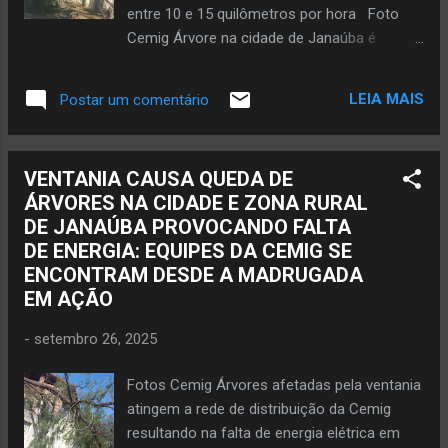
encontrado na rua Beira Rio, em Verdelândia.
entre 10 e 15 quilômetros por hora Foto
À polícia o jovem contou que teria furtado
Cemig Árvore na cidade de Janaúba é
uma mangueira e um tambor de plástico da
afetada devido ao vento forte com
prefeitura. O objetivo desse furto seria
velocidade de 77 km/h na madrugada desta
arrecadar dinheiro para comprar drogas. O
LEIA MAIS
Postar um comentário
sexta-feira, dia 26 de setembro de 2025.
rapaz revelou qu...
JANAÚBA (por Oliveira Júnior) – Dentro de
casa, deitado ou não, era perceptível o
VENTANIA CAUSA QUEDA DE
barulho do vento em alto volume. Quem se
ÁRVORES NA CIDADE E ZONA RURAL
arriscou a ir para a rua teve dificuldade para
DE JANAÚBA PROVOCANDO FALTA
andar e pedalar diante da velocidade do
DE ENERGIA: EQUIPES DA CEMIG SE
vento. Teve rajada de vento equivalente a 77
ENCONTRAM DESDE A MADRUGADA
quilômetros por hora. Esse cenário foi
EM AÇÃO
vivenciado na madrugada desta sexta-feira,
dia 26 de setembro, pela população das
-
setembro 26, 2025
cidades de Janaúba e de Nova Porteirinha,
localizadas na região da Serra Geral, no
Fotos Cemig Árvores afetadas pela ventania
Norte de Minas. A temperatura ambiental era
atingem a rede de distribuição da Cemig
de 20 graus centígrados. Desde o final da
resultando na falta de energia elétrica em
noite de quinta-feira já se sentia o vento