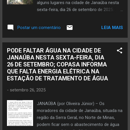
alguns lugares na cidade de Janaúba nesta
forte tornando mais veloz a cada hora. E
sexta-feira, dia 26 de setembro de 2025.
isso aconte...
JANAÚBA (por Oliveira Júnior) – Ventos
fortes no município de Janaúba na noite
LEIA MAIS
Postar um comentário
dessa quinta-feira, dia 25 de setembro, e
madrugada e manhã de hoje, sexta-feira. Em
consequência dessa ventania houve queda
PODE FALTAR ÁGUA NA CIDADE DE
de árvores tanto na cidade quanto na zona
JANAÚBA NESTA SEXTA-FEIRA, DIA
rural deste município situado na região da
26 DE SETEMBRO; COPASA INFORMA
Serra Geral, no Norte de Minas. Em alguns
QUE FALTA ENERGIA ELÉTRICA NA
pontos de Janaúba houve a suspensão no
ESTAÇÃO DE TRATAMENTO DE ÁGUA
fornecimento de energia elétrica. Conforme
informações da Assessoria de Imprensa da
-
setembro 26, 2025
Cemig encaminhadas ao site do jornalista
Oliveira Júnior, por causa da ventania
JANAÚBA (por Oliveira Júnior) – Os
algumas árvores caíram sobre a rede
moradores da cidade de Janaúba, situada na
elétrica de média e baixa tensão, resultando
região da Serra Geral, no Norte de Minas,
em falta de energia. Ainda segundo a Cemig,
podem ficar sem o abastecimento de água
há registro de material metálico que atingiu a