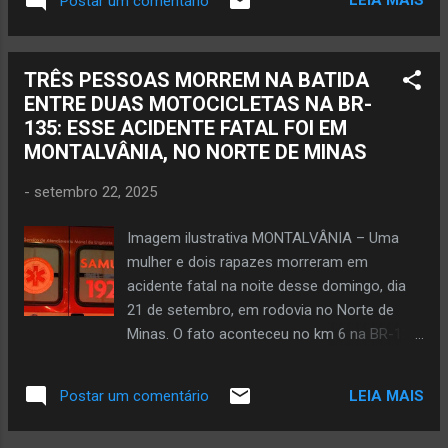
LEIA MAIS
Postar um comentário
cheiro de vida...Terra molhada é benção”.
Esse é o trecho da música “Terra Molhada –
Um Hino à Roça, à Fé e à Vida Simples” que
TRÊS PESSOAS MORREM NA BATIDA
muito reflete a realidade desta terça-feira,
ENTRE DUAS MOTOCICLETAS NA BR-
dia 23 de setembro, na cidade de Janaúba,
135: ESSE ACIDENTE FATAL FOI EM
situada na região da Serra Geral, no Norte de
MONTALVÂNIA, NO NORTE DE MINAS
Minas. Os janaubenses ao despertar na
manhã de hoje depara com um clima bem
-
setembro 22, 2025
retratado nessa moda de viola. Nos cantos
de Janaúba exala cheiro de terra,
Imagem ilustrativa MONTALVÂNIA – Uma
simplicidade e gratidão. O solo visivelmente
mulher e dois rapazes morreram em
está molhado. Sim, choveu na segunda
acidente fatal na noite desse domingo, dia
maior cidade do Norte de Minas. Situação
21 de setembro, em rodovia no Norte de
adversa de algumas horas atrás. Na tarde de
Minas. O fato aconteceu no km 6 na BR-135,
ontem, segunda-feira, os janaubenses
no município de Montalvânia, com a colisão
conviveram com o calor de 37 graus
entre duas motocicletas. Socorristas do
centígrado. Foi a maior temperatur...
LEIA MAIS
Postar um comentário
Samu das cidades de Manga e Montalvânia
estiveram no local com o intuito em prestar