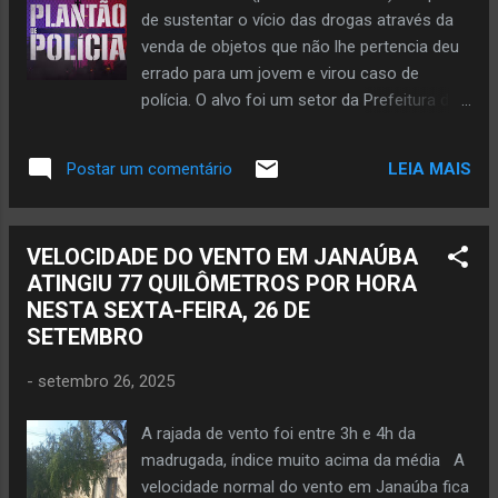
completar 92 anos de idade. O senhor
de sustentar o vício das drogas através da
Joaquim José prestou relevantes serviços à
venda de objetos que não lhe pertencia deu
comunidade de Janaúba e atuou com
errado para um jovem e virou caso de
dignidade e efetividade as atribuições de le...
polícia. O alvo foi um setor da Prefeitura de
Verdelândia. Um rapaz de 19 anos foi o
protagonista dessa história e ele havia
LEIA MAIS
Postar um comentário
retornado à cena do crime. Ele foi
reconhecido pelo sistema de
videomonitoramento. A Polícia Militar tomou
VELOCIDADE DO VENTO EM JANAÚBA
conhecimento através do Gabinete da
ATINGIU 77 QUILÔMETROS POR HORA
Prefeitura com relação a furtos de objetos
NESTA SEXTA-FEIRA, 26 DE
num dos setores do órgão público. E a
SETEMBRO
suspeita recaia na mesma pessoa. Ao
conferir as imagens captadas pelas
-
setembro 26, 2025
câmeras de segurança, a PM identificou o
autor dos furtos. A partir daí foi realizada
A rajada de vento foi entre 3h e 4h da
diligência para localizar o larápio. Na tarde de
madrugada, índice muito acima da média A
quinta-feira, dia 25 de setembro, o jovem foi
velocidade normal do vento em Janaúba fica