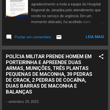
agradecimento a toda a equipe do Hospital
Regional de Janaúba pelo atendimento que
recebi no serviço de urgência. Em um
momento delicado, fui acolhido com
profissionalismo, empatia e agilidade por
uma equipe multidisciplinar altamente
LEIA MAIS
Postar um comentário
dedicada. Meu reconhecimento vai a todos
os setores que contribuíram direta ou
indiretamente para meu cuidado e
POLÍCIA MILITAR PRENDE HOMEM EM
recuperação: recepção, equipe médica,
PORTEIRINHA E APREENDE DUAS
enfermagem, técnicos, profissionais do
ARMAS, MUNIÇÕES, TRÊS PLANTAS
laboratório, do serviço de imagem, além dos
PEQUENAS DE MACONHA, 39 PEDRAS
colaboradores da limpeza, segurança e
DE CRACK, 2 PEDRAS DE COCAÍNA,
apoio administrativo. A atuação integrada de
DUAS BARRAS DE MACONHA E
todos vocês fez toda a diferença. É
BALANÇAS
inspirador ver tantos profissionais
comprometidos com a saúde e o bem-estar
-
setembro 29, 2025
da população, mesmo diante dos desafios