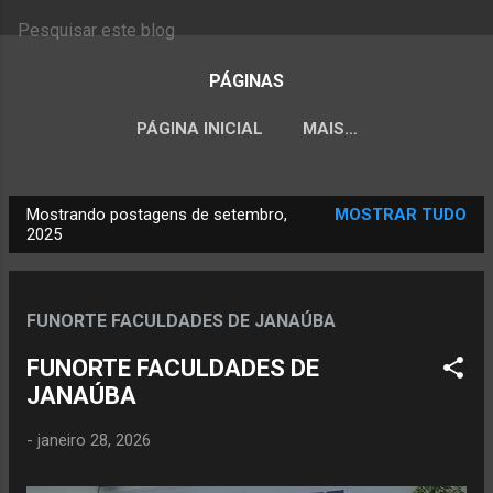
PÁGINAS
PÁGINA INICIAL
MAIS…
Mostrando postagens de setembro,
MOSTRAR TUDO
P
2025
o
s
t
FUNORTE FACULDADES DE JANAÚBA
a
FUNORTE FACULDADES DE
g
JANAÚBA
e
n
-
janeiro 28, 2026
s