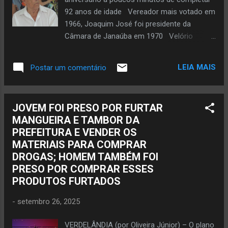
Caraíbas e outras comunidades deste
92 anos de idade Vereador mais votado em
município. Ao ouvir os emocionantes e
1966, Joaquim José foi presidente da
sinceros depoimentos dos moradores, o
Câmara de Janaúba em 1970 Velório
prefeito Zé Aparecido se emocionou e
acontece no Plenário da Câmara Municipal
reafirmou o compromisso da sua gestão
de Janaúba Sepultamento será no
em continuar sempre administrando com
LEIA MAIS
Postar um comentário
cemitério da Saudade às 16h30 deste
responsabili...
sábado, dia 27 Foto Oliveira Júnior
24/04/2014 Joaquim José dos Santos em
JOVEM FOI PRESO POR FURTAR
24 de abril de 2014. JANAÚBA (por Oliveira
MANGUEIRA E TAMBOR DA
Júnior) – A cidade de Janaúba amanheceu
PREFEITURA E VENDER OS
neste sábado, dia 27 de setembro, com a
MATERIAIS PARA COMPRAR
notícia do passamento do produtor rural e
DROGAS; HOMEM TAMBÉM FOI
líder político Joaquim José dos Santos que
PRESO POR COMPRAR ESSES
não resistiu à enfermidade e faleceu no final
PRODUTOS FURTADOS
da noite dessa sexta-feira, dia 26, na
véspera do seu aniversário. Joaquim José
-
setembro 26, 2025
nasceu em 27 de setembro de 1933 e
concluiu a sua missão a poucos minutos de
VERDELÂNDIA (por Oliveira Júnior) – O plano