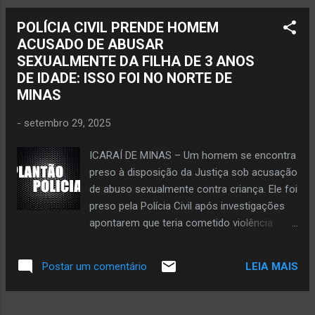
POLÍCIA CIVIL PRENDE HOMEM
ACUSADO DE ABUSAR
SEXUALMENTE DA FILHA DE 3 ANOS
DE IDADE: ISSO FOI NO NORTE DE
MINAS
-
setembro 29, 2025
ICARAÍ DE MINAS – Um homem se encontra
preso à disposição da Justiça sob acusação
de abuso sexualmente contra criança. Ele foi
preso pela Polícia Civil após investigações
apontarem que teria cometido violência
sexual contra a filha de três anos de idade.
Esse fato foi na cidade de Icaraí de Minas,
LEIA MAIS
Postar um comentário
no Norte de Minas. Uma equipe da Polícia
Civil localizou e prendeu o acusado na última
sexta-feira, dia 26 de setembro. Os policiais