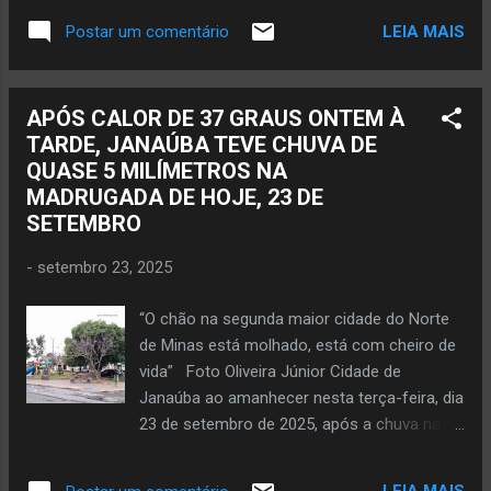
José Arnaldo Di...
feira, dia 23 de setembro, em relação ao dia
LEIA MAIS
Postar um comentário
anterior. Vale ressaltar que nas últimas três
semanas teve o registro de redução
diariamente na quantidade de água
APÓS CALOR DE 37 GRAUS ONTEM À
armazenada na represa de Janaúba. São 30
TARDE, JANAÚBA TEVE CHUVA DE
centímetros a menos de água neste mês
QUASE 5 MILÍMETROS NA
numa relação ao mesmo período de
MADRUGADA DE HOJE, 23 DE
setembro do ano passado. O site do
SETEMBRO
jornalista Oliveira Júnior constatou que
atualmente a barragem do Bico da Pedra se
-
setembro 23, 2025
encontra com 60% da sua capacidade de
armazenamento. Hoje, terça-feira, 23 de
“O chão na segunda maior cidade do Norte
setembro, o volume de água na represa do
de Minas está molhado, está com cheiro de
rio Gorutuba tem 74 centímetros de água a
vida” Foto Oliveira Júnior Cidade de
menos numa comparação ao dia 23 de
Janaúba ao amanhecer nesta terça-feira, dia
setembro de 2024. Nos 23 primeiros dias de
23 de setembro de 2025, após a chuva na
setembro do ano passado houve redução
madrugada. JANAÚBA (por Oliveira Júnior)
de 32 centímetros na quantidade de água na
– “Choveu de manhã cedinho. O chão tem
maior represa da região da Serra Geral ...