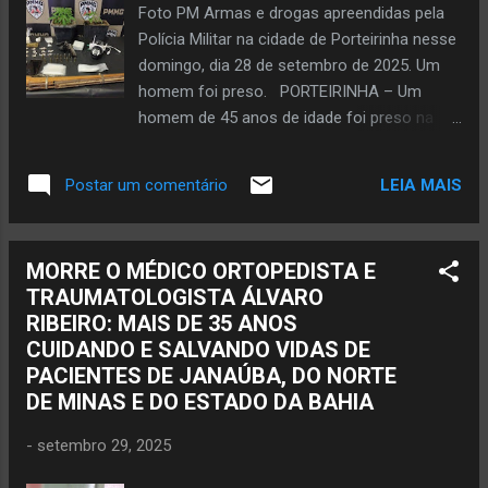
diários. Meu sincero muito obrigado a cada
Foto PM Armas e drogas apreendidas pela
um. Levo comigo a certeza de que fui
Polícia Militar na cidade de Porteirinha nesse
atendido com dignidade, humanidade e
domingo, dia 28 de setembro de 2025. Um
competência. Com gratidão e respeito.
homem foi preso. PORTEIRINHA – Um
Renato Cordeiro Janaúba, 29 de setembro
homem de 45 anos de idade foi preso na
de 2025
tarde desse domingo, dia 28 de setembro,
na cidade de Porteirinha, localizada na região
LEIA MAIS
Postar um comentário
da Serra Geral, no Norte de Minas. A prisão
foi efetuada por equipe da 238ª Companhia
da Polícia Militar de Porteirinha sob a
MORRE O MÉDICO ORTOPEDISTA E
acusação de tráfico de drogas e posse
TRAUMATOLOGISTA ÁLVARO
ilegalmente de armas. A ação policial foi na
RIBEIRO: MAIS DE 35 ANOS
rua Bela Vista. Os militares tinham a
CUIDANDO E SALVANDO VIDAS DE
informação de que num certo ponto da rua
PACIENTES DE JANAÚBA, DO NORTE
havia o esconderijo de drogas. Diante disso,
DE MINAS E DO ESTADO DA BAHIA
a PM colocou em prática o plano para
conter essa área de armazenamento e
-
setembro 29, 2025
ponto de comercialização de entorpecentes.
No local os policiais depararam com um