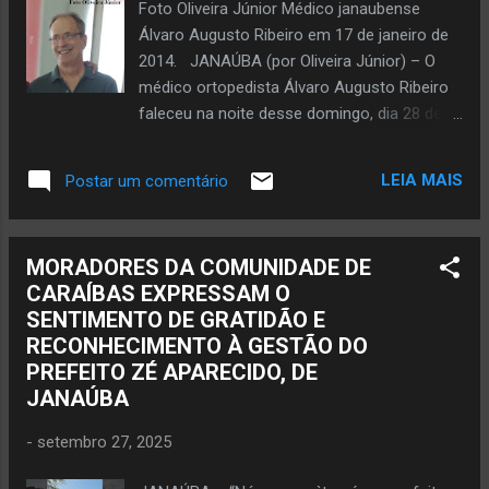
Foto Oliveira Júnior Médico janaubense
homem em atitude suspeita e, durante a
Álvaro Augusto Ribeiro em 17 de janeiro de
abordagem, foi constatado pelos militares
2014. JANAÚBA (por Oliveira Júnior) – O
que essa pessoa estaria envolvida com a
médico ortopedista Álvaro Augusto Ribeiro
guarda e venda de drogas. De acordo com a
faleceu na noite desse domingo, dia 28 de
Polícia Militar, foram encontradas três
setembro. Ele se encontrava internado há
mudas d...
uma semana no Hospital Regional de
LEIA MAIS
Postar um comentário
Janaúba devido a uma enfermidade que se
agravou nas últimas horas. Aos 72 anos de
idade ele não resistiu e veio a óbito. Dr.
MORADORES DA COMUNIDADE DE
Álvaro, como era chamado por todos,
CARAÍBAS EXPRESSAM O
morreu uma semana após completar mais
SENTIMENTO DE GRATIDÃO E
um aniversário de vida. O corpo será velado
RECONHECIMENTO À GESTÃO DO
em Janaúba na manhã desta segunda-feira,
PREFEITO ZÉ APARECIDO, DE
dia 29, e depois será transportado para Juiz
JANAÚBA
de Fora, na Zona da Mata mineira, terra natal
do médico, onde será velado e sepultado. Dr.
-
setembro 27, 2025
Álvaro Ribeiro foi médico pela Prefeitura de
Janaúba por mais de três décadas. Em nota