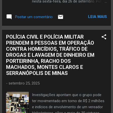
nesta sexta-feira, dia 26 de setembro. Pelo
rede resultando em desabastecimento de
menos é o que consta em comunicado da
energia para diversos consumidores...
Companhia de Saneamento (Copasa)
LEIA MAIS
Postar um comentário
encaminhado à imprensa na manhã de hoje.
Isso acontece em decorrência da falta de
energia elétrica na Estação de Tratamento
POLÍCIA CIVIL E POLÍCIA MILITAR
de Água (ETA), localizada no bairro São
PRENDEM 8 PESSOAS EM OPERAÇÃO
Vicente, região Sul desta cidade. O gerente
CONTRA HOMICÍDIOS, TRÁFICO DE
regional da Copasa em Janaúba, Herlen
DROGAS E LAVAGEM DE DINHEIRO EM
Cardoso, a suspensão da distribuição de
PORTEIRINHA, RIACHO DOS
água ocorre devido a falta de energia
MACHADOS, MONTES CLAROS E
elétrica por parte da concessionária
SERRANÓPOLIS DE MINAS
responsável. Diante disso, menciona a
companhia, o abastecimento de água
-
setembro 25, 2025
poderá apresentar intermitência nesta
sexta-feira. De acordo com Herlen Cardoso,
Investigações apontam que o grupo pode
a previsão é de que a normalização no
ter movimentado em torno de R$ 2 milhões
fornecimento de água aconteça
e indícios de envolvimento de um vereador
gradativamente após o restabelecimento da