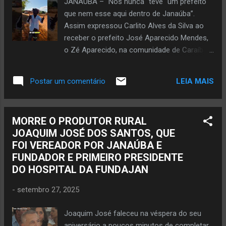
JANAÚBA – “Nós nunca `teve´ um prefeito
de pesar, a Prefeitura de Janaúba expressa
que nem esse aqui dentro de Janaúba”.
o sentimento pela partida eterna do médico
Assim expressou Carlito Alves da Silva ao
que era servidor público municipal efetivo
receber o prefeito José Aparecido Mendes,
desde o dia 22 de abril de 1994 e desligou-se
o Zé Aparecido, na comunidade de Caraíbas,
das atividades em 4 de j...
município de Janaúba, nessa sexta-feira, dia
26 de setembro. Carlim, como Carlito é
LEIA MAIS
Postar um comentário
conhecido, está com pouco mais de 80
anos e mora há muito tempo na
comunidade de Caraíbas. De acordo com
MORRE O PRODUTOR RURAL
Carlim, em todo lugar por onde passa ou
JOAQUIM JOSÉ DOS SANTOS, QUE
tem conhecido há uma marca de obras e
FOI VEREADOR POR JANAÚBA E
ações por parte da gestão do prefeito Zé
FUNDADOR E PRIMEIRO PRESIDENTE
Aparecido. O prefeito se encontrou com os
DO HOSPITAL DA FUNDAJAN
moradores e, é claro, não faltou aquela boa
e produtiva prosa. E cada morador
-
setembro 27, 2025
expressava à sua vontade o sentimento de
gratidão pelos serviços prestados pela atual
Joaquim José faleceu na véspera do seu
gestão da Prefeitura de Janaúba para as
aniversário a poucos minutos de completar