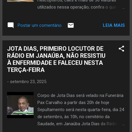
Helicópteros, cães e mais de 30 viaturas
energia elétrica na ETA. A Companhia
utilizados nessa operação; confira o que
destaca que, nesses casos, os imóveis que
foram apreendidos Fotos PM/PC Ação
possuem caixas d...
conjunta da Polícia Militar e Polícia Civil
LEIA MAIS
Postar um comentário
resulta em prisões, apreensões de objetos,
drogas, arma e repreensão ao crime em
Montes Claros e em três cidades da região
JOTA DIAS, PRIMEIRO LOCUTOR DE
de Janaúba nos dias 24 e 25 de setembro de
RÁDIO EM JANAÚBA, NÃO RESISTIU
2025. PORTEIRINHA – Desde ontem,
À ENFERMIDADE E FALECEU NESTA
quarta-feira, dia 24 de setembro, e nesta
TERÇA-FEIRA
quinta-feira, helicóptero e viaturas da Polícia
Militar e da Polícia Militar circularam em três
-
setembro 23, 2025
cidades da região da Serra Geral e também
em Montes Claros. É a 2ª fase da operação
Corpo de Jota Dias será velado na Funerária
Efeito Dominó no combate à criminalidade.
Pax Carvalho a partir das 20h de hoje
Pelo menos oito pessoas foram presas
Sepultamento será nesta quarta-feira, dia 24
nessa ação policial em repreensão ao
de setembro, às 10h, no cemitério da
tráfico de drogas, homicídios e lavagem de
Saudade, em Janaúba Jota Dias da Rádio
dinheiro. Militares e civis cumpriram 36
Gorutubana, da Aquarius Sonorização e