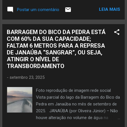
mandados de busca e apreensão nos
Iluminação, do Texas, da Banda Zem; Zé
municípios de Porteirinha, Riach...
LEIA MAIS
Postar um comentário
Dias jogador de futebol José Dias faleceu
no exato dia em que completam 18 anos em
que era repórter na transmissão pela Rádio
BARRAGEM DO BICO DA PEDRA ESTÁ
Gorutubana AM no jogo Tupi de Janaúba
COM 60% DA SUA CAPACIDADE;
contra o Atlético Mineiro pelo Campeonato
FALTAM 6 METROS PARA A REPRESA
Mineiro de Juniores Jota Dias recebeu
DE JANAÚBA “SANGRAR”, OU SEJA,
homenagem da Câmara Municipal em 2021:
ATINGIR O NÍVEL DE
sinto-me uma pessoa de bem dentro de
TRANSBORDAMENTO
Janaúba. Foto Oliveira Júnior Jota Dias no
23 de setembro de 2007, ou seja, 18 anos,
-
setembro 23, 2025
na reportagem da Rádio Sociedade
Gorutubana durante transmissão da partida
Foto reprodução de imagem rede social
entre Tupi de Janaúba e Atlético mineiro,
Vista parcial do lago da Barragem do Bico da
pelo Campeonato Mineiro de Juniores, no
Pedra em Janaúba no mês de setembro de
estádio Gentil Lima (Tupizão), em Janaúba.
2025. JANAÚBA (por Oliveira Júnior) – Não
JANAÚBA (por Oliveira Júnior) – O
houve alteração no volume de água na
comunicador e empresário de sonorização
barragem do Bico da Pedra nesta terça-