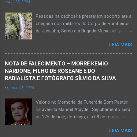
-
abril 28, 2026
Pessoas na cachoeira prestaram socorro até a
chegada dos militares do Corpo de Bombeiros
de Janaúba, Samu e a Brigada Municipal que
auxiliaram no socorro, mas o jovem não
LEIA MAIS
resistiu e foi a óbito Foto álbum pessoal Kauan
Pereira Alves publicou em sua rede social a
foto em que apreciava a Cachoeira Maria Rosa,
NOTA DE FALECIMENTO – MORRE KEMIO
em Mato Verde, pouco tempo antes de se
NARDONE, FILHO DE ROSEANE E DO
afogar e depois vir a óbito nesta terça-feira, dia
RADIALISTA E FOTÓGRAFO SÍLVIO DA SILVA
28 de abril de 2026. Foto álbum pessoal Kauan
-
março 08, 2026
Pereira Alves. Fotos CB Populares, Corpo de
Bombeiros Militar, Samu e Brigada Municipal
Velório no Memorial da Funerária Bom Pastor,
socorrem estudante que se afogou em
na avenida Manoel Atayde Sepultamento será
cachoeira em Mato Verde nesta terça-feira, dia
às 17h de hoje, domingo, dia 08 de março, no
28 de abril de 2026. Adolescente não resistiu e
cemitério Campo da Paz, na margem esquerda
foi a óbito. MATO VERDE (por Oliveira Júnior)
LEIA MAIS
da rodovia MG-401, saída de Janaúba para
– O que seria um dia de lazer, de conhecimento