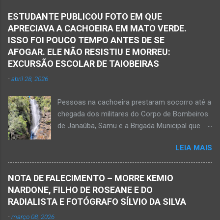
Samu, da Polícia Militar, Polícia Civil e do 6º
ESTUDANTE PUBLICOU FOTO EM QUE
Pelotão do Corpo de Bombeiros Militar de
APRECIAVA A CACHOEIRA EM MATO VERDE.
Janaúba seguiram para o local. Uma mulher
ISSO FOI POUCO TEMPO ANTES DE SE
morreu e a outra vítima ficou gravemente
AFOGAR. ELE NÃO RESISTIU E MORREU:
ferida e foi levada pelos socorristas do Samu
EXCURSÃO ESCOLAR DE TAIOBEIRAS
para o hospital na cidade de Monte Azul. Essa
-
abril 28, 2026
vítima apresenta traumatismo cranioencefálico
grave e poderá ser transportada em aeronave
Pessoas na cachoeira prestaram socorro até a
do Suporte Aéreo Avançado de Vida (SAAV)
chegada dos militares do Corpo de Bombeiros
para unidade hospi...
de Janaúba, Samu e a Brigada Municipal que
auxiliaram no socorro, mas o jovem não
LEIA MAIS
resistiu e foi a óbito Foto álbum pessoal Kauan
Pereira Alves publicou em sua rede social a
foto em que apreciava a Cachoeira Maria Rosa,
NOTA DE FALECIMENTO – MORRE KEMIO
em Mato Verde, pouco tempo antes de se
NARDONE, FILHO DE ROSEANE E DO
afogar e depois vir a óbito nesta terça-feira, dia
RADIALISTA E FOTÓGRAFO SÍLVIO DA SILVA
28 de abril de 2026. Foto álbum pessoal Kauan
-
março 08, 2026