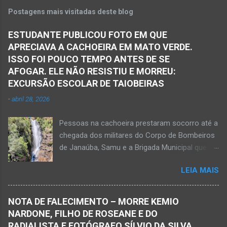
Postagens mais visitadas deste blog
ESTUDANTE PUBLICOU FOTO EM QUE
APRECIAVA A CACHOEIRA EM MATO VERDE.
ISSO FOI POUCO TEMPO ANTES DE SE
AFOGAR. ELE NÃO RESISTIU E MORREU:
EXCURSÃO ESCOLAR DE TAIOBEIRAS
-
abril 28, 2026
Pessoas na cachoeira prestaram socorro até a
chegada dos militares do Corpo de Bombeiros
de Janaúba, Samu e a Brigada Municipal que
auxiliaram no socorro, mas o jovem não
LEIA MAIS
resistiu e foi a óbito Foto álbum pessoal Kauan
Pereira Alves publicou em sua rede social a
foto em que apreciava a Cachoeira Maria Rosa,
NOTA DE FALECIMENTO – MORRE KEMIO
em Mato Verde, pouco tempo antes de se
NARDONE, FILHO DE ROSEANE E DO
afogar e depois vir a óbito nesta terça-feira, dia
RADIALISTA E FOTÓGRAFO SÍLVIO DA SILVA