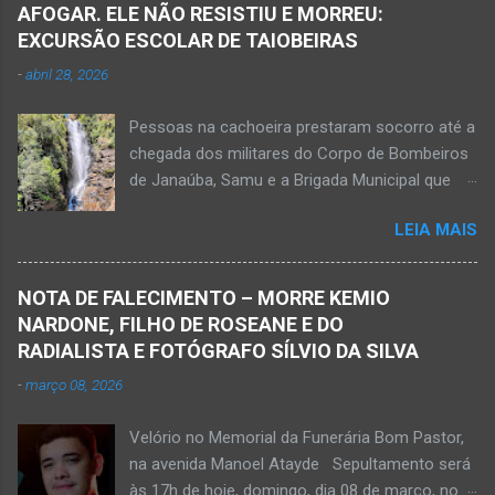
morreu e a outra vítima ficou gravemente
AFOGAR. ELE NÃO RESISTIU E MORREU:
ferida e foi levada pelos socorristas do Samu
EXCURSÃO ESCOLAR DE TAIOBEIRAS
para o hospital na cidade de Monte Azul. Essa
-
abril 28, 2026
vítima apresenta traumatismo cranioencefálico
grave e poderá ser transportada em aeronave
Pessoas na cachoeira prestaram socorro até a
do Suporte Aéreo Avançado de Vida (SAAV)
chegada dos militares do Corpo de Bombeiros
para unidade hospi...
de Janaúba, Samu e a Brigada Municipal que
auxiliaram no socorro, mas o jovem não
LEIA MAIS
resistiu e foi a óbito Foto álbum pessoal Kauan
Pereira Alves publicou em sua rede social a
foto em que apreciava a Cachoeira Maria Rosa,
NOTA DE FALECIMENTO – MORRE KEMIO
em Mato Verde, pouco tempo antes de se
NARDONE, FILHO DE ROSEANE E DO
afogar e depois vir a óbito nesta terça-feira, dia
RADIALISTA E FOTÓGRAFO SÍLVIO DA SILVA
28 de abril de 2026. Foto álbum pessoal Kauan
-
março 08, 2026
Pereira Alves. Fotos CB Populares, Corpo de
Bombeiros Militar, Samu e Brigada Municipal
Velório no Memorial da Funerária Bom Pastor,
socorrem estudante que se afogou em
na avenida Manoel Atayde Sepultamento será
cachoeira em Mato Verde nesta terça-feira, dia
às 17h de hoje, domingo, dia 08 de março, no