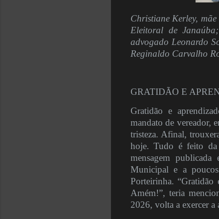
Christiane Kerley, mãe
Eleitoral de Janaúba
advogado Leonardo Sou
Reginaldo Carvalho R
GRATIDÃO E APRE
Gratidão e aprendiza
mandato de vereador, e
tristeza. Afinal, troux
hoje. Tudo é feito d
mensagem publicada 
Municipal e a poucos
Porteirinha. “Gratidão
Amém!”, teria mencion
2026, volta a exercer a a