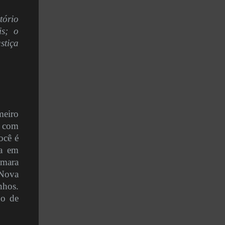
tório
is; o
stiça
meiro
s com
ocê é
ia em
mara
 Nova
nhos.
ho de