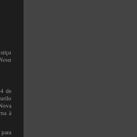
stiça
 Nova
24 de
urilo
 Nova
rna à
 para