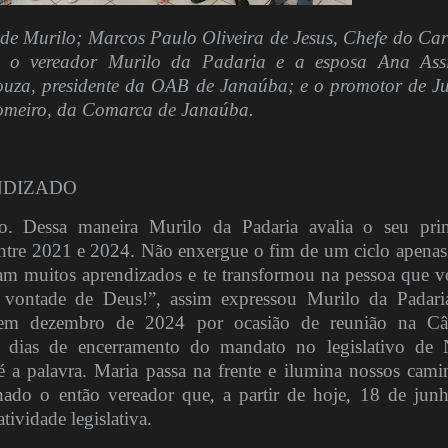
 de Murilo; Marcos Paulo Oliveira de Jesus, Chefe do Car
; o vereador Murilo da Padaria e a esposa Ana Ass
za, presidente da OAB de Janaúba; e o promotor de Ju
omeiro, da Comarca de Janaúba.
NDIZADO
do. Dessa maneira Murilo da Padaria avalia o seu pri
ntre 2021 e 2024. Não enxergue o fim de um ciclo apena
eram muitos aprendizados e te transformou na pessoa que v
a vontade de Deus!”, assim expressou Murilo da Padar
em dezembro de 2024 por ocasião de reunião na Câ
 dias de encerramento do mandato no legislativo de
 é a palavra. Maria passa na frente e ilumina nossos cami
ado o então vereador que, a partir de hoje, 18 de jun
tividade legislativa.