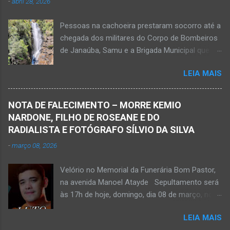
-
abril 28, 2026
Pessoas na cachoeira prestaram socorro até a
chegada dos militares do Corpo de Bombeiros
de Janaúba, Samu e a Brigada Municipal que
auxiliaram no socorro, mas o jovem não
LEIA MAIS
resistiu e foi a óbito Foto álbum pessoal Kauan
Pereira Alves publicou em sua rede social a
foto em que apreciava a Cachoeira Maria Rosa,
NOTA DE FALECIMENTO – MORRE KEMIO
em Mato Verde, pouco tempo antes de se
NARDONE, FILHO DE ROSEANE E DO
afogar e depois vir a óbito nesta terça-feira, dia
RADIALISTA E FOTÓGRAFO SÍLVIO DA SILVA
28 de abril de 2026. Foto álbum pessoal Kauan
-
março 08, 2026
Pereira Alves. Fotos CB Populares, Corpo de
Bombeiros Militar, Samu e Brigada Municipal
Velório no Memorial da Funerária Bom Pastor,
socorrem estudante que se afogou em
na avenida Manoel Atayde Sepultamento será
cachoeira em Mato Verde nesta terça-feira, dia
às 17h de hoje, domingo, dia 08 de março, no
28 de abril de 2026. Adolescente não resistiu e
cemitério Campo da Paz, na margem esquerda
foi a óbito. MATO VERDE (por Oliveira Júnior)
LEIA MAIS
da rodovia MG-401, saída de Janaúba para
– O que seria um dia de lazer, de conhecimento