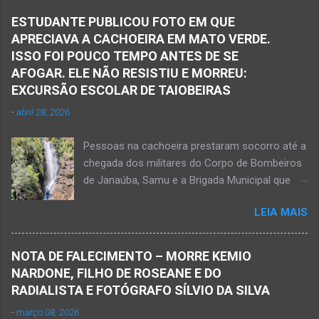
Samu, da Polícia Militar, Polícia Civil e do 6º
ESTUDANTE PUBLICOU FOTO EM QUE
Pelotão do Corpo de Bombeiros Militar de
APRECIAVA A CACHOEIRA EM MATO VERDE.
Janaúba seguiram para o local. Uma mulher
ISSO FOI POUCO TEMPO ANTES DE SE
morreu e a outra vítima ficou gravemente
AFOGAR. ELE NÃO RESISTIU E MORREU:
ferida e foi levada pelos socorristas do Samu
EXCURSÃO ESCOLAR DE TAIOBEIRAS
para o hospital na cidade de Monte Azul. Essa
-
abril 28, 2026
vítima apresenta traumatismo cranioencefálico
grave e poderá ser transportada em aeronave
Pessoas na cachoeira prestaram socorro até a
do Suporte Aéreo Avançado de Vida (SAAV)
chegada dos militares do Corpo de Bombeiros
para unidade hospi...
de Janaúba, Samu e a Brigada Municipal que
auxiliaram no socorro, mas o jovem não
LEIA MAIS
resistiu e foi a óbito Foto álbum pessoal Kauan
Pereira Alves publicou em sua rede social a
foto em que apreciava a Cachoeira Maria Rosa,
NOTA DE FALECIMENTO – MORRE KEMIO
em Mato Verde, pouco tempo antes de se
NARDONE, FILHO DE ROSEANE E DO
afogar e depois vir a óbito nesta terça-feira, dia
RADIALISTA E FOTÓGRAFO SÍLVIO DA SILVA
28 de abril de 2026. Foto álbum pessoal Kauan
-
março 08, 2026
Pereira Alves. Fotos CB Populares, Corpo de