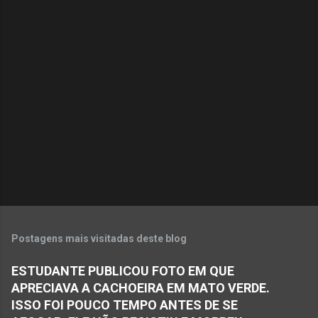
m
e
n
t
á
r
i
o
s
Postagens mais visitadas deste blog
ESTUDANTE PUBLICOU FOTO EM QUE
APRECIAVA A CACHOEIRA EM MATO VERDE.
ISSO FOI POUCO TEMPO ANTES DE SE