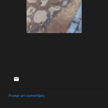
Postar um comentário
C
o