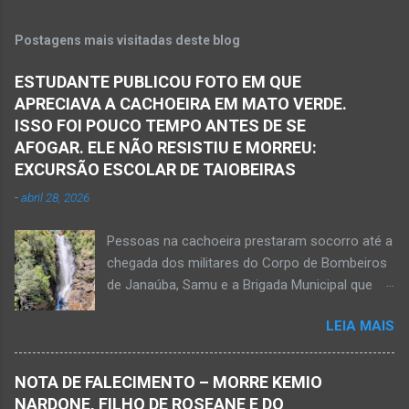
Espinosa, na região da Serra Geral de Minas.
veículo transportava pessoas...
Em consequência desse acidente, as vítimas
Postagens mais visitadas deste blog
ficaram presas nas ferragens. Equipes do
Samu, da Polícia Militar, Polícia Civil e do 6º
ESTUDANTE PUBLICOU FOTO EM QUE
Pelotão do Corpo de Bombeiros Militar de
APRECIAVA A CACHOEIRA EM MATO VERDE.
Janaúba seguiram para o local. Uma mulher
ISSO FOI POUCO TEMPO ANTES DE SE
morreu e a outra vítima ficou gravemente
AFOGAR. ELE NÃO RESISTIU E MORREU:
ferida e foi levada pelos socorristas do Samu
EXCURSÃO ESCOLAR DE TAIOBEIRAS
para o hospital na cidade de Monte Azul. Essa
-
abril 28, 2026
vítima apresenta traumatismo cranioencefálico
grave e poderá ser transportada em aeronave
Pessoas na cachoeira prestaram socorro até a
do Suporte Aéreo Avançado de Vida (SAAV)
chegada dos militares do Corpo de Bombeiros
para unidade hospi...
de Janaúba, Samu e a Brigada Municipal que
auxiliaram no socorro, mas o jovem não
LEIA MAIS
resistiu e foi a óbito Foto álbum pessoal Kauan
Pereira Alves publicou em sua rede social a
foto em que apreciava a Cachoeira Maria Rosa,
NOTA DE FALECIMENTO – MORRE KEMIO
em Mato Verde, pouco tempo antes de se
NARDONE, FILHO DE ROSEANE E DO