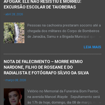
AFOGAR. ELE NÃO RESISTIU E MORREU:
EXCURSÃO ESCOLAR DE TAIOBEIRAS
-
abril 28, 2026
Pessoas na cachoeira prestaram socorro até a
chegada dos militares do Corpo de Bombeiros
de Janaúba, Samu e a Brigada Municipal que
auxiliaram no socorro, mas o jovem não
LEIA MAIS
resistiu e foi a óbito Foto álbum pessoal Kauan
Pereira Alves publicou em sua rede social a
foto em que apreciava a Cachoeira Maria Rosa,
NOTA DE FALECIMENTO – MORRE KEMIO
em Mato Verde, pouco tempo antes de se
NARDONE, FILHO DE ROSEANE E DO
afogar e depois vir a óbito nesta terça-feira, dia
RADIALISTA E FOTÓGRAFO SÍLVIO DA SILVA
28 de abril de 2026. Foto álbum pessoal Kauan
-
março 08, 2026
Pereira Alves. Fotos CB Populares, Corpo de
Bombeiros Militar, Samu e Brigada Municipal
Velório no Memorial da Funerária Bom Pastor,
socorrem estudante que se afogou em
na avenida Manoel Atayde Sepultamento será
cachoeira em Mato Verde nesta terça-feira, dia
às 17h de hoje, domingo, dia 08 de março, no
28 de abril de 2026. Adolescente não resistiu e