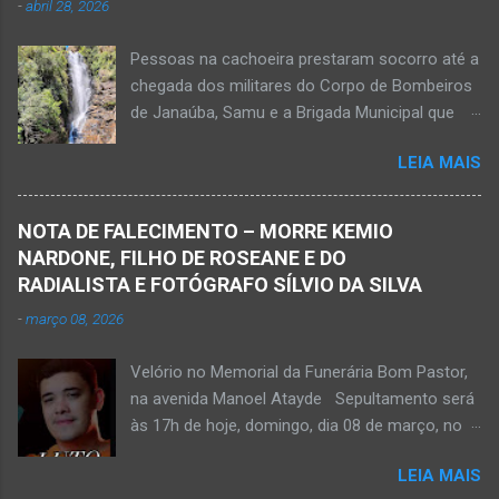
-
abril 28, 2026
vítima apresenta traumatismo cranioencefálico
grave e poderá ser transportada em aeronave
Pessoas na cachoeira prestaram socorro até a
do Suporte Aéreo Avançado de Vida (SAAV)
chegada dos militares do Corpo de Bombeiros
para unidade hospi...
de Janaúba, Samu e a Brigada Municipal que
auxiliaram no socorro, mas o jovem não
LEIA MAIS
resistiu e foi a óbito Foto álbum pessoal Kauan
Pereira Alves publicou em sua rede social a
foto em que apreciava a Cachoeira Maria Rosa,
NOTA DE FALECIMENTO – MORRE KEMIO
em Mato Verde, pouco tempo antes de se
NARDONE, FILHO DE ROSEANE E DO
afogar e depois vir a óbito nesta terça-feira, dia
RADIALISTA E FOTÓGRAFO SÍLVIO DA SILVA
28 de abril de 2026. Foto álbum pessoal Kauan
-
março 08, 2026
Pereira Alves. Fotos CB Populares, Corpo de
Bombeiros Militar, Samu e Brigada Municipal
Velório no Memorial da Funerária Bom Pastor,
socorrem estudante que se afogou em
na avenida Manoel Atayde Sepultamento será
cachoeira em Mato Verde nesta terça-feira, dia
às 17h de hoje, domingo, dia 08 de março, no
28 de abril de 2026. Adolescente não resistiu e
cemitério Campo da Paz, na margem esquerda
foi a óbito. MATO VERDE (por Oliveira Júnior)
LEIA MAIS
da rodovia MG-401, saída de Janaúba para
– O que seria um dia de lazer, de conhecimento