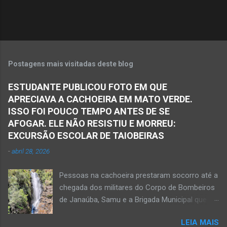
o
s
Postagens mais visitadas deste blog
ESTUDANTE PUBLICOU FOTO EM QUE
APRECIAVA A CACHOEIRA EM MATO VERDE.
ISSO FOI POUCO TEMPO ANTES DE SE
AFOGAR. ELE NÃO RESISTIU E MORREU:
EXCURSÃO ESCOLAR DE TAIOBEIRAS
-
abril 28, 2026
Pessoas na cachoeira prestaram socorro até a
chegada dos militares do Corpo de Bombeiros
de Janaúba, Samu e a Brigada Municipal que
auxiliaram no socorro, mas o jovem não
LEIA MAIS
resistiu e foi a óbito Foto álbum pessoal Kauan