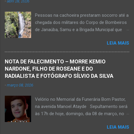
-
abril 28, 2026
vítima apresenta traumatismo cranioencefálico
grave e poderá ser transportada em aeronave
Pessoas na cachoeira prestaram socorro até a
do Suporte Aéreo Avançado de Vida (SAAV)
chegada dos militares do Corpo de Bombeiros
para unidade hospi...
de Janaúba, Samu e a Brigada Municipal que
auxiliaram no socorro, mas o jovem não
LEIA MAIS
resistiu e foi a óbito Foto álbum pessoal Kauan
Pereira Alves publicou em sua rede social a
foto em que apreciava a Cachoeira Maria Rosa,
NOTA DE FALECIMENTO – MORRE KEMIO
em Mato Verde, pouco tempo antes de se
NARDONE, FILHO DE ROSEANE E DO
afogar e depois vir a óbito nesta terça-feira, dia
RADIALISTA E FOTÓGRAFO SÍLVIO DA SILVA
28 de abril de 2026. Foto álbum pessoal Kauan
-
março 08, 2026
Pereira Alves. Fotos CB Populares, Corpo de
Bombeiros Militar, Samu e Brigada Municipal
Velório no Memorial da Funerária Bom Pastor,
socorrem estudante que se afogou em
na avenida Manoel Atayde Sepultamento será
cachoeira em Mato Verde nesta terça-feira, dia
às 17h de hoje, domingo, dia 08 de março, no
28 de abril de 2026. Adolescente não resistiu e
cemitério Campo da Paz, na margem esquerda
foi a óbito. MATO VERDE (por Oliveira Júnior)
LEIA MAIS
da rodovia MG-401, saída de Janaúba para
– O que seria um dia de lazer, de conhecimento