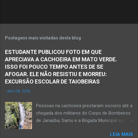
o
s
Postagens mais visitadas deste blog
ESTUDANTE PUBLICOU FOTO EM QUE
APRECIAVA A CACHOEIRA EM MATO VERDE.
ISSO FOI POUCO TEMPO ANTES DE SE
AFOGAR. ELE NÃO RESISTIU E MORREU:
EXCURSÃO ESCOLAR DE TAIOBEIRAS
-
abril 28, 2026
Pessoas na cachoeira prestaram socorro até a
chegada dos militares do Corpo de Bombeiros
de Janaúba, Samu e a Brigada Municipal que
auxiliaram no socorro, mas o jovem não
LEIA MAIS
resistiu e foi a óbito Foto álbum pessoal Kauan