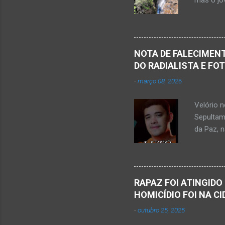
mas o jov
publicou
Mato Ver
feira, di
Populare
NOTA DE FALECIMENT
estudant
DO RADIALISTA E FO
de abril 
-
março 08, 2026
Júnior) 
tragédia
Velório 
Minas. U
Sepultam
Rosa, loc
da Paz, 
Kemio Na
desse sá
Nardone 
Sílvio da
RAPAZ FOI ATINGIDO
completa
HOMICÍDIO FOI NA C
presencia
-
outubro 25, 2025
iniciou a