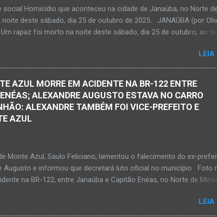
ma decisão dele. Lamentável! Jovem com futuro promissor. Conheci e
e social Homicídio que aconteceu na cidade de Janaúba, no Norte d
ando nasceu. Que o Nosso Senhor acolhe o Kemio nessa partida et
a noite deste sábado, dia 25 de outubro de 2025. JANAÚBA (por Oliv
so Senhor dê forças ao colega Sílvio da Silva, à amiga Rose e a...
 Um rapaz foi morto na noite deste sábado, dia 25 de outubro, ao se
 por disparos de arma momento em que transitava pela rua Salviana
LEIA
airro Boa Vista, região Norte da cidade de Janaúba, situada na regiã
al, no Norte de Minas. O caso foi registrado tanto pelo 51º Batalhão
ilitar de Janaúba quanto pela 3ª Delegacia Regional da Polícia Civil d
TE AZUL MORRE EM ACIDENTE NA BR-122 ENTRE
 Henrique Pereira Gomes, de 27 anos de idade, foi encontrado esten
 ENÉAS; ALEXANDRE AUGUSTO ESTAVA NO CARRO
Ele teria sido alvo de disparos fatais. Um dos tiros acertou o tórax 
HÃO: ALEXANDRE TAMBÉM FOI VICE-PREFEITO E
enrique não resistiu e foi a óbito no local desse crime violento. Polici
TE AZUL
s estiveram apurando informações com o intuito em identificar quem
s disparos. Perito da Polícia Civil também foi ao local objetivando a
o do laudo pericial a ser aprese...
de Monte Azul, Saulo Feliciano, lamentou o falecimento do ex-prefei
e Augusto e informou que decretará luto oficial no município Foto 
cidente na BR-122, entre Janaúba e Capitão Enéas, no Norte de Mina
ta-feira, dia 27 de fevereiro de 2026. Foto Oliveira Júnior Alexandre
LEIA
ernandes de Oliveira, então prefeito de Monte Azul, durante reuniã
 realizados em Nova Porteirinha no dia 11 de fevereiro de 2017. Fo