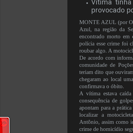
Vítima tinh
provocado po
MONTE AZUL (por Olive
Azul, na região da Se
encontrado morto em ca
polícia esse crime foi 
roubar algo. A motocicl
De acordo com informaç
comunidade de Poções
teriam dito que ouviram
chegaram ao local uma
confirmava o óbito.
A vítima estava caíd
consequência de golpe
apontam para a prática
localizar a motocicl
Antônio, assim como ide
crime de homicídio seg