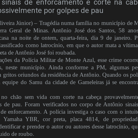
a sinais de enforcamento e corte na ca
ssivelmente por golpes de pau
ira Júnior) – Tragédia numa família no município de 
rra Geral de Minas. Antônio José dos Santos, 58 anos
sa na noite de ontem, quarta-feira, dia 9 de janeiro. P
classificado como latrocínio, em que o autor mata a vítima
eta de Antônio José foi roubada.
ões da Polícia Militar de Monte Azul, esse crime ocorr
, neste município. Ainda conforme a PM, algumas pe
 gritos oriundos da residência de Antônio. Quando os poli
 equipe do Samu da cidade de Gameleiras já se encontr
a no chão sem vida com corte na cabeça provavelmen
s de pau. Foram verificados no corpo de Antônio sinai
 de enforcamento. A polícia investiga o caso com o intui
eta Yamaha YBR, cor preta, placa 4814, de proprieda
ntificar e prender o autor ou autores desse latrocínio, qu
uido de roubo.