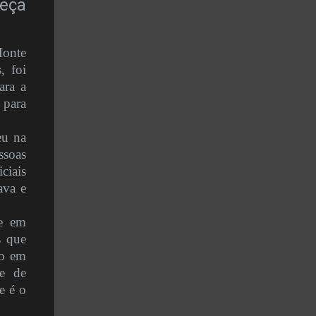
beça
Monte
, foi
ara a
 para
eu na
ssoas
ciais
ava e
te em
s que
to em
de de
e é o