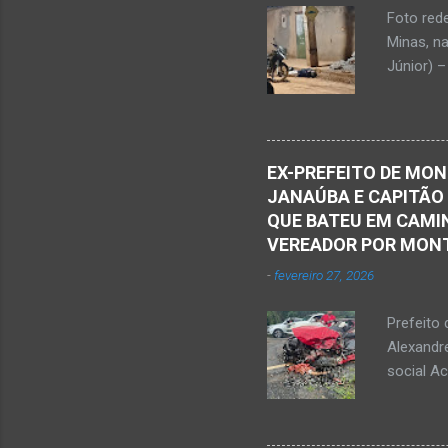
vida...u
Foto red
desde qu
Minas, n
Que o Nos
Júnior) –
atingido
Caldas, b
Serra Ger
Polícia M
EX-PREFEITO DE MON
Janaúba.
JANAÚBA E CAPITÃO
no chão. 
QUE BATEU EM CAMIN
vítima. H
VEREADOR POR MON
militare
-
fevereiro 27, 2026
efetuou o
elaboraçã
Prefeito 
Alexandr
social A
nesta sex
Augusto F
prefeitos