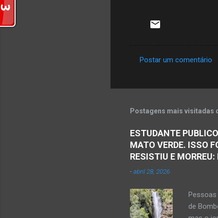
Postar um comentário
C
o
m
e
Postagens mais visitadas 
n
ESTUDANTE PUBLICO
t
MATO VERDE. ISSO F
á
RESISTIU E MORREU:
r
-
abril 28, 2026
i
o
Pessoas 
s
de Bombe