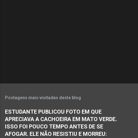
m
e
n
t
á
r
i
o
s
Postagens mais visitadas deste blog
ESTUDANTE PUBLICOU FOTO EM QUE
APRECIAVA A CACHOEIRA EM MATO VERDE.
ISSO FOI POUCO TEMPO ANTES DE SE
AFOGAR. ELE NÃO RESISTIU E MORREU: