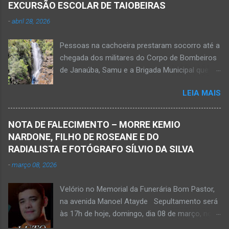
EXCURSÃO ESCOLAR DE TAIOBEIRAS
-
abril 28, 2026
Pessoas na cachoeira prestaram socorro até a
chegada dos militares do Corpo de Bombeiros
de Janaúba, Samu e a Brigada Municipal que
auxiliaram no socorro, mas o jovem não
LEIA MAIS
resistiu e foi a óbito Foto álbum pessoal Kauan
Pereira Alves publicou em sua rede social a
foto em que apreciava a Cachoeira Maria Rosa,
NOTA DE FALECIMENTO – MORRE KEMIO
em Mato Verde, pouco tempo antes de se
NARDONE, FILHO DE ROSEANE E DO
afogar e depois vir a óbito nesta terça-feira, dia
RADIALISTA E FOTÓGRAFO SÍLVIO DA SILVA
28 de abril de 2026. Foto álbum pessoal Kauan
-
março 08, 2026
Pereira Alves. Fotos CB Populares, Corpo de
Bombeiros Militar, Samu e Brigada Municipal
Velório no Memorial da Funerária Bom Pastor,
socorrem estudante que se afogou em
na avenida Manoel Atayde Sepultamento será
cachoeira em Mato Verde nesta terça-feira, dia
às 17h de hoje, domingo, dia 08 de março, no
28 de abril de 2026. Adolescente não resistiu e
cemitério Campo da Paz, na margem esquerda