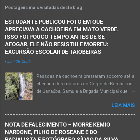
Em consequência desse acidente, as vítimas
Postagens mais visitadas deste blog
ficaram presas nas ferragens. Equipes do
Samu, da Polícia Militar, Polícia Civil e do 6º
ESTUDANTE PUBLICOU FOTO EM QUE
Pelotão do Corpo de Bombeiros Militar de
APRECIAVA A CACHOEIRA EM MATO VERDE.
Janaúba seguiram para o local. Uma mulher
ISSO FOI POUCO TEMPO ANTES DE SE
morreu e a outra vítima ficou gravemente
AFOGAR. ELE NÃO RESISTIU E MORREU:
ferida e foi levada pelos socorristas do Samu
EXCURSÃO ESCOLAR DE TAIOBEIRAS
para o hospital na cidade de Monte Azul. Essa
-
abril 28, 2026
vítima apresenta traumatismo cranioencefálico
grave e poderá ser transportada em aeronave
Pessoas na cachoeira prestaram socorro até a
do Suporte Aéreo Avançado de Vida (SAAV)
chegada dos militares do Corpo de Bombeiros
para unidade hospi...
de Janaúba, Samu e a Brigada Municipal que
auxiliaram no socorro, mas o jovem não
LEIA MAIS
resistiu e foi a óbito Foto álbum pessoal Kauan
Pereira Alves publicou em sua rede social a
foto em que apreciava a Cachoeira Maria Rosa,
NOTA DE FALECIMENTO – MORRE KEMIO
em Mato Verde, pouco tempo antes de se
NARDONE, FILHO DE ROSEANE E DO
afogar e depois vir a óbito nesta terça-feira, dia
RADIALISTA E FOTÓGRAFO SÍLVIO DA SILVA