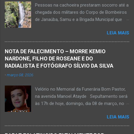
Pessoas na cachoeira prestaram socorro até a
mais agradável, sustentável, linda e limpa.
chegada dos militares do Corpo de Bombeiros
de Janaúba, Samu e a Brigada Municipal que
auxiliaram no socorro, mas o jovem não
LEIA MAIS
resistiu e foi a óbito Foto álbum pessoal Kauan
Pereira Alves publicou em sua rede social a
foto em que apreciava a Cachoeira Maria Rosa,
NOTA DE FALECIMENTO – MORRE KEMIO
em Mato Verde, pouco tempo antes de se
NARDONE, FILHO DE ROSEANE E DO
afogar e depois vir a óbito nesta terça-feira, dia
RADIALISTA E FOTÓGRAFO SÍLVIO DA SILVA
28 de abril de 2026. Foto álbum pessoal Kauan
-
março 08, 2026
Pereira Alves. Fotos CB Populares, Corpo de
Bombeiros Militar, Samu e Brigada Municipal
Velório no Memorial da Funerária Bom Pastor,
socorrem estudante que se afogou em
na avenida Manoel Atayde Sepultamento será
cachoeira em Mato Verde nesta terça-feira, dia
às 17h de hoje, domingo, dia 08 de março, no
28 de abril de 2026. Adolescente não resistiu e
cemitério Campo da Paz, na margem esquerda
foi a óbito. MATO VERDE (por Oliveira Júnior)
LEIA MAIS
da rodovia MG-401, saída de Janaúba para
– O que seria um dia de lazer, de conhecimento
Jaíba Kemio Nardone Kemio Nardone
e de interação acabou em tragédia para um
JANAÚBA – Foi com tristeza que recebi na