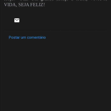
VIDA, SEJA FELIZ!
Postar um comentário
C
o
m
e
n
t
á
r
i
o