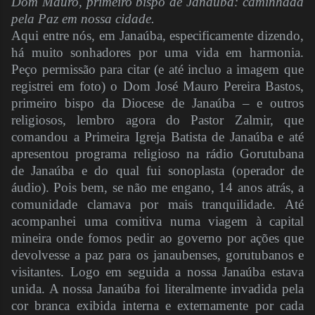
Dom Mauro, primeiro bispo de Janaúba: caminhada
pela Paz em nossa cidade.
Aqui entre nós, em Janaúba, especificamente dizendo,
há muito sonhadores por uma vida em harmonia.
Peço permissão para citar (e até incluo a imagem que
registrei em foto) o Dom José Mauro Pereira Bastos,
primeiro bispo da Diocese de Janaúba – e outros
religiosos, lembro agora do Pastor Zalmir, que
comandou a Primeira Igreja Batista de Janaúba e até
apresentou programa religioso na rádio Gorutubana
de Janaúba e do qual fui sonoplasta (operador de
áudio). Pois bem, se não me engano, 14 anos atrás, a
comunidade clamava por mais tranquilidade. Até
acompanhei uma comitiva numa viagem à capital
mineira onde fomos pedir ao governo por ações que
devolvesse a paz para os janaubenses, gorutubanos e
visitantes. Logo em seguida a nossa Janaúba estava
unida. A nossa Janaúba foi literalmente invadida pela
cor branca exibida interna e externamente por cada