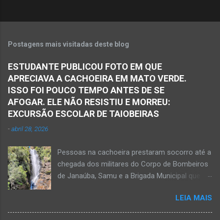
s
Postagens mais visitadas deste blog
ESTUDANTE PUBLICOU FOTO EM QUE
APRECIAVA A CACHOEIRA EM MATO VERDE.
ISSO FOI POUCO TEMPO ANTES DE SE
AFOGAR. ELE NÃO RESISTIU E MORREU:
EXCURSÃO ESCOLAR DE TAIOBEIRAS
-
abril 28, 2026
Pessoas na cachoeira prestaram socorro até a
chegada dos militares do Corpo de Bombeiros
de Janaúba, Samu e a Brigada Municipal que
auxiliaram no socorro, mas o jovem não
LEIA MAIS
resistiu e foi a óbito Foto álbum pessoal Kauan
Pereira Alves publicou em sua rede social a