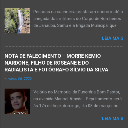
grave e poderá ser transportada em aeronave
Pessoas na cachoeira prestaram socorro até a
do Suporte Aéreo Avançado de Vida (SAAV)
chegada dos militares do Corpo de Bombeiros
para unidade hospi...
de Janaúba, Samu e a Brigada Municipal que
auxiliaram no socorro, mas o jovem não
LEIA MAIS
resistiu e foi a óbito Foto álbum pessoal Kauan
Pereira Alves publicou em sua rede social a
foto em que apreciava a Cachoeira Maria Rosa,
NOTA DE FALECIMENTO – MORRE KEMIO
em Mato Verde, pouco tempo antes de se
NARDONE, FILHO DE ROSEANE E DO
afogar e depois vir a óbito nesta terça-feira, dia
RADIALISTA E FOTÓGRAFO SÍLVIO DA SILVA
28 de abril de 2026. Foto álbum pessoal Kauan
-
março 08, 2026
Pereira Alves. Fotos CB Populares, Corpo de
Bombeiros Militar, Samu e Brigada Municipal
Velório no Memorial da Funerária Bom Pastor,
socorrem estudante que se afogou em
na avenida Manoel Atayde Sepultamento será
cachoeira em Mato Verde nesta terça-feira, dia
às 17h de hoje, domingo, dia 08 de março, no
28 de abril de 2026. Adolescente não resistiu e
cemitério Campo da Paz, na margem esquerda
foi a óbito. MATO VERDE (por Oliveira Júnior)
LEIA MAIS
da rodovia MG-401, saída de Janaúba para
– O que seria um dia de lazer, de conhecimento
Jaíba Kemio Nardone Kemio Nardone