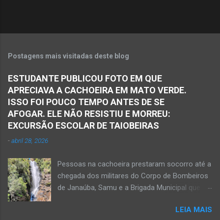
s
Postagens mais visitadas deste blog
ESTUDANTE PUBLICOU FOTO EM QUE
APRECIAVA A CACHOEIRA EM MATO VERDE.
ISSO FOI POUCO TEMPO ANTES DE SE
AFOGAR. ELE NÃO RESISTIU E MORREU:
EXCURSÃO ESCOLAR DE TAIOBEIRAS
-
abril 28, 2026
Pessoas na cachoeira prestaram socorro até a
chegada dos militares do Corpo de Bombeiros
de Janaúba, Samu e a Brigada Municipal que
auxiliaram no socorro, mas o jovem não
LEIA MAIS
resistiu e foi a óbito Foto álbum pessoal Kauan