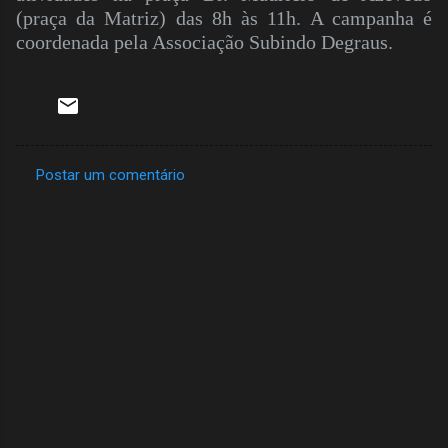
(praça da Matriz) das 8h às 11h. A campanha é
coordenada pela Associação Subindo Degraus.
Postar um comentário
C
o
m
e
n
t
á
r
i
o