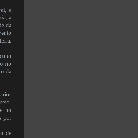
al, a
ia, a
de da
vento
eira,
cuito
o rio
co da
ários
meio-
 e no
s por
so de