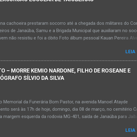
na cachoeira prestaram socorro até a chegada dos militares do Co
iros de Janaúba, Samu e a Brigada Municipal que auxiliaram no soc
em não resistiu e foi a óbito Foto álbum pessoal Kauan Pereira Alv
 em sua rede social a foto em que apreciava a Cachoeira Maria Ros
LEIA
de, pouco tempo antes de se afogar e depois vir a óbito nesta terç
a 28 de abril de 2026. Foto álbum pessoal Kauan Pereira Alves. Fot
s, Corpo de Bombeiros Militar, Samu e Brigada Municipal socorrem
O – MORRE KEMIO NARDONE, FILHO DE ROSEANE E
e que se afogou em cachoeira em Mato Verde nesta terça-feira, dia
TÓGRAFO SÍLVIO DA SILVA
de 2026. Adolescente não resistiu e foi a óbito. MATO VERDE (por Ol
– O que seria um dia de lazer, de conhecimento e de interação acab
 para um grupo de estudantes do município de Taiobeiras, no Norte 
no Memorial da Funerária Bom Pastor, na avenida Manoel Atayde
m adolescente de 16 anos morreu após se afogar na Cachoeira de 
ento será às 17h de hoje, domingo, dia 08 de março, no cemitério
alizada na zona rural de Ma...
na margem esquerda da rodovia MG-401, saída de Janaúba para Jaíb
rdone Kemio Nardone JANAÚBA – Foi com tristeza que recebi na n
LEIA
bado, dia 7 de março, a informação da partida eterna do jovem Kem