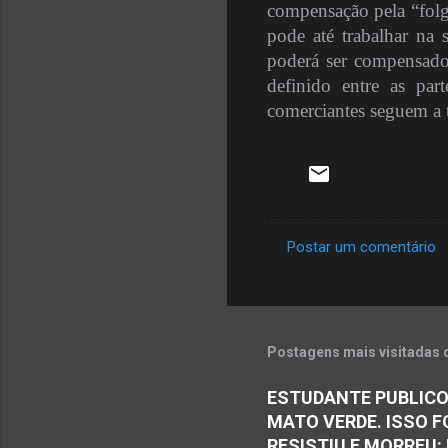
compensação pela “folg
pode até trabalhar na 
poderá ser compensado 
definido entre as part
comerciantes seguem a t
Postar um comentário
C
o
m
e
Postagens mais visitadas 
n
ESTUDANTE PUBLICO
t
MATO VERDE. ISSO F
á
RESISTIU E MORREU: