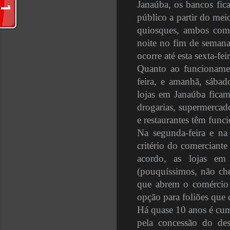
Janaúba, os bancos fic
público a partir do mei
quiosques, ambos com 
noite no fim de semana
ocorre até esta sexta-fei
Quanto ao funcionamen
feira, e amanhã, sábad
lojas em Janaúba ficam
drogarias, supermercad
e restaurantes têm func
Na segunda-feira e na 
critério do comerciante
acordo, as lojas em
(pouquíssimos, não che
que abrem o comércio n
opção para foliões que 
Há quase 10 anos é cum
pela concessão do des