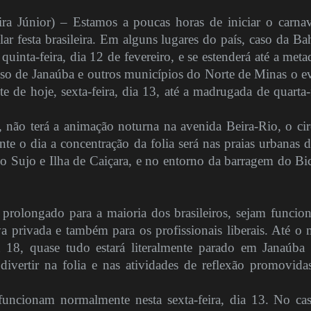
 Júnior) – Estamos a poucas horas de iniciar o carnav
lar festa brasileira. Em alguns lugares do país, caso da Bah
 quinta-feira, dia 12 de fevereiro, e se estenderá até a meta
o de Janaúba e outros municípios do Norte de Minas o e
te de hoje, sexta-feira, dia 13, até a madrugada de quarta-f
 não terá a animação noturna na avenida Beira-Rio, o cir
nte o dia a concentração da folia será nas praias urbanas d
 Sujo e Ilha de Caiçara, e no entorno da barragem do Bi
 prolongado para a maioria dos brasileiros, sejam funcion
va privada e também para os profissionais liberais. Até o 
ia 18, quase tudo estará literalmente parado em Janaúba
divertir na folia e nas atividades de reflexão promovida
funcionam normalmente nesta sexta-feira, dia 13. No ca