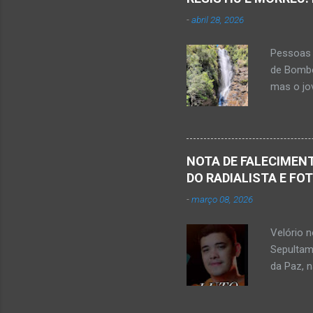
r
-
abril 28, 2026
i
o
Pessoas 
s
de Bombe
mas o jov
publicou
Mato Ver
feira, di
Populare
NOTA DE FALECIMENT
estudant
DO RADIALISTA E FO
de abril 
-
março 08, 2026
Júnior) 
tragédia
Velório 
Minas. U
Sepultam
Rosa, loc
da Paz, 
Kemio Na
desse sá