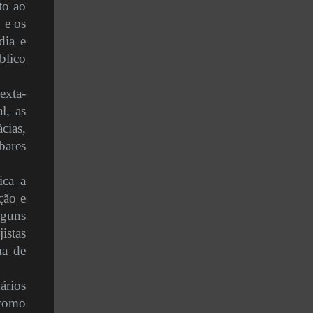
to ao
 e os
dia e
blico
exta-
l, as
cias,
bares
ica a
ção e
guns
istas
ma de
ários
 como