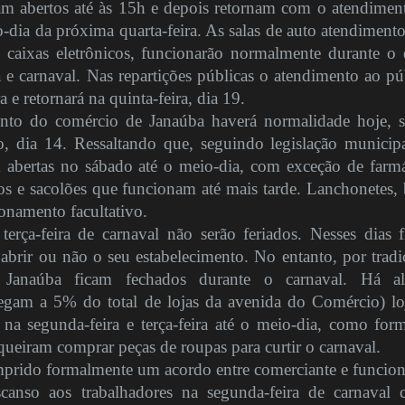
am abertos até às 15h e depois retornam com o atendimen
o-dia da próxima quarta-feira. As salas de auto atendimento
caixas eletrônicos, funcionarão normalmente durante o 
 e carnaval. Nas repartições públicas o atendimento ao pú
ra e retornará na quinta-feira, dia 19.
to do comércio de Janaúba haverá normalidade hoje, s
o, dia 14. Ressaltando que, seguindo legislação municipa
 abertas no sábado até o meio-dia, com exceção de farmá
os e sacolões que funcionam até mais tarde. Lanchonetes, 
ionamento facultativo.
terça-feira de carnaval não serão feriados. Nesses dias f
 abrir ou não o seu estabelecimento. No entanto, por tradi
 Janaúba ficam fechados durante o carnaval. Há al
gam a 5% do total de lojas da avenida do Comércio) loj
a segunda-feira e terça-feira até o meio-dia, como for
queiram comprar peças de roupas para curtir o carnaval.
prido formalmente um acordo entre comerciante e funcion
canso aos trabalhadores na segunda-feira de carnaval