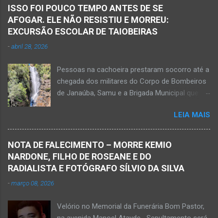
ISSO FOI POUCO TEMPO ANTES DE SE
AFOGAR. ELE NÃO RESISTIU E MORREU:
EXCURSÃO ESCOLAR DE TAIOBEIRAS
-
abril 28, 2026
Pessoas na cachoeira prestaram socorro até a
chegada dos militares do Corpo de Bombeiros
de Janaúba, Samu e a Brigada Municipal que
auxiliaram no socorro, mas o jovem não
LEIA MAIS
resistiu e foi a óbito Foto álbum pessoal Kauan
Pereira Alves publicou em sua rede social a
foto em que apreciava a Cachoeira Maria Rosa,
NOTA DE FALECIMENTO – MORRE KEMIO
em Mato Verde, pouco tempo antes de se
NARDONE, FILHO DE ROSEANE E DO
afogar e depois vir a óbito nesta terça-feira, dia
RADIALISTA E FOTÓGRAFO SÍLVIO DA SILVA
28 de abril de 2026. Foto álbum pessoal Kauan
-
março 08, 2026
Pereira Alves. Fotos CB Populares, Corpo de
Bombeiros Militar, Samu e Brigada Municipal
Velório no Memorial da Funerária Bom Pastor,
socorrem estudante que se afogou em
na avenida Manoel Atayde Sepultamento será