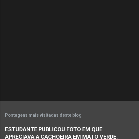
C
o
m
e
n
t
á
r
i
o
s
Postagens mais visitadas deste blog
ESTUDANTE PUBLICOU FOTO EM QUE
APRECIAVA A CACHOEIRA EM MATO VERDE.