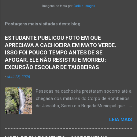
da rodovia entre os municípios de Monte Azul e
Imagens de tema por
Radius Images
Norte de Minas. Ainda segundo a polícia, o
Espinosa, na região da Serra Geral de Minas.
veículo transportava pessoas...
Em consequência desse acidente, as vítimas
Postagens mais visitadas deste blog
ficaram presas nas ferragens. Equipes do
Samu, da Polícia Militar, Polícia Civil e do 6º
ESTUDANTE PUBLICOU FOTO EM QUE
Pelotão do Corpo de Bombeiros Militar de
APRECIAVA A CACHOEIRA EM MATO VERDE.
Janaúba seguiram para o local. Uma mulher
ISSO FOI POUCO TEMPO ANTES DE SE
morreu e a outra vítima ficou gravemente
AFOGAR. ELE NÃO RESISTIU E MORREU:
ferida e foi levada pelos socorristas do Samu
EXCURSÃO ESCOLAR DE TAIOBEIRAS
para o hospital na cidade de Monte Azul. Essa
-
abril 28, 2026
vítima apresenta traumatismo cranioencefálico
grave e poderá ser transportada em aeronave
Pessoas na cachoeira prestaram socorro até a
do Suporte Aéreo Avançado de Vida (SAAV)
chegada dos militares do Corpo de Bombeiros
para unidade hospi...
de Janaúba, Samu e a Brigada Municipal que
auxiliaram no socorro, mas o jovem não
LEIA MAIS
resistiu e foi a óbito Foto álbum pessoal Kauan
Pereira Alves publicou em sua rede social a
foto em que apreciava a Cachoeira Maria Rosa,