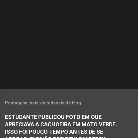
m
e
n
t
á
r
i
o
s
Postagens mais visitadas deste blog
ESTUDANTE PUBLICOU FOTO EM QUE
APRECIAVA A CACHOEIRA EM MATO VERDE.
ISSO FOI POUCO TEMPO ANTES DE SE