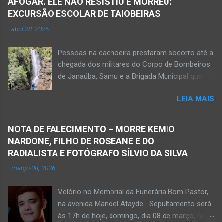
AFOGAR. ELE NÃO RESISTIU E MORREU:
EXCURSÃO ESCOLAR DE TAIOBEIRAS
-
abril 28, 2026
Pessoas na cachoeira prestaram socorro até a
chegada dos militares do Corpo de Bombeiros
de Janaúba, Samu e a Brigada Municipal que
auxiliaram no socorro, mas o jovem não
LEIA MAIS
resistiu e foi a óbito Foto álbum pessoal Kauan
Pereira Alves publicou em sua rede social a
foto em que apreciava a Cachoeira Maria Rosa,
NOTA DE FALECIMENTO – MORRE KEMIO
em Mato Verde, pouco tempo antes de se
NARDONE, FILHO DE ROSEANE E DO
afogar e depois vir a óbito nesta terça-feira, dia
RADIALISTA E FOTÓGRAFO SÍLVIO DA SILVA
28 de abril de 2026. Foto álbum pessoal Kauan
-
março 08, 2026
Pereira Alves. Fotos CB Populares, Corpo de
Bombeiros Militar, Samu e Brigada Municipal
Velório no Memorial da Funerária Bom Pastor,
socorrem estudante que se afogou em
na avenida Manoel Atayde Sepultamento será
cachoeira em Mato Verde nesta terça-feira, dia
às 17h de hoje, domingo, dia 08 de março, no
28 de abril de 2026. Adolescente não resistiu e