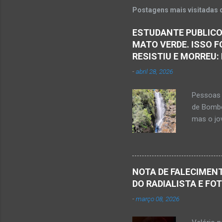
e
Postagens mais visitadas 
n
ESTUDANTE PUBLICO
t
MATO VERDE. ISSO F
á
RESISTIU E MORREU:
r
-
abril 28, 2026
i
o
Pessoas 
s
de Bombe
mas o jov
publicou
Mato Ver
feira, di
Populare
NOTA DE FALECIMENT
estudant
DO RADIALISTA E FO
de abril 
-
março 08, 2026
Júnior) 
tragédia