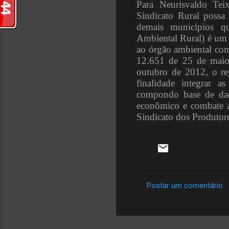
Para Neurisvaldo Tei
Sindicato Rural possa 
demais municípios q
Ambiental Rural) é um r
ao órgão ambiental com
12.651 de 25 de maio
outubro de 2012, o reg
finalidade integrar a
compondo base de dad
econômico e combate a
Sindicato dos Produtor
Postar um comentário
C
o
m