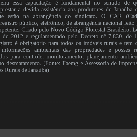
xeira essa capacitação é fundamental no sentido de 
prestar a devida assistência aos produtores de Janaúba 
ue estão na abrangência do sindicato. O CAR (Cada
egistro público, eletrônico, de abrangência nacional feito 
petente. Criado pelo Novo Código Florestal Brasileiro, Le
 de 2012 e regulamentado pelo Decreto nº 7.830, de 
istro é obrigatório para todos os imóveis rurais e tem
s informações ambientais das propriedades e posses ru
os para controle, monitoramento, planejamento ambien
o desmatamento. (Fonte: Faemg e Assessoria de Impren
es Rurais de Janaúba)