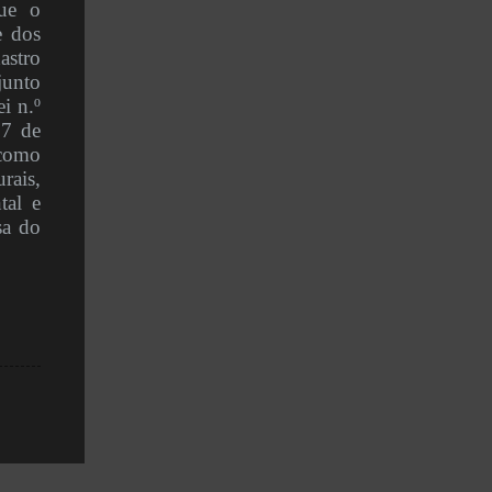
que o
e dos
stro
junto
i n.º
17 de
 como
rais,
tal e
sa do