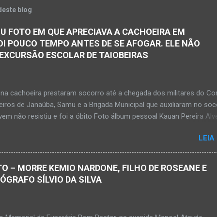
deste blog
U FOTO EM QUE APRECIAVA A CACHOEIRA EM
OI POUCO TEMPO ANTES DE SE AFOGAR. ELE NÃO
 EXCURSÃO ESCOLAR DE TAIOBEIRAS
na cachoeira prestaram socorro até a chegada dos militares do Co
iros de Janaúba, Samu e a Brigada Municipal que auxiliaram no soc
em não resistiu e foi a óbito Foto álbum pessoal Kauan Pereira Alv
 em sua rede social a foto em que apreciava a Cachoeira Maria Ros
LEIA
de, pouco tempo antes de se afogar e depois vir a óbito nesta terç
a 28 de abril de 2026. Foto álbum pessoal Kauan Pereira Alves. Fot
s, Corpo de Bombeiros Militar, Samu e Brigada Municipal socorrem
O – MORRE KEMIO NARDONE, FILHO DE ROSEANE E
e que se afogou em cachoeira em Mato Verde nesta terça-feira, dia
TÓGRAFO SÍLVIO DA SILVA
de 2026. Adolescente não resistiu e foi a óbito. MATO VERDE (por Ol
– O que seria um dia de lazer, de conhecimento e de interação acab
 para um grupo de estudantes do município de Taiobeiras, no Norte 