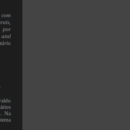
com
rais,
o por
 azul
tário
o
valdo
ários
l. Na
stema