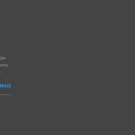
rpo
orro,
es
a, em
 MAIS
a-
os CB
 28
iveira
ou em
de