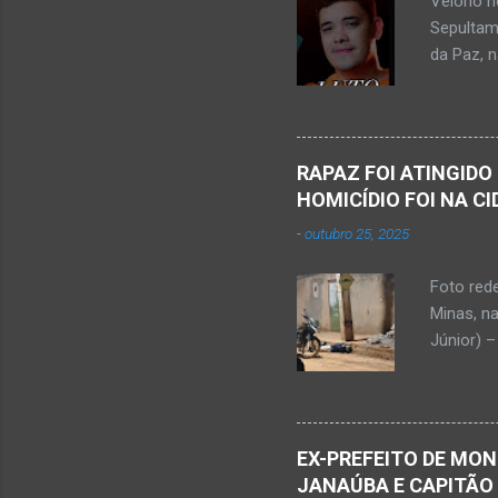
Velório 
Minas. U
Sepultam
Rosa, loc
da Paz, 
Kemio Na
desse sá
Nardone 
Sílvio da
RAPAZ FOI ATINGIDO
completa
HOMICÍDIO FOI NA C
presencia
-
outubro 25, 2025
iniciou a
vida...u
Foto red
desde qu
Minas, n
Que o Nos
Júnior) –
atingido
Caldas, b
Serra Ger
Polícia M
EX-PREFEITO DE MON
Janaúba.
JANAÚBA E CAPITÃO