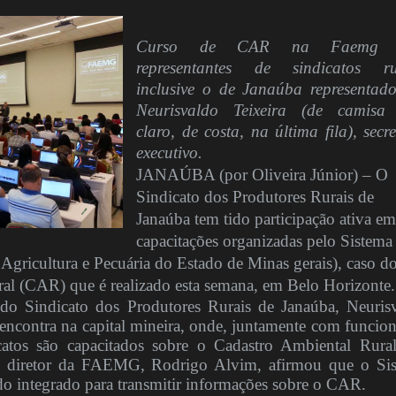
Curso de CAR na Faemg 
representantes de sindicatos ru
inclusive o de Janaúba representad
Neurisvaldo Teixeira (de camisa
claro, de costa, na última fila), secre
executivo.
JANAÚBA (por Oliveira Júnior) – O
Sindicato dos Produtores Rurais de
Janaúba tem tido participação ativa em
capacitações organizadas pelo Sistema
ricultura e Pecuária do Estado de Minas gerais), caso d
al (CAR) que é realizado esta semana, em Belo Horizonte.
 do Sindicato dos Produtores Rurais de Janaúba, Neuris
 encontra na capital mineira, onde, juntamente com funcion
icatos são capacitados sobre o Cadastro Ambiental Rura
 o diretor da FAEMG, Rodrigo Alvim, afirmou que o Si
 integrado para transmitir informações sobre o CAR.