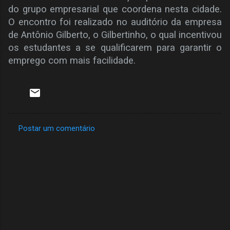
do grupo empresarial que coordena nesta cidade.
O encontro foi realizado no auditório da empresa
de Antônio Gilberto, o Gilbertinho, o qual incentivou
os estudantes a se qualificarem para garantir o
emprego com mais facilidade.
Postar um comentário
C
o
m
e
n
t
á