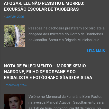
morreu e a outra vítima ficou gravemente
AFOGAR. ELE NÃO RESISTIU E MORREU:
ferida e foi levada pelos socorristas do Samu
EXCURSÃO ESCOLAR DE TAIOBEIRAS
para o hospital na cidade de Monte Azul. Essa
-
abril 28, 2026
vítima apresenta traumatismo cranioencefálico
grave e poderá ser transportada em aeronave
Pessoas na cachoeira prestaram socorro até a
do Suporte Aéreo Avançado de Vida (SAAV)
chegada dos militares do Corpo de Bombeiros
para unidade hospi...
de Janaúba, Samu e a Brigada Municipal que
auxiliaram no socorro, mas o jovem não
LEIA MAIS
resistiu e foi a óbito Foto álbum pessoal Kauan
Pereira Alves publicou em sua rede social a
foto em que apreciava a Cachoeira Maria Rosa,
NOTA DE FALECIMENTO – MORRE KEMIO
em Mato Verde, pouco tempo antes de se
NARDONE, FILHO DE ROSEANE E DO
afogar e depois vir a óbito nesta terça-feira, dia
RADIALISTA E FOTÓGRAFO SÍLVIO DA SILVA
28 de abril de 2026. Foto álbum pessoal Kauan
-
março 08, 2026
Pereira Alves. Fotos CB Populares, Corpo de
Bombeiros Militar, Samu e Brigada Municipal
Velório no Memorial da Funerária Bom Pastor,
socorrem estudante que se afogou em
na avenida Manoel Atayde Sepultamento será
cachoeira em Mato Verde nesta terça-feira, dia
às 17h de hoje, domingo, dia 08 de março, no