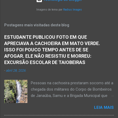
houve a batida entre dois veículos em trecho
Matias Cardoso, na região da Serra Geral, no
da rodovia entre os municípios de Monte Azul e
Imagens de tema por
Radius Images
Norte de Minas. Ainda segundo a polícia, o
Espinosa, na região da Serra Geral de Minas.
veículo transportava pessoas...
Em consequência desse acidente, as vítimas
Postagens mais visitadas deste blog
ficaram presas nas ferragens. Equipes do
Samu, da Polícia Militar, Polícia Civil e do 6º
ESTUDANTE PUBLICOU FOTO EM QUE
Pelotão do Corpo de Bombeiros Militar de
APRECIAVA A CACHOEIRA EM MATO VERDE.
Janaúba seguiram para o local. Uma mulher
ISSO FOI POUCO TEMPO ANTES DE SE
morreu e a outra vítima ficou gravemente
AFOGAR. ELE NÃO RESISTIU E MORREU:
ferida e foi levada pelos socorristas do Samu
EXCURSÃO ESCOLAR DE TAIOBEIRAS
para o hospital na cidade de Monte Azul. Essa
-
abril 28, 2026
vítima apresenta traumatismo cranioencefálico
grave e poderá ser transportada em aeronave
Pessoas na cachoeira prestaram socorro até a
do Suporte Aéreo Avançado de Vida (SAAV)
chegada dos militares do Corpo de Bombeiros
para unidade hospi...
de Janaúba, Samu e a Brigada Municipal que
auxiliaram no socorro, mas o jovem não
LEIA MAIS
resistiu e foi a óbito Foto álbum pessoal Kauan
Pereira Alves publicou em sua rede social a