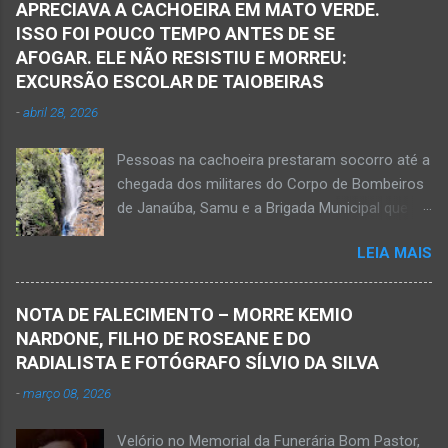
APRECIAVA A CACHOEIRA EM MATO VERDE.
ISSO FOI POUCO TEMPO ANTES DE SE
AFOGAR. ELE NÃO RESISTIU E MORREU:
EXCURSÃO ESCOLAR DE TAIOBEIRAS
-
abril 28, 2026
Pessoas na cachoeira prestaram socorro até a
chegada dos militares do Corpo de Bombeiros
de Janaúba, Samu e a Brigada Municipal que
auxiliaram no socorro, mas o jovem não
LEIA MAIS
resistiu e foi a óbito Foto álbum pessoal Kauan
Pereira Alves publicou em sua rede social a
foto em que apreciava a Cachoeira Maria Rosa,
NOTA DE FALECIMENTO – MORRE KEMIO
em Mato Verde, pouco tempo antes de se
NARDONE, FILHO DE ROSEANE E DO
afogar e depois vir a óbito nesta terça-feira, dia
RADIALISTA E FOTÓGRAFO SÍLVIO DA SILVA
28 de abril de 2026. Foto álbum pessoal Kauan
-
março 08, 2026
Pereira Alves. Fotos CB Populares, Corpo de
Bombeiros Militar, Samu e Brigada Municipal
Velório no Memorial da Funerária Bom Pastor,
socorrem estudante que se afogou em