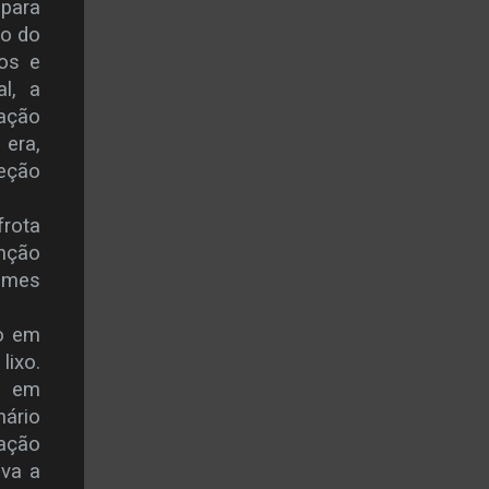
 para
ão do
cos e
l, a
ração
 era,
teção
frota
enção
xames
to em
lixo.
al em
nário
ação
iva a