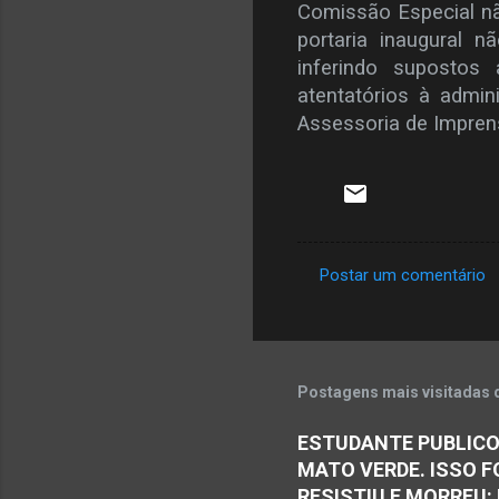
Comissão Especial não 
portaria inaugural 
inferindo supostos 
atentatórios à admini
Assessoria de Impren
Postar um comentário
C
o
m
e
Postagens mais visitadas 
n
ESTUDANTE PUBLICO
t
MATO VERDE. ISSO F
á
RESISTIU E MORREU: