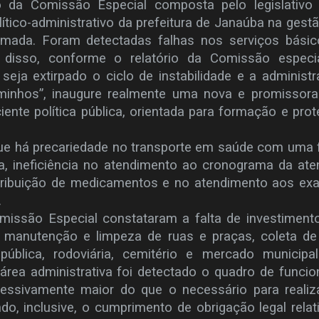
io da Comissão Especial composta pelo legislativo
lítico-administrativo da prefeitura de Janaúba na gest
Yamada. Foram detectadas falhas nos serviços bási
e disso, conforme o relatório da Comissão especia
seja extirpado o ciclo de instabilidade e a administ
minhos”, inaugure realmente uma nova e promissora
iente política pública, orientada para formação e pro
que há precariedade no transporte em saúde com uma 
a, ineficiência no atendimento ao cronograma da at
istribuição de medicamentos e no atendimento aos e
.
missão Especial constataram a falta de investimen
a, manutenção e limpeza de ruas e praças, coleta de 
 pública, rodoviária, cemitério e mercado municip
área administrativa foi detectado o quadro de funcio
sivamente maior do que o necessário para realiz
do, inclusive, o cumprimento de obrigação legal relat