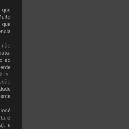
 que
Muito
a que
ncia
i não
asta-
no ao
perde
 lei.
issão
idade
ente
José
 Luiz
a), a