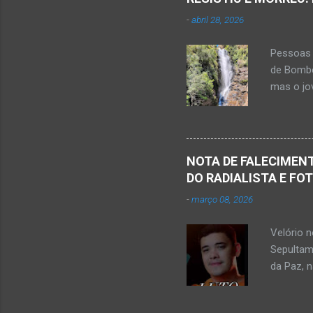
r
-
abril 28, 2026
i
o
Pessoas 
s
de Bombe
mas o jov
publicou
Mato Ver
feira, di
Populare
NOTA DE FALECIMENT
estudant
DO RADIALISTA E FO
de abril 
-
março 08, 2026
Júnior) 
tragédia
Velório 
Minas. U
Sepultam
Rosa, loc
da Paz, 
Kemio Na
desse sá