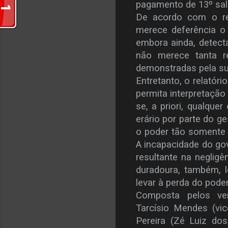
pagamento de 13º salá
De acordo com o rel
merece deferência o 
embora ainda, detect
não merece tanta r
demonstradas pela sua t
Entretanto, o relatóri
permita interpretação
se, a priori, qualque
erário por parte do g
o poder tão somente 
A incapacidade do gov
resultante na negligê
duradoura, também, 
levar à perda do poder
Composta pelos ver
Tarcísio Mendes (vice
Pereira (Zé Luiz dos