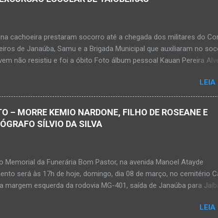
na cachoeira prestaram socorro até a chegada dos militares do Co
iros de Janaúba, Samu e a Brigada Municipal que auxiliaram no soc
em não resistiu e foi a óbito Foto álbum pessoal Kauan Pereira Alv
 em sua rede social a foto em que apreciava a Cachoeira Maria Ros
LEIA
de, pouco tempo antes de se afogar e depois vir a óbito nesta terç
a 28 de abril de 2026. Foto álbum pessoal Kauan Pereira Alves. Fot
s, Corpo de Bombeiros Militar, Samu e Brigada Municipal socorrem
O – MORRE KEMIO NARDONE, FILHO DE ROSEANE E
e que se afogou em cachoeira em Mato Verde nesta terça-feira, dia
TÓGRAFO SÍLVIO DA SILVA
de 2026. Adolescente não resistiu e foi a óbito. MATO VERDE (por Ol
– O que seria um dia de lazer, de conhecimento e de interação acab
 para um grupo de estudantes do município de Taiobeiras, no Norte 
no Memorial da Funerária Bom Pastor, na avenida Manoel Atayde
m adolescente de 16 anos morreu após se afogar na Cachoeira de 
ento será às 17h de hoje, domingo, dia 08 de março, no cemitério
alizada na zona rural de Ma...
na margem esquerda da rodovia MG-401, saída de Janaúba para Jaíb
rdone Kemio Nardone JANAÚBA – Foi com tristeza que recebi na n
LEIA
bado, dia 7 de março, a informação da partida eterna do jovem Kem