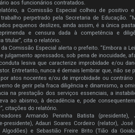
rio aos funcionários contratados.
atório, a Comissão Especial colheu de positivo e
trabalho perpetrado pela Secretaria de Educação. “
ados pequenos deslizes, ainda assim, é a única past
eprimenda e censura dada à competência e diligê
itular”, cita o relatório.
o da Comissão Especial alerta o prefeito. “Embora a Le
 e julgamento apressados, sob pena de inocuidade, af
r conduta lesiva que caracterize improbidade e/ou da
estor. Entretanto, nunca é demais lembrar que, não se 
por atos nocentes e/ou de improbidade ou contrário à
erno de gerir pela fraca diligência e dinamismo, a om
ncia na prestação dos serviços essenciais, a instabil
leva ao abismo, à decadência e, pode consequentem
”, citações do relatório.
eadores Armando Peninha Batista (presidente), 
-presidente), Adauri Soares Cordeiro (relator), José
 Algodões) e Sebastião Freire Brito (Tião da Goiab