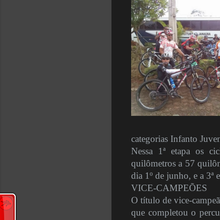
categorias Infanto Juve
Nessa 1ª etapa os ci
quilômetros a 57 quilô
dia 1º de junho, e a 3ª
VICE-CAMPEÕES
O título de vice-campeã
que completou o percu