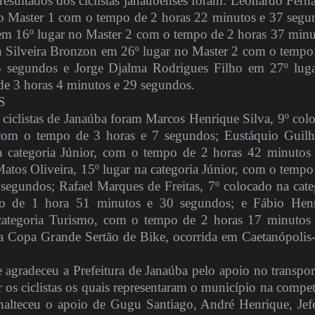
resultados dos ciclistas janaubenses foram: Leonardo Fern
o Master 1 com o tempo de 2 horas 22 minutos e 37 segu
em 16º lugar no Master 2 com o tempo de 2 horas 37 minu
 Silveira Bronzon em 26º lugar no Master 2 com o tempo
5 segundos e Jorge Djalma Rodrigues Filho em 27º lug
e 3 horas 4 minutos e 29 segundos.
S
 ciclistas de Janaúba foram Marcos Henrique Silva, 9º col
 com o tempo de 3 horas e 7 segundos; Eustáquio Guil
a categoria Júnior, com o tempo de 2 horas 42 minutos
atos Oliveira, 15º lugar na categoria Júnior, com o tempo
segundos; Rafael Marques de Freitas, 7º colocado na cate
o de 1 hora 51 minutos e 30 segundos; e Fábio Hen
 categoria Turismo, com o tempo de 2 horas 17 minutos
da Copa Grande Sertão de Bike, ocorrida em Caetanópoli
 agradeceu a Prefeitura de Janaúba pelo apoio no transpor
ar os ciclistas os quais representaram o município na compet
alteceu o apoio de Gugu Santiago, André Henrique, Jef