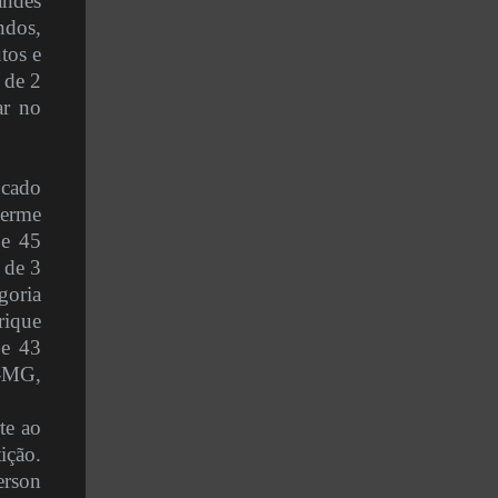
andes
ndos,
tos e
 de 2
ar no
ocado
herme
 e 45
 de 3
goria
rique
 e 43
s-MG,
te ao
ição.
erson