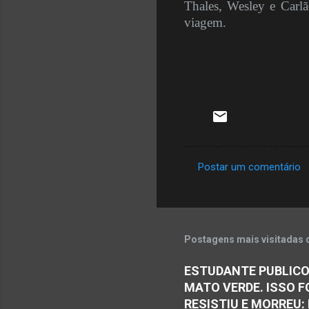
Thales, Wesley e Carlã
viagem.
Postar um comentário
C
o
m
e
Postagens mais visitadas 
n
ESTUDANTE PUBLICO
t
MATO VERDE. ISSO F
á
RESISTIU E MORREU: