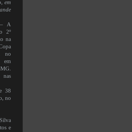
o, em
ande
 – A
 o 2º
to na
 Copa
a no
, em
s-MG.
 nas
de 38
o, no
Silva
tos e