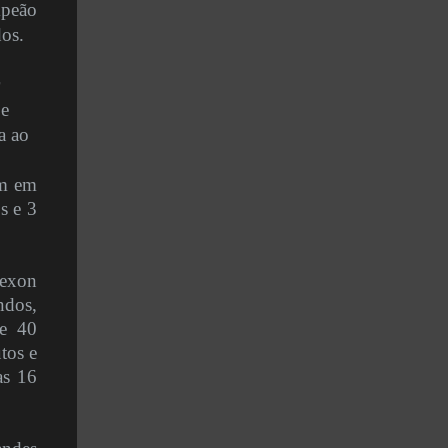
mpeão
dos.
 e
a ao
am em
s e 3
lexon
ndos,
e 40
tos e
as 16