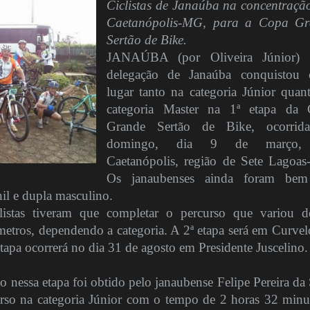
Ciclistas de Janaúba na concentraçã
Caetanópolis-MG, para a Copa Gr
Sertão de Bike.
JANAÚBA (por Oliveira Júnior)
delegação de Janaúba conquistou
lugar tanto na categoria Júnior quan
categoria Master na 1ª etapa da
Grande Sertão de Bike, ocorrid
domingo, dia 9 de março
Caetanópolis, região de Sete Lagoa
Os janaubenses ainda foram bem
nil e dupla masculino.
clistas tiveram que completar o percurso que variou 
metros, dependendo a categoria. A 2ª etapa será em Curvel
 etapa ocorrerá no dia 31 de agosto em Presidente Juscelino.
o nessa etapa foi obtido pelo janaubense Felipe Pereira da 
rso na categoria Júnior com o tempo de 2 horas 32 minu