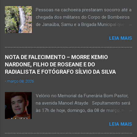
Pessoas na cachoeira prestaram socorro até a
chegada dos militares do Corpo de Bombeiros
de Janaúba, Samu e a Brigada Municipal que
auxiliaram no socorro, mas o jovem não
LEIA MAIS
resistiu e foi a óbito Foto álbum pessoal Kauan
Pereira Alves publicou em sua rede social a
foto em que apreciava a Cachoeira Maria Rosa,
NOTA DE FALECIMENTO – MORRE KEMIO
em Mato Verde, pouco tempo antes de se
NARDONE, FILHO DE ROSEANE E DO
afogar e depois vir a óbito nesta terça-feira, dia
RADIALISTA E FOTÓGRAFO SÍLVIO DA SILVA
28 de abril de 2026. Foto álbum pessoal Kauan
-
março 08, 2026
Pereira Alves. Fotos CB Populares, Corpo de
Bombeiros Militar, Samu e Brigada Municipal
Velório no Memorial da Funerária Bom Pastor,
socorrem estudante que se afogou em
na avenida Manoel Atayde Sepultamento será
cachoeira em Mato Verde nesta terça-feira, dia
às 17h de hoje, domingo, dia 08 de março, no
28 de abril de 2026. Adolescente não resistiu e
cemitério Campo da Paz, na margem esquerda
foi a óbito. MATO VERDE (por Oliveira Júnior)
LEIA MAIS
da rodovia MG-401, saída de Janaúba para
– O que seria um dia de lazer, de conhecimento
Jaíba Kemio Nardone Kemio Nardone
e de interação acabou em tragédia para um