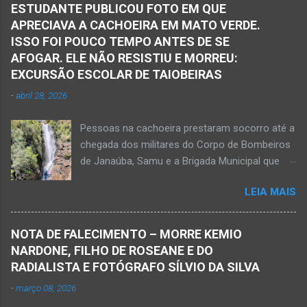
Samu, da Polícia Militar, Polícia Civil e do 6º
ESTUDANTE PUBLICOU FOTO EM QUE
Pelotão do Corpo de Bombeiros Militar de
APRECIAVA A CACHOEIRA EM MATO VERDE.
Janaúba seguiram para o local. Uma mulher
ISSO FOI POUCO TEMPO ANTES DE SE
morreu e a outra vítima ficou gravemente
AFOGAR. ELE NÃO RESISTIU E MORREU:
ferida e foi levada pelos socorristas do Samu
EXCURSÃO ESCOLAR DE TAIOBEIRAS
para o hospital na cidade de Monte Azul. Essa
-
abril 28, 2026
vítima apresenta traumatismo cranioencefálico
grave e poderá ser transportada em aeronave
Pessoas na cachoeira prestaram socorro até a
do Suporte Aéreo Avançado de Vida (SAAV)
chegada dos militares do Corpo de Bombeiros
para unidade hospi...
de Janaúba, Samu e a Brigada Municipal que
auxiliaram no socorro, mas o jovem não
LEIA MAIS
resistiu e foi a óbito Foto álbum pessoal Kauan
Pereira Alves publicou em sua rede social a
foto em que apreciava a Cachoeira Maria Rosa,
NOTA DE FALECIMENTO – MORRE KEMIO
em Mato Verde, pouco tempo antes de se
NARDONE, FILHO DE ROSEANE E DO
afogar e depois vir a óbito nesta terça-feira, dia
RADIALISTA E FOTÓGRAFO SÍLVIO DA SILVA
28 de abril de 2026. Foto álbum pessoal Kauan
-
março 08, 2026
Pereira Alves. Fotos CB Populares, Corpo de