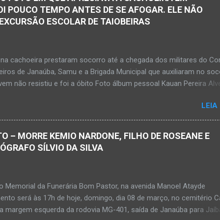
OI POUCO TEMPO ANTES DE SE AFOGAR. ELE NÃO
 EXCURSÃO ESCOLAR DE TAIOBEIRAS
na cachoeira prestaram socorro até a chegada dos militares do Co
iros de Janaúba, Samu e a Brigada Municipal que auxiliaram no soc
em não resistiu e foi a óbito Foto álbum pessoal Kauan Pereira Alv
 em sua rede social a foto em que apreciava a Cachoeira Maria Ros
LEIA
de, pouco tempo antes de se afogar e depois vir a óbito nesta terç
a 28 de abril de 2026. Foto álbum pessoal Kauan Pereira Alves. Fot
s, Corpo de Bombeiros Militar, Samu e Brigada Municipal socorrem
O – MORRE KEMIO NARDONE, FILHO DE ROSEANE E
e que se afogou em cachoeira em Mato Verde nesta terça-feira, dia
TÓGRAFO SÍLVIO DA SILVA
de 2026. Adolescente não resistiu e foi a óbito. MATO VERDE (por Ol
– O que seria um dia de lazer, de conhecimento e de interação acab
 para um grupo de estudantes do município de Taiobeiras, no Norte 
no Memorial da Funerária Bom Pastor, na avenida Manoel Atayde
m adolescente de 16 anos morreu após se afogar na Cachoeira de 
ento será às 17h de hoje, domingo, dia 08 de março, no cemitério
alizada na zona rural de Ma...
na margem esquerda da rodovia MG-401, saída de Janaúba para Jaíb