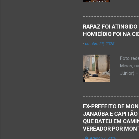
Kemio Na
desse sá
Nardone 
Sílvio da
RAPAZ FOI ATINGIDO
completa
HOMICÍDIO FOI NA C
presencia
-
outubro 25, 2025
iniciou a
vida...u
Foto red
desde qu
Minas, n
Que o Nos
Júnior) –
atingido
Caldas, b
Serra Ger
Polícia M
EX-PREFEITO DE MON
Janaúba.
JANAÚBA E CAPITÃO
no chão. 
QUE BATEU EM CAMIN
vítima. H
VEREADOR POR MON
militare
-
fevereiro 27, 2026