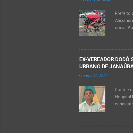
efetuou o
elaboraçã
Prefeito 
Alexandr
social A
nesta sex
Augusto F
prefeitos
rede soc
EX-VEREADOR DODÔ S
Minas, ne
URBANO DE JANAÚB
Júnior) –
-
março 26, 2026
trecho en
Minas. H
Dodô é se
Monte Az
Hospital 
estava co
candidat
entre os
servidor 
um grave 
numa mot