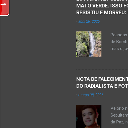
t
MATO VERDE. ISSO F
á
RESISTIU E MORREU:
r
-
abril 28, 2026
i
o
Pessoas 
s
de Bombe
mas o jov
publicou
Mato Ver
feira, di
Populare
NOTA DE FALECIMENT
estudant
DO RADIALISTA E FO
de abril 
-
março 08, 2026
Júnior) 
tragédia
Velório 
Minas. U
Sepultam
Rosa, loc
da Paz, 