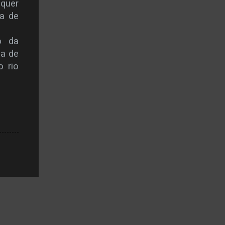
 quer
sa de
o da
ma de
o rio