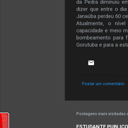
da Pedra diminuiu em
dizer que entre o dia
Janaúba perdeu 60 ce
Atualmente, o níve
capacidade e meio me
bombeamento para fac
Gorutuba e para a es
Postar um comentário
C
o
m
e
Postagens mais visitadas 
n
ESTUDANTE PUBLICO