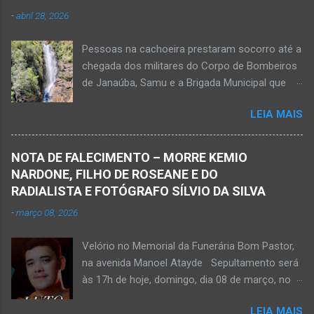
para o hospital na cidade de Monte Azul. Essa
-
abril 28, 2026
vítima apresenta traumatismo cranioencefálico
grave e poderá ser transportada em aeronave
Pessoas na cachoeira prestaram socorro até a
do Suporte Aéreo Avançado de Vida (SAAV)
chegada dos militares do Corpo de Bombeiros
para unidade hospi...
de Janaúba, Samu e a Brigada Municipal que
auxiliaram no socorro, mas o jovem não
LEIA MAIS
resistiu e foi a óbito Foto álbum pessoal Kauan
Pereira Alves publicou em sua rede social a
foto em que apreciava a Cachoeira Maria Rosa,
NOTA DE FALECIMENTO – MORRE KEMIO
em Mato Verde, pouco tempo antes de se
NARDONE, FILHO DE ROSEANE E DO
afogar e depois vir a óbito nesta terça-feira, dia
RADIALISTA E FOTÓGRAFO SÍLVIO DA SILVA
28 de abril de 2026. Foto álbum pessoal Kauan
-
março 08, 2026
Pereira Alves. Fotos CB Populares, Corpo de
Bombeiros Militar, Samu e Brigada Municipal
Velório no Memorial da Funerária Bom Pastor,
socorrem estudante que se afogou em
na avenida Manoel Atayde Sepultamento será
cachoeira em Mato Verde nesta terça-feira, dia
às 17h de hoje, domingo, dia 08 de março, no
28 de abril de 2026. Adolescente não resistiu e
cemitério Campo da Paz, na margem esquerda
foi a óbito. MATO VERDE (por Oliveira Júnior)
LEIA MAIS
da rodovia MG-401, saída de Janaúba para