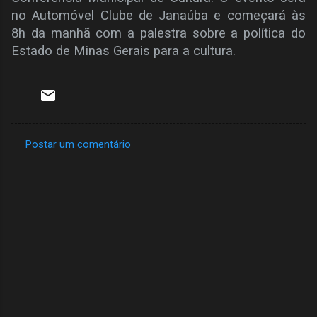
no Automóvel Clube de Janaúba e começará às
8h da manhã com a palestra sobre a política do
Estado de Minas Gerais para a cultura.
Postar um comentário
C
o
m
e
n
t
á
r