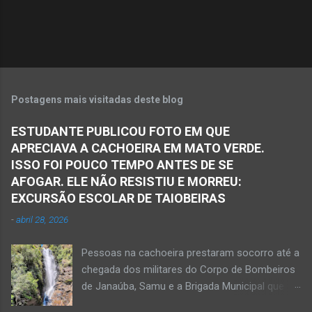
i
o
s
Postagens mais visitadas deste blog
ESTUDANTE PUBLICOU FOTO EM QUE
APRECIAVA A CACHOEIRA EM MATO VERDE.
ISSO FOI POUCO TEMPO ANTES DE SE
AFOGAR. ELE NÃO RESISTIU E MORREU:
EXCURSÃO ESCOLAR DE TAIOBEIRAS
-
abril 28, 2026
Pessoas na cachoeira prestaram socorro até a
chegada dos militares do Corpo de Bombeiros
de Janaúba, Samu e a Brigada Municipal que
auxiliaram no socorro, mas o jovem não