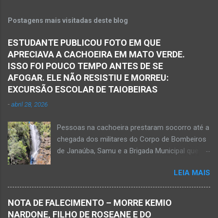
Postagens mais visitadas deste blog
ESTUDANTE PUBLICOU FOTO EM QUE
APRECIAVA A CACHOEIRA EM MATO VERDE.
ISSO FOI POUCO TEMPO ANTES DE SE
AFOGAR. ELE NÃO RESISTIU E MORREU:
EXCURSÃO ESCOLAR DE TAIOBEIRAS
-
abril 28, 2026
Pessoas na cachoeira prestaram socorro até a
chegada dos militares do Corpo de Bombeiros
de Janaúba, Samu e a Brigada Municipal que
auxiliaram no socorro, mas o jovem não
LEIA MAIS
resistiu e foi a óbito Foto álbum pessoal Kauan
Pereira Alves publicou em sua rede social a
foto em que apreciava a Cachoeira Maria Rosa,
NOTA DE FALECIMENTO – MORRE KEMIO
em Mato Verde, pouco tempo antes de se
NARDONE, FILHO DE ROSEANE E DO