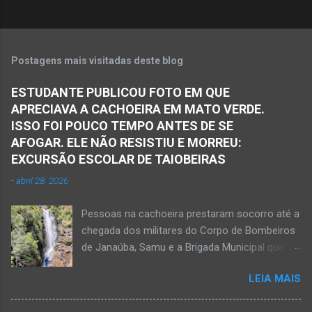
Postagens mais visitadas deste blog
ESTUDANTE PUBLICOU FOTO EM QUE
APRECIAVA A CACHOEIRA EM MATO VERDE.
ISSO FOI POUCO TEMPO ANTES DE SE
AFOGAR. ELE NÃO RESISTIU E MORREU:
EXCURSÃO ESCOLAR DE TAIOBEIRAS
-
abril 28, 2026
Pessoas na cachoeira prestaram socorro até a
chegada dos militares do Corpo de Bombeiros
de Janaúba, Samu e a Brigada Municipal que
auxiliaram no socorro, mas o jovem não
LEIA MAIS
resistiu e foi a óbito Foto álbum pessoal Kauan
Pereira Alves publicou em sua rede social a