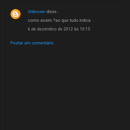
Unknown
disse…
C
como assim ?ao que tudo indica
o
6 de dezembro de 2012 às 10:15
m
e
Postar um comentário
n
t
á
r
i
o
s