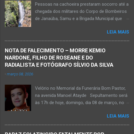
Pessoas na cachoeira prestaram socorro até a
mais agradável, sustentável, linda e limpa.
chegada dos militares do Corpo de Bombeiros
de Janaúba, Samu e a Brigada Municipal que
auxiliaram no socorro, mas o jovem não
LEIA MAIS
resistiu e foi a óbito Foto álbum pessoal Kauan
Pereira Alves publicou em sua rede social a
foto em que apreciava a Cachoeira Maria Rosa,
NOTA DE FALECIMENTO – MORRE KEMIO
em Mato Verde, pouco tempo antes de se
NARDONE, FILHO DE ROSEANE E DO
afogar e depois vir a óbito nesta terça-feira, dia
RADIALISTA E FOTÓGRAFO SÍLVIO DA SILVA
28 de abril de 2026. Foto álbum pessoal Kauan
-
março 08, 2026
Pereira Alves. Fotos CB Populares, Corpo de
Bombeiros Militar, Samu e Brigada Municipal
Velório no Memorial da Funerária Bom Pastor,
socorrem estudante que se afogou em
na avenida Manoel Atayde Sepultamento será
cachoeira em Mato Verde nesta terça-feira, dia
às 17h de hoje, domingo, dia 08 de março, no
28 de abril de 2026. Adolescente não resistiu e
cemitério Campo da Paz, na margem esquerda
foi a óbito. MATO VERDE (por Oliveira Júnior)
LEIA MAIS
da rodovia MG-401, saída de Janaúba para
– O que seria um dia de lazer, de conhecimento
Jaíba Kemio Nardone Kemio Nardone
e de interação acabou em tragédia para um
JANAÚBA – Foi com tristeza que recebi na
grupo de estudantes do município de