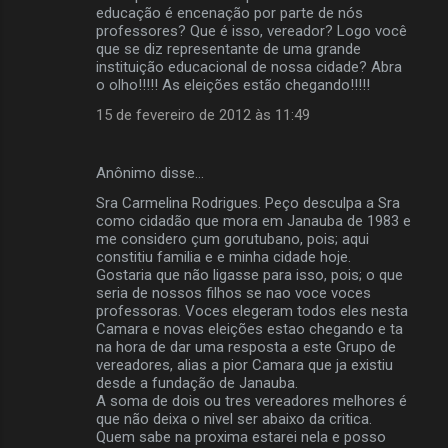
educação é encenação por parte de nós
á
professores? Que é isso, vereador? Logo você
r
que se diz representante de uma grande
instituição educacional de nossa cidade? Abra
i
o olho!!!!! As eleições estão chegando!!!!!
o
15 de fevereiro de 2012 às 11:49
s
Anônimo disse…
Sra Carmelina Rodrigues. Peço desculpa a Sra
como cidadão que mora em Janauba de 1983 e
me considero çum gorutubano, pois; aqui
constitiu familia e e minha cidade hoje.
Gostaria que não ligasse para isso, pois; o que
seria de nossos filhos se nao voce voces
professoras. Voces elegeram todos eles nesta
Camara e novas eleições estao chegando e ta
na hora de dar uma resposta a este Grupo de
vereadores, alias a pior Camara que ja existiu
desde a fundação de Janauba.
A soma de dois ou tres vereadores melhores é
que não deixa o nivel ser abaixo da critica.
Quem sabe na proxima estarei nela e posso