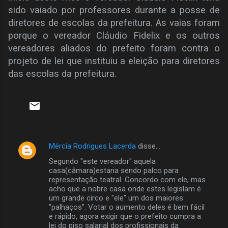
sido vaiado por professores durante a posse de
diretores de escolas da prefeitura. As vaias foram
porque o vereador Cláudio Fidelix e os outros
vereadores aliados do prefeito foram contra o
projeto de lei que instituiu a eleição para diretores
das escolas da prefeitura.
Mércia Rodrigues Lacerda
disse…
C
Segundo "este vereador" aquela
o
casa(câmara)estaria sendo palco para
m
representação teatral. Concordo com ele, mas
acho que a nobre casa onde estes legislam é
e
um grande circo e "ele" um dos maiores
"palhaços". Votar o aumento deles é bem fácil
n
e rápido, agora exigir que o prefeito cumpra a
t
lei do piso salarial dos profissionais da