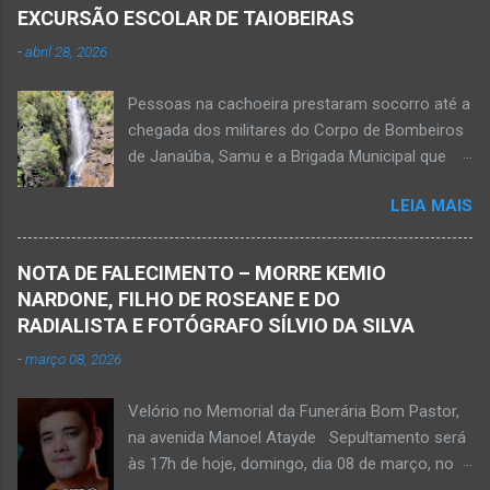
ferida e foi levada pelos socorristas do Samu
EXCURSÃO ESCOLAR DE TAIOBEIRAS
para o hospital na cidade de Monte Azul. Essa
-
abril 28, 2026
vítima apresenta traumatismo cranioencefálico
grave e poderá ser transportada em aeronave
Pessoas na cachoeira prestaram socorro até a
do Suporte Aéreo Avançado de Vida (SAAV)
chegada dos militares do Corpo de Bombeiros
para unidade hospi...
de Janaúba, Samu e a Brigada Municipal que
auxiliaram no socorro, mas o jovem não
LEIA MAIS
resistiu e foi a óbito Foto álbum pessoal Kauan
Pereira Alves publicou em sua rede social a
foto em que apreciava a Cachoeira Maria Rosa,
NOTA DE FALECIMENTO – MORRE KEMIO
em Mato Verde, pouco tempo antes de se
NARDONE, FILHO DE ROSEANE E DO
afogar e depois vir a óbito nesta terça-feira, dia
RADIALISTA E FOTÓGRAFO SÍLVIO DA SILVA
28 de abril de 2026. Foto álbum pessoal Kauan
-
março 08, 2026
Pereira Alves. Fotos CB Populares, Corpo de
Bombeiros Militar, Samu e Brigada Municipal
Velório no Memorial da Funerária Bom Pastor,
socorrem estudante que se afogou em
na avenida Manoel Atayde Sepultamento será
cachoeira em Mato Verde nesta terça-feira, dia
às 17h de hoje, domingo, dia 08 de março, no
28 de abril de 2026. Adolescente não resistiu e