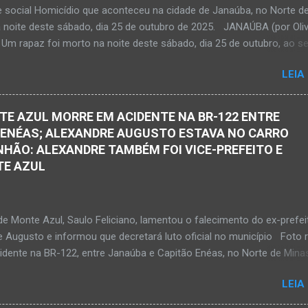
e social Homicídio que aconteceu na cidade de Janaúba, no Norte d
ando nasceu. Que o Nosso Senhor acolhe o Kemio nessa partida et
a noite deste sábado, dia 25 de outubro de 2025. JANAÚBA (por Oliv
so Senhor dê forças ao colega Sílvio da Silva, à amiga Rose e a...
 Um rapaz foi morto na noite deste sábado, dia 25 de outubro, ao se
 por disparos de arma momento em que transitava pela rua Salviana
LEIA
airro Boa Vista, região Norte da cidade de Janaúba, situada na regiã
al, no Norte de Minas. O caso foi registrado tanto pelo 51º Batalhão
ilitar de Janaúba quanto pela 3ª Delegacia Regional da Polícia Civil d
TE AZUL MORRE EM ACIDENTE NA BR-122 ENTRE
 Henrique Pereira Gomes, de 27 anos de idade, foi encontrado esten
 ENÉAS; ALEXANDRE AUGUSTO ESTAVA NO CARRO
Ele teria sido alvo de disparos fatais. Um dos tiros acertou o tórax 
HÃO: ALEXANDRE TAMBÉM FOI VICE-PREFEITO E
enrique não resistiu e foi a óbito no local desse crime violento. Polici
TE AZUL
s estiveram apurando informações com o intuito em identificar quem
s disparos. Perito da Polícia Civil também foi ao local objetivando a
o do laudo pericial a ser aprese...
de Monte Azul, Saulo Feliciano, lamentou o falecimento do ex-prefei
e Augusto e informou que decretará luto oficial no município Foto 
cidente na BR-122, entre Janaúba e Capitão Enéas, no Norte de Mina
ta-feira, dia 27 de fevereiro de 2026. Foto Oliveira Júnior Alexandre
LEIA
ernandes de Oliveira, então prefeito de Monte Azul, durante reuniã
 realizados em Nova Porteirinha no dia 11 de fevereiro de 2017. Fo