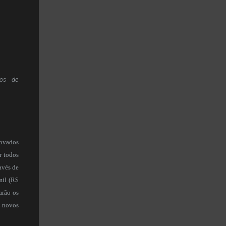
ios de
rovados
r todos
avés de
mil (R$
arão os
4 novos