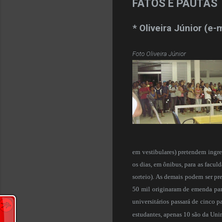
FATOS E PAUTAS
* Oliveira Júnior (e-
Foto Oliveira Júnior
em vestibulares) pretendem ingre
os dias, em ônibus, para as facul
sorteio). As demais podem ser p
50 mil originaram de emenda parl
universitários passará de cinco p
estudantes, apenas 10 são da Uni