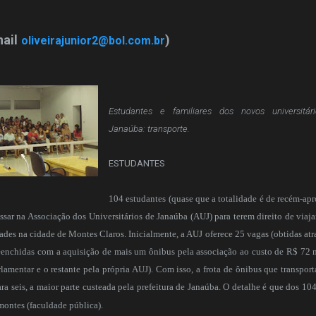
mail
)
oliveirajunior2@bol.com.br
Estudantes e familiares dos novos universitár
Janaúba: transporte.
ESTUDANTES
104 estudantes (quase que a totalidade é de recém-ap
ssar na Associação dos Universitários de Janaúba (AUJ) para terem direito de viaja
dades na cidade de Montes Claros. Inicialmente, a AUJ oferece 25 vagas (obtidas atr
reenchidas com a aquisição de mais um ônibus pela associação ao custo de R$ 72 
amentar e o restante pela própria AUJ). Com isso, a frota de ônibus que transport
ara seis, a maior parte custeada pela prefeitura de Janaúba. O detalhe é que dos 10
montes (faculdade pública).