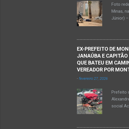
Foto red
desde qu
Minas, n
Que o Nos
Júnior) –
atingido
Caldas, b
Serra Ger
Polícia M
EX-PREFEITO DE MON
Janaúba.
JANAÚBA E CAPITÃO
no chão. 
QUE BATEU EM CAMIN
vítima. H
VEREADOR POR MON
militare
-
fevereiro 27, 2026
efetuou o
elaboraçã
Prefeito 
Alexandr
social A
nesta sex
Augusto F
prefeitos