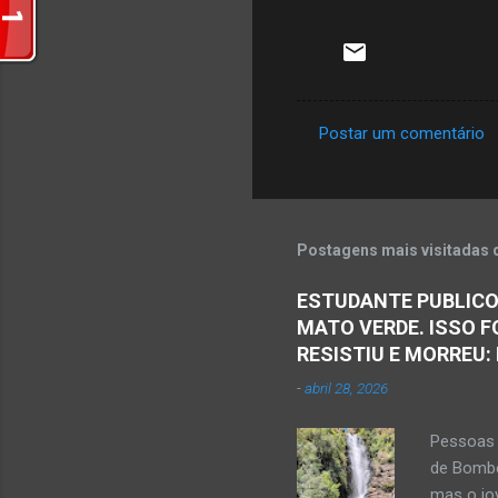
Postar um comentário
C
o
m
e
Postagens mais visitadas 
n
ESTUDANTE PUBLICO
t
MATO VERDE. ISSO F
á
RESISTIU E MORREU:
r
-
abril 28, 2026
i
o
Pessoas 
s
de Bombe
mas o jov