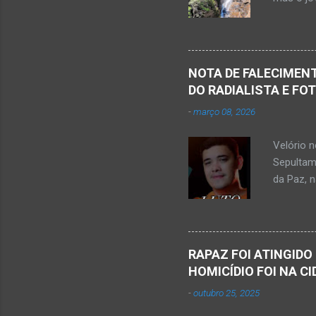
publicou
Mato Ver
feira, di
Populare
NOTA DE FALECIMENT
estudant
DO RADIALISTA E FO
de abril 
-
março 08, 2026
Júnior) 
tragédia
Velório 
Minas. U
Sepultam
Rosa, loc
da Paz, 
Kemio Na
desse sá
Nardone 
Sílvio da
RAPAZ FOI ATINGIDO
completa
HOMICÍDIO FOI NA C
presencia
-
outubro 25, 2025
iniciou a
vida...u