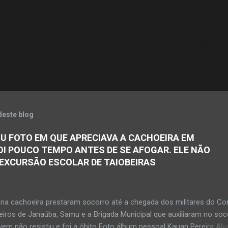
deste blog
U FOTO EM QUE APRECIAVA A CACHOEIRA EM
OI POUCO TEMPO ANTES DE SE AFOGAR. ELE NÃO
 EXCURSÃO ESCOLAR DE TAIOBEIRAS
na cachoeira prestaram socorro até a chegada dos militares do Co
iros de Janaúba, Samu e a Brigada Municipal que auxiliaram no soc
em não resistiu e foi a óbito Foto álbum pessoal Kauan Pereira Alv