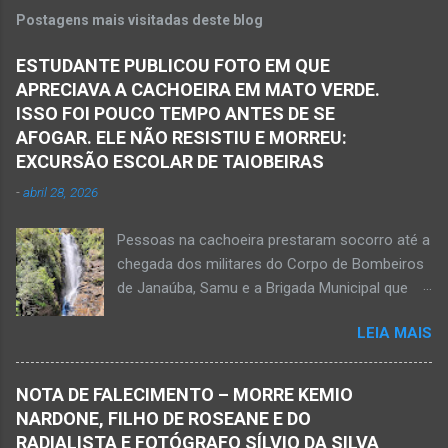
Policiais militares estiveram no local apurando
Postagens mais visitadas deste blog
as informações acerca desse acidente. A 3ª
Delegacia Regional da Polícia Civil de Janaúba
ESTUDANTE PUBLICOU FOTO EM QUE
designou um perito para realizar os serviços de
APRECIAVA A CACHOEIRA EM MATO VERDE.
perícia os quais serão anexados ao Inquérito
ISSO FOI POUCO TEMPO ANTES DE SE
Policial. De acordo com informações da polícia,
AFOGAR. ELE NÃO RESISTIU E MORREU:
o veículo transitava no sentido Matias Cardoso
EXCURSÃO ESCOLAR DE TAIOBEIRAS
para Jaíba. O acidente foi em trecho distante
-
abril 28, 2026
em torno de dez quilômetros da cidade de
Matias Cardoso, na região da Serra Geral, no
Pessoas na cachoeira prestaram socorro até a
Norte de Minas. Ainda segundo a polícia, o
chegada dos militares do Corpo de Bombeiros
veículo transportava pessoas...
de Janaúba, Samu e a Brigada Municipal que
auxiliaram no socorro, mas o jovem não
LEIA MAIS
resistiu e foi a óbito Foto álbum pessoal Kauan
Pereira Alves publicou em sua rede social a
foto em que apreciava a Cachoeira Maria Rosa,
NOTA DE FALECIMENTO – MORRE KEMIO
em Mato Verde, pouco tempo antes de se
NARDONE, FILHO DE ROSEANE E DO
afogar e depois vir a óbito nesta terça-feira, dia
RADIALISTA E FOTÓGRAFO SÍLVIO DA SILVA