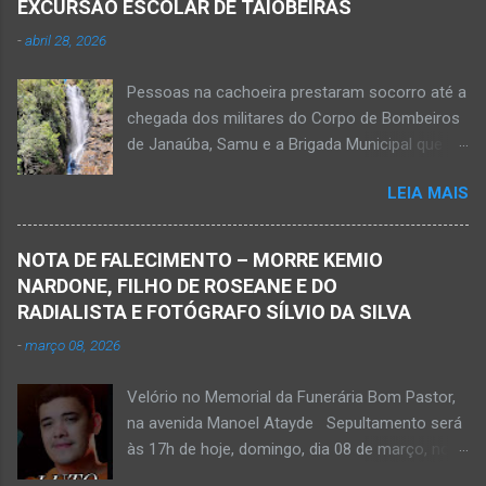
EXCURSÃO ESCOLAR DE TAIOBEIRAS
-
abril 28, 2026
Pessoas na cachoeira prestaram socorro até a
chegada dos militares do Corpo de Bombeiros
de Janaúba, Samu e a Brigada Municipal que
auxiliaram no socorro, mas o jovem não
LEIA MAIS
resistiu e foi a óbito Foto álbum pessoal Kauan
Pereira Alves publicou em sua rede social a
foto em que apreciava a Cachoeira Maria Rosa,
NOTA DE FALECIMENTO – MORRE KEMIO
em Mato Verde, pouco tempo antes de se
NARDONE, FILHO DE ROSEANE E DO
afogar e depois vir a óbito nesta terça-feira, dia
RADIALISTA E FOTÓGRAFO SÍLVIO DA SILVA
28 de abril de 2026. Foto álbum pessoal Kauan
-
março 08, 2026
Pereira Alves. Fotos CB Populares, Corpo de
Bombeiros Militar, Samu e Brigada Municipal
Velório no Memorial da Funerária Bom Pastor,
socorrem estudante que se afogou em
na avenida Manoel Atayde Sepultamento será
cachoeira em Mato Verde nesta terça-feira, dia
às 17h de hoje, domingo, dia 08 de março, no
28 de abril de 2026. Adolescente não resistiu e
cemitério Campo da Paz, na margem esquerda
foi a óbito. MATO VERDE (por Oliveira Júnior)