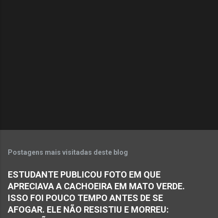
m
e
n
t
á
r
i
o
s
Postagens mais visitadas deste blog
ESTUDANTE PUBLICOU FOTO EM QUE
APRECIAVA A CACHOEIRA EM MATO VERDE.
ISSO FOI POUCO TEMPO ANTES DE SE
AFOGAR. ELE NÃO RESISTIU E MORREU: