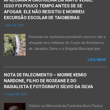
Janaúba seguiram para o local. Uma mulher
ISSO FOI POUCO TEMPO ANTES DE SE
morreu e a outra vítima ficou gravemente
AFOGAR. ELE NÃO RESISTIU E MORREU:
ferida e foi levada pelos socorristas do Samu
EXCURSÃO ESCOLAR DE TAIOBEIRAS
para o hospital na cidade de Monte Azul. Essa
-
abril 28, 2026
vítima apresenta traumatismo cranioencefálico
grave e poderá ser transportada em aeronave
Pessoas na cachoeira prestaram socorro até a
do Suporte Aéreo Avançado de Vida (SAAV)
chegada dos militares do Corpo de Bombeiros
para unidade hospi...
de Janaúba, Samu e a Brigada Municipal que
auxiliaram no socorro, mas o jovem não
LEIA MAIS
resistiu e foi a óbito Foto álbum pessoal Kauan
Pereira Alves publicou em sua rede social a
foto em que apreciava a Cachoeira Maria Rosa,
NOTA DE FALECIMENTO – MORRE KEMIO
em Mato Verde, pouco tempo antes de se
NARDONE, FILHO DE ROSEANE E DO
afogar e depois vir a óbito nesta terça-feira, dia
RADIALISTA E FOTÓGRAFO SÍLVIO DA SILVA
28 de abril de 2026. Foto álbum pessoal Kauan
-
março 08, 2026
Pereira Alves. Fotos CB Populares, Corpo de
Bombeiros Militar, Samu e Brigada Municipal
Velório no Memorial da Funerária Bom Pastor,
socorrem estudante que se afogou em