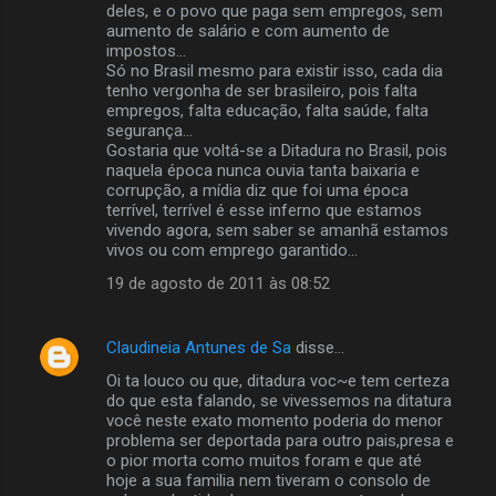
o
deles, e o povo que paga sem empregos, sem
m
aumento de salário e com aumento de
impostos...
e
Só no Brasil mesmo para existir isso, cada dia
tenho vergonha de ser brasileiro, pois falta
n
empregos, falta educação, falta saúde, falta
t
segurança...
Gostaria que voltá-se a Ditadura no Brasil, pois
á
naquela época nunca ouvia tanta baixaria e
r
corrupção, a mídia diz que foi uma época
terrível, terrível é esse inferno que estamos
i
vivendo agora, sem saber se amanhã estamos
o
vivos ou com emprego garantido...
s
19 de agosto de 2011 às 08:52
Claudineia Antunes de Sa
disse…
Oi ta louco ou que, ditadura voc~e tem certeza
do que esta falando, se vivessemos na ditatura
você neste exato momento poderia do menor
problema ser deportada para outro pais,presa e
o pior morta como muitos foram e que até
hoje a sua familia nem tiveram o consolo de