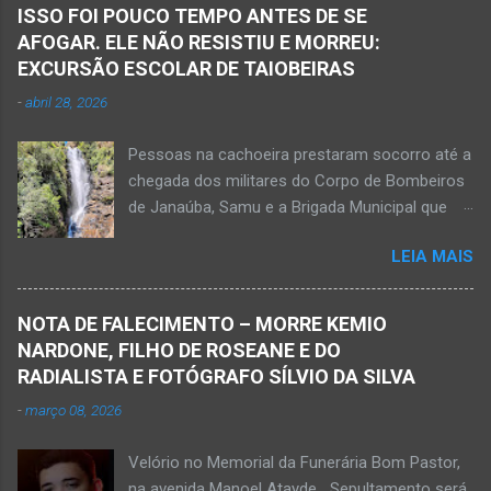
Janaúba seguiram para o local. Uma mulher
ISSO FOI POUCO TEMPO ANTES DE SE
morreu e a outra vítima ficou gravemente
AFOGAR. ELE NÃO RESISTIU E MORREU:
ferida e foi levada pelos socorristas do Samu
EXCURSÃO ESCOLAR DE TAIOBEIRAS
para o hospital na cidade de Monte Azul. Essa
-
abril 28, 2026
vítima apresenta traumatismo cranioencefálico
grave e poderá ser transportada em aeronave
Pessoas na cachoeira prestaram socorro até a
do Suporte Aéreo Avançado de Vida (SAAV)
chegada dos militares do Corpo de Bombeiros
para unidade hospi...
de Janaúba, Samu e a Brigada Municipal que
auxiliaram no socorro, mas o jovem não
LEIA MAIS
resistiu e foi a óbito Foto álbum pessoal Kauan
Pereira Alves publicou em sua rede social a
foto em que apreciava a Cachoeira Maria Rosa,
NOTA DE FALECIMENTO – MORRE KEMIO
em Mato Verde, pouco tempo antes de se
NARDONE, FILHO DE ROSEANE E DO
afogar e depois vir a óbito nesta terça-feira, dia
RADIALISTA E FOTÓGRAFO SÍLVIO DA SILVA
28 de abril de 2026. Foto álbum pessoal Kauan
-
março 08, 2026
Pereira Alves. Fotos CB Populares, Corpo de
Bombeiros Militar, Samu e Brigada Municipal
Velório no Memorial da Funerária Bom Pastor,
socorrem estudante que se afogou em
na avenida Manoel Atayde Sepultamento será