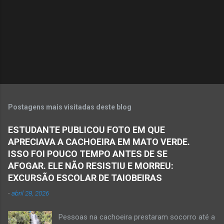
á
r
i
o
s
Postagens mais visitadas deste blog
ESTUDANTE PUBLICOU FOTO EM QUE
APRECIAVA A CACHOEIRA EM MATO VERDE.
ISSO FOI POUCO TEMPO ANTES DE SE
AFOGAR. ELE NÃO RESISTIU E MORREU:
EXCURSÃO ESCOLAR DE TAIOBEIRAS
-
abril 28, 2026
Pessoas na cachoeira prestaram socorro até a