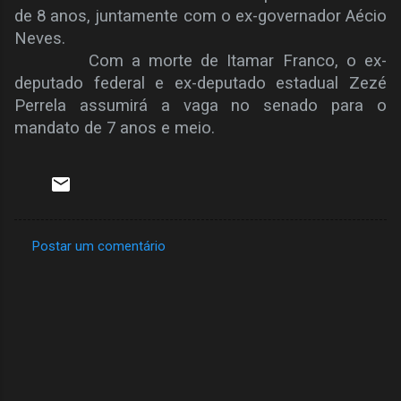
de 8 anos, juntamente com o ex-governador Aécio
Neves.
Com a morte de Itamar Franco, o ex-
deputado federal e ex-deputado estadual Zezé
Perrela assumirá a vaga no senado para o
mandato de 7 anos e meio.
Postar um comentário
C
o
m
e
n
t