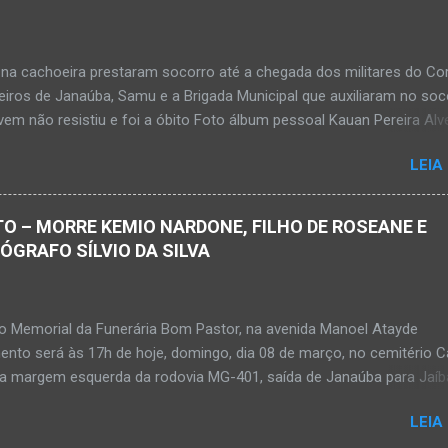
na cachoeira prestaram socorro até a chegada dos militares do Co
iros de Janaúba, Samu e a Brigada Municipal que auxiliaram no soc
em não resistiu e foi a óbito Foto álbum pessoal Kauan Pereira Alv
 em sua rede social a foto em que apreciava a Cachoeira Maria Ros
LEIA
de, pouco tempo antes de se afogar e depois vir a óbito nesta terç
a 28 de abril de 2026. Foto álbum pessoal Kauan Pereira Alves. Fot
s, Corpo de Bombeiros Militar, Samu e Brigada Municipal socorrem
O – MORRE KEMIO NARDONE, FILHO DE ROSEANE E
e que se afogou em cachoeira em Mato Verde nesta terça-feira, dia
TÓGRAFO SÍLVIO DA SILVA
de 2026. Adolescente não resistiu e foi a óbito. MATO VERDE (por Ol
– O que seria um dia de lazer, de conhecimento e de interação acab
 para um grupo de estudantes do município de Taiobeiras, no Norte 
no Memorial da Funerária Bom Pastor, na avenida Manoel Atayde
m adolescente de 16 anos morreu após se afogar na Cachoeira de 
ento será às 17h de hoje, domingo, dia 08 de março, no cemitério
alizada na zona rural de Ma...
na margem esquerda da rodovia MG-401, saída de Janaúba para Jaíb
rdone Kemio Nardone JANAÚBA – Foi com tristeza que recebi na n
LEIA
bado, dia 7 de março, a informação da partida eterna do jovem Kem