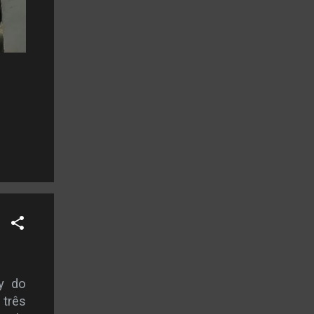
y do
 três