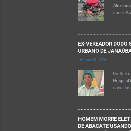
Alexandr
social A
nesta sex
Augusto F
prefeitos
rede soc
EX-VEREADOR DODÔ S
Minas, ne
URBANO DE JANAÚB
Júnior) –
-
março 26, 2026
trecho en
Minas. H
Dodô é se
Monte Az
Hospital 
estava co
candidat
entre os
servidor 
um grave 
numa mot
HOMEM MORRE ELET
urbano de
DE ABACATE USANDO
acordo c