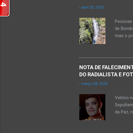
r
-
abril 28, 2026
i
o
Pessoas 
s
de Bombe
mas o jov
publicou
Mato Ver
feira, di
Populare
NOTA DE FALECIMENT
estudant
DO RADIALISTA E FO
de abril 
-
março 08, 2026
Júnior) 
tragédia
Velório 
Minas. U
Sepultam
Rosa, loc
da Paz, 
Kemio Na
desse sá