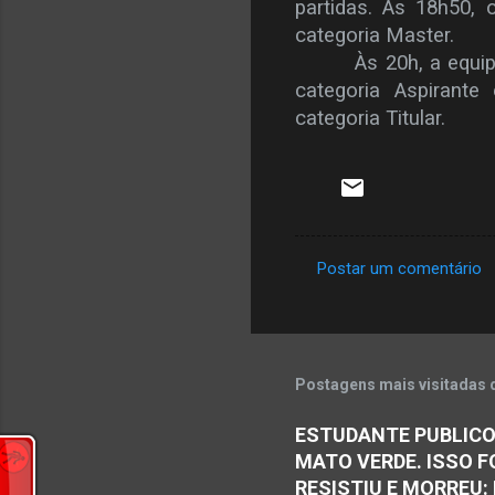
partidas. Às 18h50, 
categoria Master.
Às 20h, a equi
categoria Aspirante
categoria Titular.
Postar um comentário
C
o
m
e
Postagens mais visitadas 
n
ESTUDANTE PUBLICO
t
MATO VERDE. ISSO F
á
RESISTIU E MORREU: