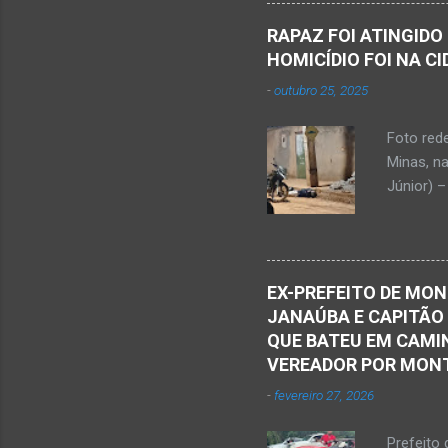
Nardone 
Sílvio da
RAPAZ FOI ATINGIDO
completa
HOMICÍDIO FOI NA C
presencia
-
outubro 25, 2025
iniciou a
vida...u
Foto red
desde qu
Minas, n
Que o Nos
Júnior) –
atingido
Caldas, b
Serra Ger
Polícia M
EX-PREFEITO DE MON
Janaúba.
JANAÚBA E CAPITÃO
no chão. 
QUE BATEU EM CAMIN
vítima. H
VEREADOR POR MON
militare
-
fevereiro 27, 2026
efetuou o
elaboraçã
Prefeito 