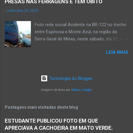
PRESAS NAS FERRAGENS E TEM ÓBITO
trecho entre Matias Cardoso e Jaíba. Uma
-
setembro 20, 2025
camionete saiu da pista e bateu numa árvore.
Policiais militares estiveram no local apurando
Foto rede social Acidente na BR-122 no trecho
as informações acerca desse acidente. A 3ª
entre Espinosa e Monte Azul, na região da
Delegacia Regional da Polícia Civil de Janaúba
Serra Geral de Minas, neste sábado, dia 20 de
designou um perito para realizar os serviços de
setembro de 2025. MONTE AZUL (por Oliveira
perícia os quais serão anexados ao Inquérito
LEIA MAIS
Júnior) – O sábado, dia 20 de setembro, inicia
Policial. De acordo com informações da polícia,
com acidente grave na BR-122, região de
o veículo transitava no sentido Matias Cardoso
Janaúba, no Norte de Minas. O site do jornalista
para Jaíba. O acidente foi em trecho distante
Oliveira Júnior obteve a informação de que
em torno de dez quilômetros da cidade de
Tecnologia do Blogger
houve a batida entre dois veículos em trecho
Matias Cardoso, na região da Serra Geral, no
da rodovia entre os municípios de Monte Azul e
Imagens de tema por
Radius Images
Norte de Minas. Ainda segundo a polícia, o
Espinosa, na região da Serra Geral de Minas.
veículo transportava pessoas...
Em consequência desse acidente, as vítimas
Postagens mais visitadas deste blog
ficaram presas nas ferragens. Equipes do
Samu, da Polícia Militar, Polícia Civil e do 6º
ESTUDANTE PUBLICOU FOTO EM QUE
Pelotão do Corpo de Bombeiros Militar de
APRECIAVA A CACHOEIRA EM MATO VERDE.
Janaúba seguiram para o local. Uma mulher