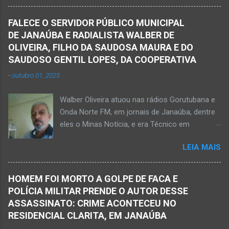
PORTEIRINHA (por Oliveira Júnior) – Fim trágico
caminhão que transitava pela BR-122. Com o
para um homem de 39 anos na tentativa de
impacto da batida, o ex-vereador ficou
FALECE O SERVIDOR PÚBLICO MUNICIPAL
recolher frutos na árvore de abacate. Gilliard
gravemente com fratura na perna esquerda.
DE JANAÚBA E RADIALISTA WALBER DE
Ferreira da Silva utilizou uma foice com cabo
Avelin...
OLIVEIRA, FILHO DA SAUDOSA MAURA E DO
metálico e, num descuido, atingiu a ferramenta
SAUDOSO GENTIL LOPES, DA COOPERATIVA
na rede elétrica de média tensão que
-
outubro 01, 2025
ocasionou a descarga elétrica provocando
queimaduras no corpo da vítima. Esse fato foi
Walber Oliveira atuou nas rádios Gorutubana e
na tarde de hoje, quinta-feira, dia 30 de abril, na
Onda Norte FM, em jornais de Janaúba, dentre
zona rural de Nova Porteirinha, situado na
eles o Minas Notícia, e era Técnico em
região da Serra Geral, no Norte de Minas. Após
Agropecuária Walber é irmão de Gentil Júnior
o trabalho numa área de produção de banana,
LEIA MAIS
do Banco do Brasil, de Lú Dornelas, Valquíria,
no assentamento Dom Mauro, o homem
Marcos, Luciene, Flávio, Luciana e de Vagner
decidiu retirar abacate para levar para a sua
(faleceu em 2 de abril de 2025) Na manhã de
casa. Gilliard subiu na árvore e com o auxílio de
HOMEM FOI MORTO A GOLPE DE FACA E
hoje, Walber publicou mensagem positiva e
uma face arrancava os frutos. Ao manusear a
POLÍCIA MILITAR PRENDE O AUTOR DESSE
saudando o novo mês Velório no Memorial da
ferramenta para colher outros frutos houve o
ASSASSINATO: CRIME ACONTECEU NO
Funerária Pax Carvalho, em Janaúba
descuido e a f...
RESIDENCIAL CLARITA, EM JANAÚBA
Sepultamento no cemitério Campos da Paz, na