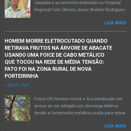
Janaúba e se encontra internado no Hospital
27 de fevereiro de 2026. JANAÚBA (por
Regional Foto Oliveira Júnior Avelino Rodrigues
Oliveira Júnior) – Fim de tarde trágico nesta
Filho, o Dodô, então candidato a prefeito, em
sexta-feira, dia 27 de fevereiro, na BR-122, no
LEIA MAIS
1º de setembro de 2016, e momento antes do
trecho entre Janaúba e Capitão Enéas, na
debate entre os candidatos a prefeito de
região da Serra Geral, no Norte de Minas.
Janaúba. JANAÚBA (por Oliveira Júnior) – O
Houve a batida entre um caminhão e um
HOMEM MORRE ELETROCUTADO QUANDO
servidor público municipal e ex-vereador
automóvel. O ex-prefeito de Monte Azul,
RETIRAVA FRUTOS NA ÁRVORE DE ABACATE
Avelino Rodrigues Filho, o Dodô, sofreu um
Alexandre Augusto Fernandes de Oliveira,
USANDO UMA FOICE DE CABO METÁLICO
grave acidente no final da tarde desta quinta-
morreu nesse acidente. Ele estava com 65
QUE TOCOU NA REDE DE MÉDIA TENSÃO:
feira, dia 26 de março. Ele estava numa
anos de idade e viaj...
FATO FOI NA ZONA RURAL DE NOVA
motocicleta e fazia manobra para acessar a
PORTEIRINHA
rodovia BR-122, no perímetro urbano desta
-
abril 30, 2026
cidade situada na região da Serra Geral, no
Norte de Minas. De acordo com informações
Fotos CB Homem morre e fica pendurado em
do Samu, Corpo de Bombeiros e da Polícia
árvore ao ser atingido por descarga elétrica
Militar, o acidente foi em frente a um
devido a ferramenta metálica usada para retirar
condomínio no trecho entre o trevo de acesso
abacate ter acertada a rede de energia nesta
à estrada do balneário e o trevo do DER-MG.
LEIA MAIS
quinta-feira, dia 30 de abril de 2026. NOVA
Houve a batida entre a motocicleta um