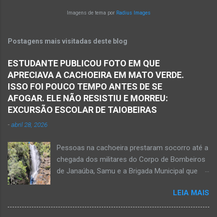
Matias Cardoso, na região da Serra Geral, no
natureza nos proporciona. Isso é aqui em
Imagens de tema por
Radius Images
Norte de Minas. Ainda segundo a polícia, o
Janaúba, mais precisamente na avenida
veículo transportava pessoas...
Osvaldo Cruz esquina com a rua Aurora, no
Postagens mais visitadas deste blog
bairro Gameleira, na região da Serra Geral, no
Norte de Minas. Moradores proporcionam uma
ESTUDANTE PUBLICOU FOTO EM QUE
nova visão urbanística na avenida Osvaldo
APRECIAVA A CACHOEIRA EM MATO VERDE.
Cruz, perto da ponte de ferro e do rio Gorutuba.
ISSO FOI POUCO TEMPO ANTES DE SE
Vasos, brinquedos e outros objetos são
AFOGAR. ELE NÃO RESISTIU E MORREU:
usados para receber flores e plantas que
EXCURSÃO ESCOLAR DE TAIOBEIRAS
enfeitam o ambiente. Parabéns aos moradores
-
abril 28, 2026
por essa atitude, pelo gesto de amor à
natureza e por contribuir por uma Janaúba
Pessoas na cachoeira prestaram socorro até a
mais agradável, sustentável, linda e limpa.
chegada dos militares do Corpo de Bombeiros
de Janaúba, Samu e a Brigada Municipal que
auxiliaram no socorro, mas o jovem não
LEIA MAIS
resistiu e foi a óbito Foto álbum pessoal Kauan
Pereira Alves publicou em sua rede social a