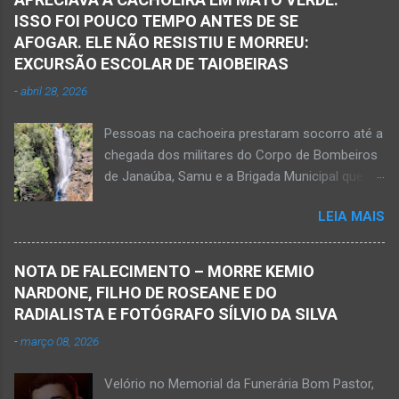
ISSO FOI POUCO TEMPO ANTES DE SE
AFOGAR. ELE NÃO RESISTIU E MORREU:
EXCURSÃO ESCOLAR DE TAIOBEIRAS
-
abril 28, 2026
Pessoas na cachoeira prestaram socorro até a
chegada dos militares do Corpo de Bombeiros
de Janaúba, Samu e a Brigada Municipal que
auxiliaram no socorro, mas o jovem não
LEIA MAIS
resistiu e foi a óbito Foto álbum pessoal Kauan
Pereira Alves publicou em sua rede social a
foto em que apreciava a Cachoeira Maria Rosa,
NOTA DE FALECIMENTO – MORRE KEMIO
em Mato Verde, pouco tempo antes de se
NARDONE, FILHO DE ROSEANE E DO
afogar e depois vir a óbito nesta terça-feira, dia
RADIALISTA E FOTÓGRAFO SÍLVIO DA SILVA
28 de abril de 2026. Foto álbum pessoal Kauan
-
março 08, 2026
Pereira Alves. Fotos CB Populares, Corpo de
Bombeiros Militar, Samu e Brigada Municipal
Velório no Memorial da Funerária Bom Pastor,
socorrem estudante que se afogou em