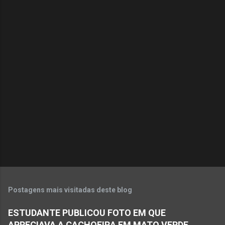
C
o
m
e
n
t
á
r
i
o
s
Postagens mais visitadas deste blog
ESTUDANTE PUBLICOU FOTO EM QUE
APRECIAVA A CACHOEIRA EM MATO VERDE.