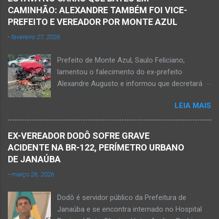
pelo 51º Batalhão da Polícia Militar de Janaúba
ao colega Sílvio da Silva, à amiga Rose e a...
CAMINHÃO: ALEXANDRE TAMBÉM FOI VICE-
quanto pela 3ª Delegacia Regional da Polícia
PREFEITO E VEREADOR POR MONTE AZUL
Civil de Janaúba. Henrique Pereira Gomes, de
-
fevereiro 27, 2026
27 anos de idade, foi encontrado estendido no
chão. Ele teria sido alvo de disparos fatais. Um
Prefeito de Monte Azul, Saulo Feliciano,
dos tiros acertou o tórax da vítima. Henrique
lamentou o falecimento do ex-prefeito
não resistiu e foi a óbito no local desse crime
Alexandre Augusto e informou que decretará
violento. Policiais militares estiveram apurando
luto oficial no município Foto rede social
informações com o intuito em identificar quem
LEIA MAIS
Acidente na BR-122, entre Janaúba e Capitão
efetuou os disparos. Perito da Polícia Civil
Enéas, no Norte de Minas, nesta sexta-feira, dia
também foi ao local objetivando a elaboração
27 de fevereiro de 2026. Foto Oliveira Júnior
do laudo pericial a ser aprese...
EX-VEREADOR DODÔ SOFRE GRAVE
Alexandre Augusto Fernandes de Oliveira, então
ACIDENTE NA BR-122, PERÍMETRO URBANO
prefeito de Monte Azul, durante reunião de
DE JANAÚBA
prefeitos realizados em Nova Porteirinha no dia
-
março 26, 2026
11 de fevereiro de 2017. Foto rede social
Acidente na BR-122, entre Janaúba e Capitão
Dodô é servidor público da Prefeitura de
Enéas, no Norte de Minas, nesta sexta-feira, dia
Janaúba e se encontra internado no Hospital
27 de fevereiro de 2026. JANAÚBA (por