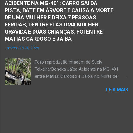
situada na região da Serra Geral, no Norte de
por essa atitude, pelo gesto de amor à
ACIDENTE NA MG-401: CARRO SAI DA
Minas. De acordo com informações da Polícia
natureza e por contribuir por uma Janaúba
PISTA, BATE EM ÁRVORE E CAUSA A MORTE
Militar, houve a discussão entre dois homens,
mais agradável, sustentável, linda e limpa.
DE UMA MULHER E DEIXA 7 PESSOAS
um de 24 anos e outro de 61 anos, num bar. O
FERIDAS, DENTRE ELAS UMA MULHER
sexagenário saiu e momento depois retornou
GRÁVIDA E DUAS CRIANÇAS; FOI ENTRE
ao bar portando uma faca. Ao aproximar do
MATIAS CARDOSO E JAÍBA
rapaz, o homem sacou uma faca. O mais novo
-
dezembro 24, 2025
foi se defender e conseguiu desarmar o
desafeto. Já de posse da faca, o rapaz
Foto reprodução imagem de Suely
desferiu golpes fatais na vítima. Antônio Simas
Teixeira/Boneka Jaíba Acidente na MG-401
de Oliveira, de 61 anos, morreu no local.
entre Matias Cardoso e Jaíba, no Norte de
Equipes da Polícia Militar, da perícia da Polícia
Minas, nesta quarta-feira, dia 24 de dezembro
Civil e do Samu compareceram ao local. Houve
LEIA MAIS
de 2025. JAÍBA (por Oliveira Júnior) – Grave
a constatação de quatro perfurações na região
acidente na rodovia Prefeito Osvaldo Bandeira,
torácica, além de ferimentos na face e sinais
a MG-401, na manhã desta quarta-feira, dia 24
de trauma na vítima. O autor desse
de dezembro. Uma mulher morreu e sete
assassinato foi preso pela Políci...
pessoas ficaram feridas nesse acidente no
trecho entre Matias Cardoso e Jaíba. Uma