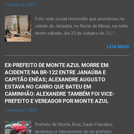
Cachoeira de Maria Rosa, localizada na zona
-
outubro 25, 2025
Roseane Soares Souza (Rose) e Sílvio da Silva
rural de Ma...
(colega de rádio e comunicação). Aos 30 anos
Foto rede social Homicídio que aconteceu na
de idade completados em 10 de agosto de
cidade de Janaúba, no Norte de Minas, na noite
2025, Kemio decidiu por finalizar a sua missão
deste sábado, dia 25 de outubro de 2025.
presencial entre nós. Ele não retornou para
JANAÚBA (por Oliveira Júnior) – Um rapaz foi
casa em tempo hábil e a partir daí iniciou a
LEIA MAIS
morto na noite deste sábado, dia 25 de
procura por ele. O reencontro foi de maneira
outubro, ao ser atingido por disparos de arma
triste...já estava sem sinal de vida...uma decisão
momento em que transitava pela rua Salviana
dele. Lamentável! Jovem com futuro
EX-PREFEITO DE MONTE AZUL MORRE EM
Caldas, bairro Boa Vista, região Norte da cidade
promissor. Conheci ele desde quando nasceu.
ACIDENTE NA BR-122 ENTRE JANAÚBA E
de Janaúba, situada na região da Serra Geral,
Que o Nosso Senhor acolhe o Kemio nessa
CAPITÃO ENÉAS; ALEXANDRE AUGUSTO
no Norte de Minas. O caso foi registrado tanto
partida eterna. Que o Nosso Senhor dê forças
ESTAVA NO CARRO QUE BATEU EM
pelo 51º Batalhão da Polícia Militar de Janaúba
ao colega Sílvio da Silva, à amiga Rose e a...
CAMINHÃO: ALEXANDRE TAMBÉM FOI VICE-
quanto pela 3ª Delegacia Regional da Polícia
PREFEITO E VEREADOR POR MONTE AZUL
Civil de Janaúba. Henrique Pereira Gomes, de
-
fevereiro 27, 2026
27 anos de idade, foi encontrado estendido no
chão. Ele teria sido alvo de disparos fatais. Um
Prefeito de Monte Azul, Saulo Feliciano,
dos tiros acertou o tórax da vítima. Henrique
lamentou o falecimento do ex-prefeito
não resistiu e foi a óbito no local desse crime