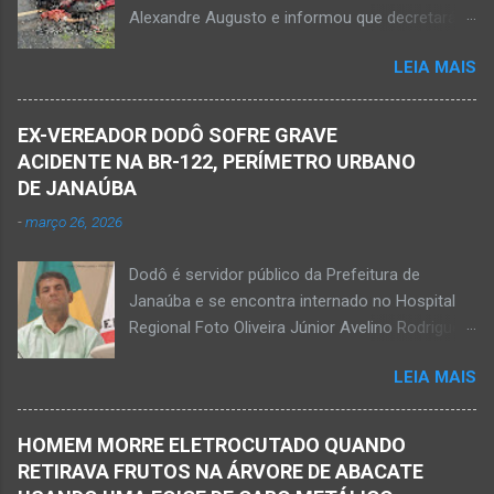
Alexandre Augusto e informou que decretará
violento. Policiais militares estiveram apurando
luto oficial no município Foto rede social
informações com o intuito em identificar quem
LEIA MAIS
Acidente na BR-122, entre Janaúba e Capitão
efetuou os disparos. Perito da Polícia Civil
Enéas, no Norte de Minas, nesta sexta-feira, dia
também foi ao local objetivando a elaboração
27 de fevereiro de 2026. Foto Oliveira Júnior
do laudo pericial a ser aprese...
EX-VEREADOR DODÔ SOFRE GRAVE
Alexandre Augusto Fernandes de Oliveira, então
ACIDENTE NA BR-122, PERÍMETRO URBANO
prefeito de Monte Azul, durante reunião de
DE JANAÚBA
prefeitos realizados em Nova Porteirinha no dia
-
março 26, 2026
11 de fevereiro de 2017. Foto rede social
Acidente na BR-122, entre Janaúba e Capitão
Dodô é servidor público da Prefeitura de
Enéas, no Norte de Minas, nesta sexta-feira, dia
Janaúba e se encontra internado no Hospital
27 de fevereiro de 2026. JANAÚBA (por
Regional Foto Oliveira Júnior Avelino Rodrigues
Oliveira Júnior) – Fim de tarde trágico nesta
Filho, o Dodô, então candidato a prefeito, em
sexta-feira, dia 27 de fevereiro, na BR-122, no
LEIA MAIS
1º de setembro de 2016, e momento antes do
trecho entre Janaúba e Capitão Enéas, na
debate entre os candidatos a prefeito de
região da Serra Geral, no Norte de Minas.
Janaúba. JANAÚBA (por Oliveira Júnior) – O
Houve a batida entre um caminhão e um
HOMEM MORRE ELETROCUTADO QUANDO
servidor público municipal e ex-vereador
automóvel. O ex-prefeito de Monte Azul,
RETIRAVA FRUTOS NA ÁRVORE DE ABACATE
Avelino Rodrigues Filho, o Dodô, sofreu um
Alexandre Augusto Fernandes de Oliveira,