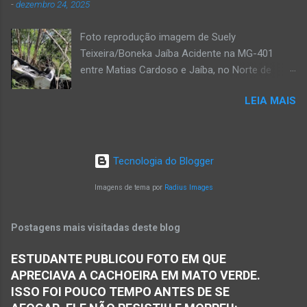
-
dezembro 24, 2025
foi se defender e conseguiu desarmar o
desafeto. Já de posse da faca, o rapaz
Foto reprodução imagem de Suely
desferiu golpes fatais na vítima. Antônio Simas
Teixeira/Boneka Jaíba Acidente na MG-401
de Oliveira, de 61 anos, morreu no local.
entre Matias Cardoso e Jaíba, no Norte de
Equipes da Polícia Militar, da perícia da Polícia
Minas, nesta quarta-feira, dia 24 de dezembro
Civil e do Samu compareceram ao local. Houve
LEIA MAIS
de 2025. JAÍBA (por Oliveira Júnior) – Grave
a constatação de quatro perfurações na região
acidente na rodovia Prefeito Osvaldo Bandeira,
torácica, além de ferimentos na face e sinais
a MG-401, na manhã desta quarta-feira, dia 24
de trauma na vítima. O autor desse
de dezembro. Uma mulher morreu e sete
assassinato foi preso pela Políci...
Tecnologia do Blogger
pessoas ficaram feridas nesse acidente no
trecho entre Matias Cardoso e Jaíba. Uma
Imagens de tema por
Radius Images
camionete saiu da pista e bateu numa árvore.
Policiais militares estiveram no local apurando
Postagens mais visitadas deste blog
as informações acerca desse acidente. A 3ª
Delegacia Regional da Polícia Civil de Janaúba
ESTUDANTE PUBLICOU FOTO EM QUE
designou um perito para realizar os serviços de
APRECIAVA A CACHOEIRA EM MATO VERDE.
perícia os quais serão anexados ao Inquérito
ISSO FOI POUCO TEMPO ANTES DE SE
Policial. De acordo com informações da polícia,