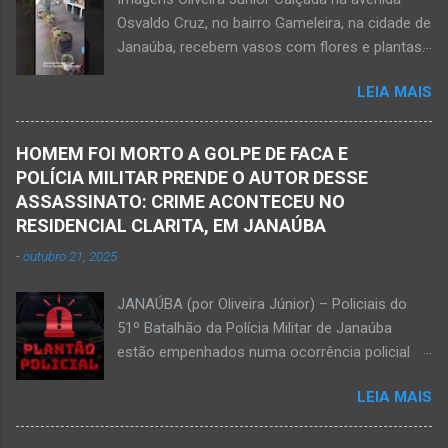
feira, dia 2, às 16h; Fotos álbum pessoal
Osvaldo Cruz, no bairro Gameleira, na cidade de
Walber Geraldo de Oliveira. JANAÚBA (por
Janaúba, recebem vasos com flores e plantas.
Oliveira Júnior) – O mês de outubro inicia com
JANAÚBA (por Oliveira Júnior) – Inspiração,
uma informação triste para os meios de
LEIA MAIS
leveza e amor à natureza! Flores e plantas na
comunicação e o poder público de Janaúba.
calçada, em Janaúba. Isso proporciona um
Walber Geraldo de Oliveira faleceu na tarde
agradável ambiente. Uma atitude que transmite
desta quarta-feira, dia 1º de outubro. Ele estava
HOMEM FOI MORTO A GOLPE DE FACA E
energia para quem entra e sai de casa. E tem o
com 59 anos a poucos dias de completar o
POLÍCIA MILITAR PRENDE O AUTOR DESSE
lugar para a boa prosa e apreciar o que a
60º aniversário. Walber nasceu em Montes
ASSASSINATO: CRIME ACONTECEU NO
natureza nos proporciona. Isso é aqui em
Claros em 19 de outubro de 1965, mas morou
RESIDENCIAL CLARITA, EM JANAÚBA
Janaúba, mais precisamente na avenida
e trab...
-
outubro 21, 2025
Osvaldo Cruz esquina com a rua Aurora, no
bairro Gameleira, na região da Serra Geral, no
JANAÚBA (por Oliveira Júnior) – Policiais do
Norte de Minas. Moradores proporcionam uma
51º Batalhão da Polícia Militar de Janaúba
nova visão urbanística na avenida Osvaldo
estão empenhados numa ocorrência policial
Cruz, perto da ponte de ferro e do rio Gorutuba.
que resultou em morte. Esse crime violento foi
Vasos, brinquedos e outros objetos são
LEIA MAIS
na rua Jasmim, no residencial Clarita, ao lado
usados para receber flores e plantas que
do bairro São Lucas, em Janaúba, cidade
enfeitam o ambiente. Parabéns aos moradores