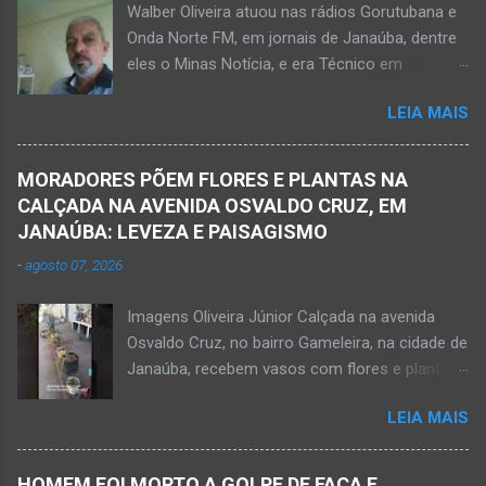
Walber Oliveira atuou nas rádios Gorutubana e
na tarde de hoje, quinta-feira, dia 30 de abril, na
Onda Norte FM, em jornais de Janaúba, dentre
zona rural de Nova Porteirinha, situado na
eles o Minas Notícia, e era Técnico em
região da Serra Geral, no Norte de Minas. Após
Agropecuária Walber é irmão de Gentil Júnior
o trabalho numa área de produção de banana,
LEIA MAIS
do Banco do Brasil, de Lú Dornelas, Valquíria,
no assentamento Dom Mauro, o homem
Marcos, Luciene, Flávio, Luciana e de Vagner
decidiu retirar abacate para levar para a sua
(faleceu em 2 de abril de 2025) Na manhã de
casa. Gilliard subiu na árvore e com o auxílio de
MORADORES PÕEM FLORES E PLANTAS NA
hoje, Walber publicou mensagem positiva e
uma face arrancava os frutos. Ao manusear a
CALÇADA NA AVENIDA OSVALDO CRUZ, EM
saudando o novo mês Velório no Memorial da
ferramenta para colher outros frutos houve o
JANAÚBA: LEVEZA E PAISAGISMO
Funerária Pax Carvalho, em Janaúba
descuido e a f...
-
agosto 07, 2026
Sepultamento no cemitério Campos da Paz, na
margem da MG-401, em Janaúba, nesta quinta-
Imagens Oliveira Júnior Calçada na avenida
feira, dia 2, às 16h; Fotos álbum pessoal
Osvaldo Cruz, no bairro Gameleira, na cidade de
Walber Geraldo de Oliveira. JANAÚBA (por
Janaúba, recebem vasos com flores e plantas.
Oliveira Júnior) – O mês de outubro inicia com
JANAÚBA (por Oliveira Júnior) – Inspiração,
uma informação triste para os meios de
LEIA MAIS
leveza e amor à natureza! Flores e plantas na
comunicação e o poder público de Janaúba.
calçada, em Janaúba. Isso proporciona um
Walber Geraldo de Oliveira faleceu na tarde
agradável ambiente. Uma atitude que transmite
desta quarta-feira, dia 1º de outubro. Ele estava
HOMEM FOI MORTO A GOLPE DE FACA E