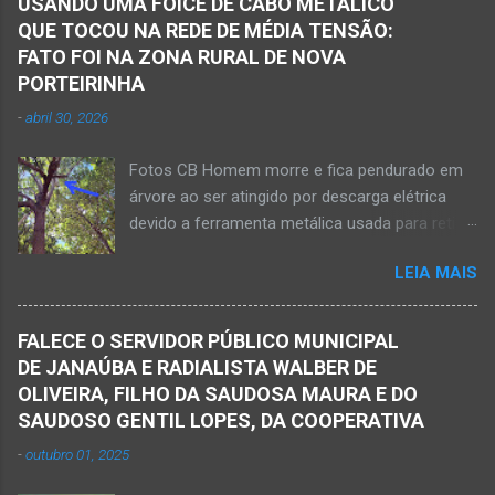
USANDO UMA FOICE DE CABO METÁLICO
grave acidente no final da tarde desta quinta-
morreu nesse acidente. Ele estava com 65
QUE TOCOU NA REDE DE MÉDIA TENSÃO:
feira, dia 26 de março. Ele estava numa
anos de idade e viaj...
FATO FOI NA ZONA RURAL DE NOVA
motocicleta e fazia manobra para acessar a
PORTEIRINHA
rodovia BR-122, no perímetro urbano desta
-
abril 30, 2026
cidade situada na região da Serra Geral, no
Norte de Minas. De acordo com informações
Fotos CB Homem morre e fica pendurado em
do Samu, Corpo de Bombeiros e da Polícia
árvore ao ser atingido por descarga elétrica
Militar, o acidente foi em frente a um
devido a ferramenta metálica usada para retirar
condomínio no trecho entre o trevo de acesso
abacate ter acertada a rede de energia nesta
à estrada do balneário e o trevo do DER-MG.
LEIA MAIS
quinta-feira, dia 30 de abril de 2026. NOVA
Houve a batida entre a motocicleta um
PORTEIRINHA (por Oliveira Júnior) – Fim trágico
caminhão que transitava pela BR-122. Com o
para um homem de 39 anos na tentativa de
impacto da batida, o ex-vereador ficou
FALECE O SERVIDOR PÚBLICO MUNICIPAL
recolher frutos na árvore de abacate. Gilliard
gravemente com fratura na perna esquerda.
DE JANAÚBA E RADIALISTA WALBER DE
Ferreira da Silva utilizou uma foice com cabo
Avelin...
OLIVEIRA, FILHO DA SAUDOSA MAURA E DO
metálico e, num descuido, atingiu a ferramenta
SAUDOSO GENTIL LOPES, DA COOPERATIVA
na rede elétrica de média tensão que
-
outubro 01, 2025
ocasionou a descarga elétrica provocando
queimaduras no corpo da vítima. Esse fato foi