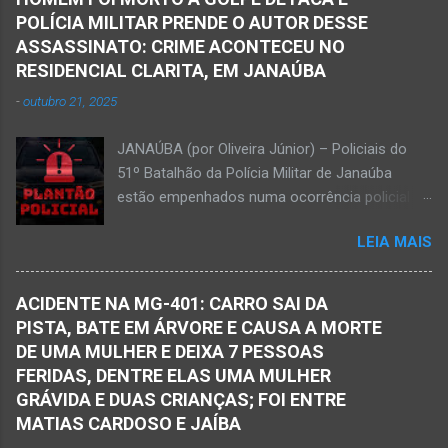
energia para quem entra e sai de casa. E tem o
com 59 anos a poucos dias de completar o
POLÍCIA MILITAR PRENDE O AUTOR DESSE
lugar para a boa prosa e apreciar o que a
60º aniversário. Walber nasceu em Montes
ASSASSINATO: CRIME ACONTECEU NO
natureza nos proporciona. Isso é aqui em
Claros em 19 de outubro de 1965, mas morou
RESIDENCIAL CLARITA, EM JANAÚBA
Janaúba, mais precisamente na avenida
e trab...
-
outubro 21, 2025
Osvaldo Cruz esquina com a rua Aurora, no
bairro Gameleira, na região da Serra Geral, no
JANAÚBA (por Oliveira Júnior) – Policiais do
Norte de Minas. Moradores proporcionam uma
51º Batalhão da Polícia Militar de Janaúba
nova visão urbanística na avenida Osvaldo
estão empenhados numa ocorrência policial
Cruz, perto da ponte de ferro e do rio Gorutuba.
que resultou em morte. Esse crime violento foi
Vasos, brinquedos e outros objetos são
LEIA MAIS
na rua Jasmim, no residencial Clarita, ao lado
usados para receber flores e plantas que
do bairro São Lucas, em Janaúba, cidade
enfeitam o ambiente. Parabéns aos moradores
situada na região da Serra Geral, no Norte de
por essa atitude, pelo gesto de amor à
ACIDENTE NA MG-401: CARRO SAI DA
Minas. De acordo com informações da Polícia
natureza e por contribuir por uma Janaúba
PISTA, BATE EM ÁRVORE E CAUSA A MORTE
Militar, houve a discussão entre dois homens,
mais agradável, sustentável, linda e limpa.
DE UMA MULHER E DEIXA 7 PESSOAS
um de 24 anos e outro de 61 anos, num bar. O
FERIDAS, DENTRE ELAS UMA MULHER
sexagenário saiu e momento depois retornou
GRÁVIDA E DUAS CRIANÇAS; FOI ENTRE
ao bar portando uma faca. Ao aproximar do
MATIAS CARDOSO E JAÍBA
rapaz, o homem sacou uma faca. O mais novo