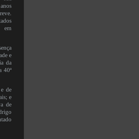
 anos
reve.
tados
o em
sença
ade e
ia da
a 40ª
 e de
is; e
va de
drigo
ntado