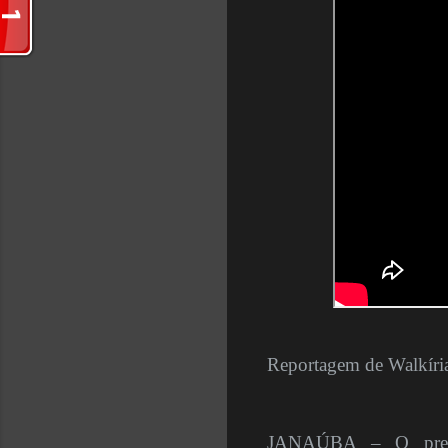
Reportagem de Walkíri
JANAÚBA – O prefei