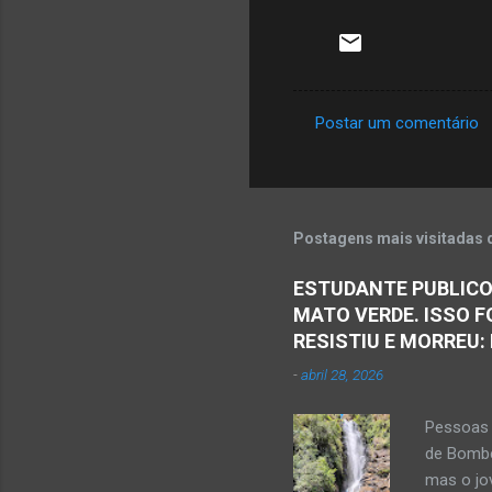
Postar um comentário
C
o
m
e
Postagens mais visitadas 
n
ESTUDANTE PUBLICO
t
MATO VERDE. ISSO F
á
RESISTIU E MORREU:
r
-
abril 28, 2026
i
o
Pessoas 
s
de Bombe
mas o jov