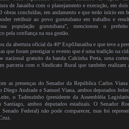
itura de Janaúba com o planejamento e execução, em dois
0 obras concluídas, em andamento e que terão início em b
poder retribuir ao povo gorutubano em trabalho e resul
ossa população gorutubana”, mencionou o prefeit
o pela confiança na sua gestão.
ou da abertura oficial da 40ª ExpôJanaúba e que teve a pre
as que foram prestigiar o evento que é uma tradição na cid
w nacional gratuito da banda Calcinha Preta, uma cortes
em parceria com o Sindicato Rural que também realizam 
om as presenças do Senador da República Carlos Viana
o Diego Andrade e Samuel Viana, ambos deputados federa
eite, o Tadeuzinho (presidente da Assembléia Legislati
en Santiago, ambos deputados estaduais. O Senador Ro
o Senado Federal) não pode comparecer, mas foi represe
 Cruz.