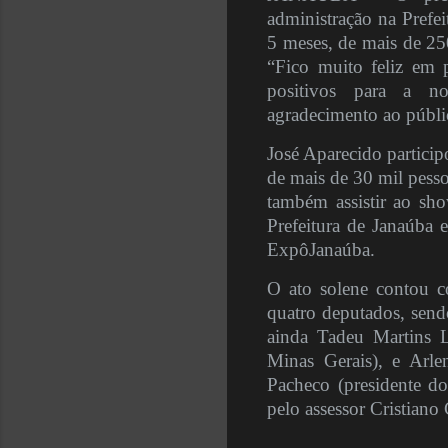
administração na Prefe
5 meses, de mais de 25
“Fico muito feliz em 
positivos para a n
agradecimento ao públic
José Aparecido particip
de mais de 30 mil pesso
também assistir ao sho
Prefeitura de Janaúba 
ExpôJanaúba.
O ato solene contou c
quatro deputados, send
ainda Tadeu Martins L
Minas Gerais), e Arl
Pacheco (presidente d
pelo assessor Cristiano