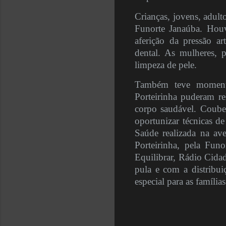
Crianças, jovens, adult
Funorte Janaúba. Houve
aferição da pressão ar
dental. As mulheres, 
limpeza de pele.
Também teve moment
Porteirinha puderam r
corpo saudável. Coube 
oportunizar técnicas d
Saúde realizada na av
Porteirinha, pela Fu
Equilibrar, Rádio Cida
pula e com a distribui
especial para as família