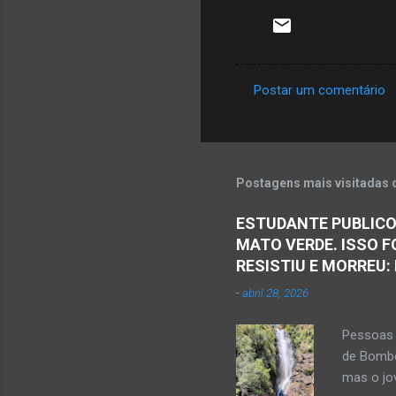
Postar um comentário
C
o
m
e
Postagens mais visitadas 
n
ESTUDANTE PUBLICO
t
MATO VERDE. ISSO F
á
RESISTIU E MORREU:
r
-
abril 28, 2026
i
o
Pessoas 
s
de Bombe
mas o jov