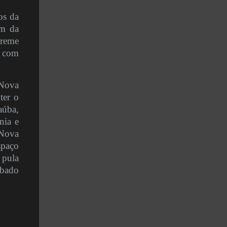
os da
ém da
creme
a com
Nova
ter o
aúba,
nia e
 Nova
spaço
 pula
ábado