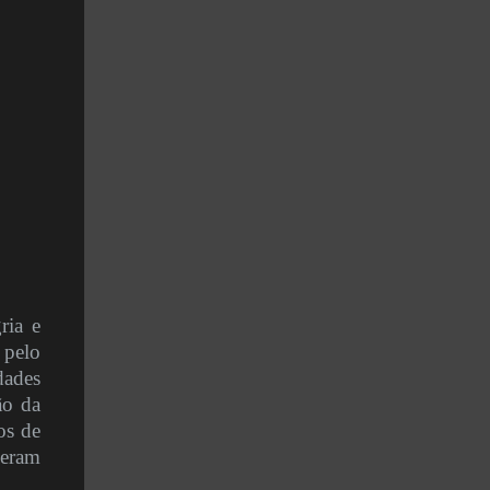
ria e
 pelo
dades
ão da
os de
veram