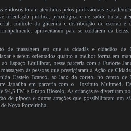
os e idosos foram atendidos pelos profissionais e acadêmic
 orientação jurídica, psicológica e de saúde bucal, al
terial, controle da glicemia e distribuição de escova e 
principalmente, aproveitaram para se cuidarem da belez
o de massagem em que as cidadãs e cidadãos de 
elaxar e serem orientados quanto a melhor forma em man
ao Espaço Equilibrar, nesse parceria com a Funorte Jan
e massagem às pessoas que prestigiaram a Ação de Cidada
enida Castelo Branco, ao lado do coreto, no centro de
norte Janaúba em parceria com o
Instituto Multmed, E
de 94,5 FM e Grupo Biosolo. As crianças se divertiram no
ção de pipoca e outras atrações que possibilitaram um s
s de Nova Porteirinha.