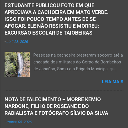
ESTUDANTE PUBLICOU FOTO EM QUE
APRECIAVA A CACHOEIRA EM MATO VERDE.
ISSO FOI POUCO TEMPO ANTES DE SE
AFOGAR. ELE NÃO RESISTIU E MORREU:
EXCURSÃO ESCOLAR DE TAIOBEIRAS
-
abril 28, 2026
Pessoas na cachoeira prestaram socorro até a
chegada dos militares do Corpo de Bombeiros
de Janaúba, Samu e a Brigada Municipal que
auxiliaram no socorro, mas o jovem não
LEIA MAIS
resistiu e foi a óbito Foto álbum pessoal Kauan
Pereira Alves publicou em sua rede social a
foto em que apreciava a Cachoeira Maria Rosa,
NOTA DE FALECIMENTO – MORRE KEMIO
em Mato Verde, pouco tempo antes de se
NARDONE, FILHO DE ROSEANE E DO
afogar e depois vir a óbito nesta terça-feira, dia
RADIALISTA E FOTÓGRAFO SÍLVIO DA SILVA
28 de abril de 2026. Foto álbum pessoal Kauan
-
março 08, 2026
Pereira Alves. Fotos CB Populares, Corpo de