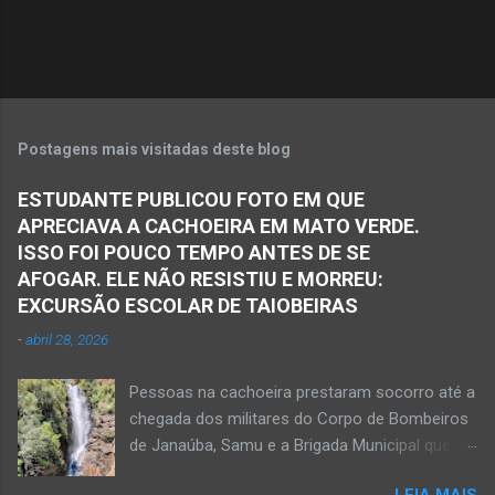
o
s
Postagens mais visitadas deste blog
ESTUDANTE PUBLICOU FOTO EM QUE
APRECIAVA A CACHOEIRA EM MATO VERDE.
ISSO FOI POUCO TEMPO ANTES DE SE
AFOGAR. ELE NÃO RESISTIU E MORREU:
EXCURSÃO ESCOLAR DE TAIOBEIRAS
-
abril 28, 2026
Pessoas na cachoeira prestaram socorro até a
chegada dos militares do Corpo de Bombeiros
de Janaúba, Samu e a Brigada Municipal que
auxiliaram no socorro, mas o jovem não
LEIA MAIS