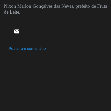
Nixon Marlon Gonçalves das Neves, prefeito de Fruta
de Leite.
Postar um comentário
C
o
m
e
n
t
á
r
i