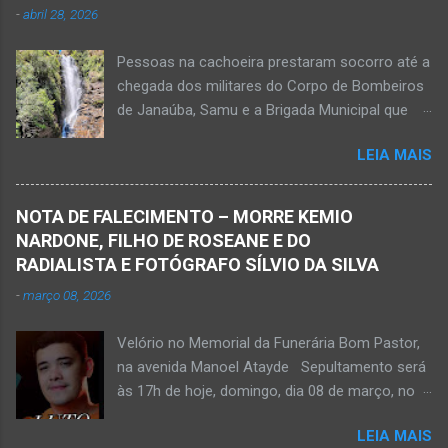
-
abril 28, 2026
vítima apresenta traumatismo cranioencefálico
grave e poderá ser transportada em aeronave
Pessoas na cachoeira prestaram socorro até a
do Suporte Aéreo Avançado de Vida (SAAV)
chegada dos militares do Corpo de Bombeiros
para unidade hospi...
de Janaúba, Samu e a Brigada Municipal que
auxiliaram no socorro, mas o jovem não
LEIA MAIS
resistiu e foi a óbito Foto álbum pessoal Kauan
Pereira Alves publicou em sua rede social a
foto em que apreciava a Cachoeira Maria Rosa,
NOTA DE FALECIMENTO – MORRE KEMIO
em Mato Verde, pouco tempo antes de se
NARDONE, FILHO DE ROSEANE E DO
afogar e depois vir a óbito nesta terça-feira, dia
RADIALISTA E FOTÓGRAFO SÍLVIO DA SILVA
28 de abril de 2026. Foto álbum pessoal Kauan
-
março 08, 2026
Pereira Alves. Fotos CB Populares, Corpo de
Bombeiros Militar, Samu e Brigada Municipal
Velório no Memorial da Funerária Bom Pastor,
socorrem estudante que se afogou em
na avenida Manoel Atayde Sepultamento será
cachoeira em Mato Verde nesta terça-feira, dia
às 17h de hoje, domingo, dia 08 de março, no
28 de abril de 2026. Adolescente não resistiu e
cemitério Campo da Paz, na margem esquerda
foi a óbito. MATO VERDE (por Oliveira Júnior)
LEIA MAIS
da rodovia MG-401, saída de Janaúba para
– O que seria um dia de lazer, de conhecimento