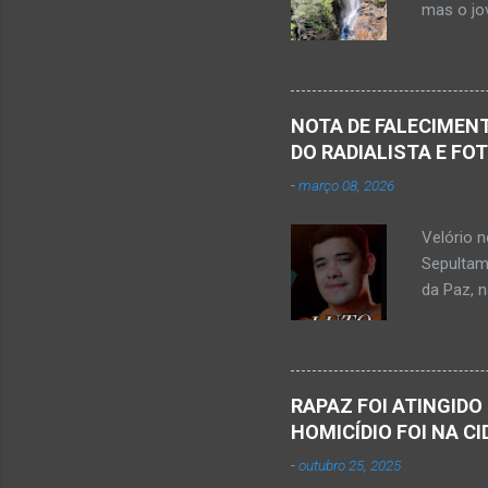
mas o jov
publicou
Mato Ver
feira, di
Populare
NOTA DE FALECIMENT
estudant
DO RADIALISTA E FO
de abril 
-
março 08, 2026
Júnior) 
tragédia
Velório 
Minas. U
Sepultam
Rosa, loc
da Paz, 
Kemio Na
desse sá
Nardone 
Sílvio da
RAPAZ FOI ATINGIDO
completa
HOMICÍDIO FOI NA C
presencia
-
outubro 25, 2025
iniciou a