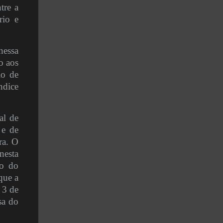
tre a
rio e
nessa
o aos
io de
ndice
al de
 e de
ra. O
nesta
ão do
que a
 3 de
sa do