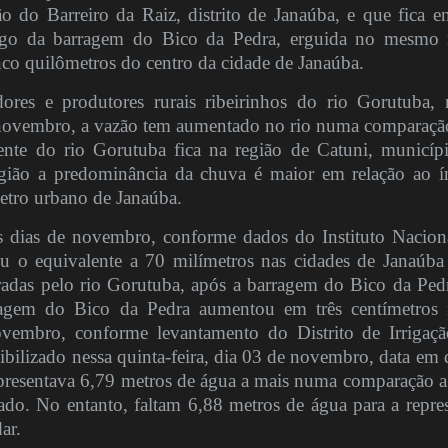
o do Barreiro da Raiz, distrito de Janaúba, e que fica en
lago da barragem do Bico da Pedra, erguida no mesmo 
nco quilômetros do centro da cidade de Janaúba.
es e produtores rurais ribeirinhos do rio Gorutuba, 
e novembro, a vazão tem aumentado no rio numa comparaçã
cente do rio Gorutuba fica na região de Catuni, municíp
egião a predominância da chuva é maior em relação ao í
etro urbano de Janaúba.
s dias de novembro, conforme dados do Instituto Nacion
u o equivalente a 70 milímetros nas cidades de Janaúba
radas pelo rio Gorutuba, após a barragem do Bico da Ped
ragem do Bico da Pedra aumentou em três centímetros 
vembro, conforme levantamento do Distrito de Irrigaç
bilizado nessa quinta-feira, dia 03 de novembro, data em 
resentava 6,79 metros de água a mais numa comparação a
o. No entanto, faltam 6,88 metros de água para a repre
ar.