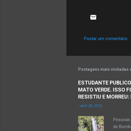
Postar um comentário
C
o
m
e
Postagens mais visitadas 
n
ESTUDANTE PUBLICO
t
MATO VERDE. ISSO F
á
RESISTIU E MORREU:
r
-
abril 28, 2026
i
o
Pessoas 
s
de Bombe