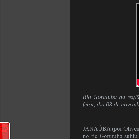
Rio Gorutuba na regiã
feira, dia 03 de novem
JANAÚBA (por Oliveira
no rio Gorutuba subiu 