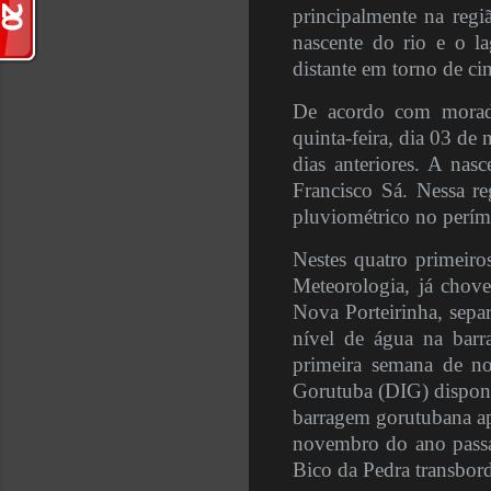
principalmente na regiã
nascente do rio e o 
distante em torno de ci
De acordo com morador
quinta-feira, dia 03 d
dias anteriores. A nas
Francisco Sá. Nessa r
pluviométrico no perím
Nestes quatro primeiro
Meteorologia, já chove
Nova Porteirinha, sepa
nível de água na bar
primeira semana de no
Gorutuba (DIG) disponi
barragem gorutubana ap
novembro do ano passad
Bico da Pedra transbord