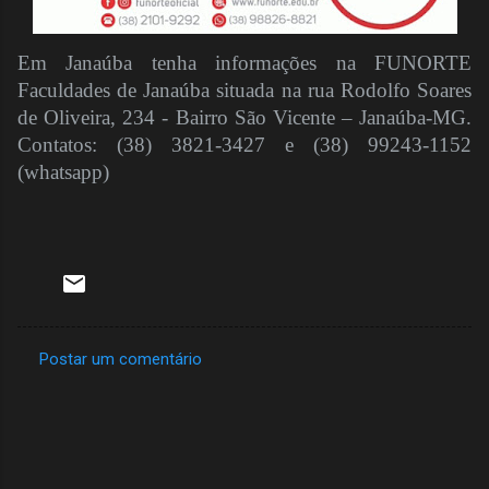
Em Janaúba tenha informações na FUNORTE
Faculdades de Janaúba situada na rua Rodolfo Soares
de Oliveira, 234 - Bairro São Vicente – Janaúba-MG.
Contatos: (38) 3821-3427 e (38) 99243-1152
(whatsapp)
Postar um comentário
C
o
m
e