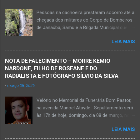
Pessoas na cachoeira prestaram socorro até a
chegada dos militares do Corpo de Bombeiros
de Janaúba, Samu e a Brigada Municipal que
auxiliaram no socorro, mas o jovem não
LEIA MAIS
resistiu e foi a óbito Foto álbum pessoal Kauan
Pereira Alves publicou em sua rede social a
foto em que apreciava a Cachoeira Maria Rosa,
NOTA DE FALECIMENTO – MORRE KEMIO
em Mato Verde, pouco tempo antes de se
NARDONE, FILHO DE ROSEANE E DO
afogar e depois vir a óbito nesta terça-feira, dia
RADIALISTA E FOTÓGRAFO SÍLVIO DA SILVA
28 de abril de 2026. Foto álbum pessoal Kauan
-
março 08, 2026
Pereira Alves. Fotos CB Populares, Corpo de
Bombeiros Militar, Samu e Brigada Municipal
Velório no Memorial da Funerária Bom Pastor,
socorrem estudante que se afogou em
na avenida Manoel Atayde Sepultamento será
cachoeira em Mato Verde nesta terça-feira, dia
às 17h de hoje, domingo, dia 08 de março, no
28 de abril de 2026. Adolescente não resistiu e
cemitério Campo da Paz, na margem esquerda
foi a óbito. MATO VERDE (por Oliveira Júnior)
LEIA MAIS
da rodovia MG-401, saída de Janaúba para
– O que seria um dia de lazer, de conhecimento
Jaíba Kemio Nardone Kemio Nardone
e de interação acabou em tragédia para um