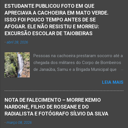
Samu, da Polícia Militar, Polícia Civil e do 6º
ESTUDANTE PUBLICOU FOTO EM QUE
Pelotão do Corpo de Bombeiros Militar de
APRECIAVA A CACHOEIRA EM MATO VERDE.
Janaúba seguiram para o local. Uma mulher
ISSO FOI POUCO TEMPO ANTES DE SE
morreu e a outra vítima ficou gravemente
AFOGAR. ELE NÃO RESISTIU E MORREU:
ferida e foi levada pelos socorristas do Samu
EXCURSÃO ESCOLAR DE TAIOBEIRAS
para o hospital na cidade de Monte Azul. Essa
-
abril 28, 2026
vítima apresenta traumatismo cranioencefálico
grave e poderá ser transportada em aeronave
Pessoas na cachoeira prestaram socorro até a
do Suporte Aéreo Avançado de Vida (SAAV)
chegada dos militares do Corpo de Bombeiros
para unidade hospi...
de Janaúba, Samu e a Brigada Municipal que
auxiliaram no socorro, mas o jovem não
LEIA MAIS
resistiu e foi a óbito Foto álbum pessoal Kauan
Pereira Alves publicou em sua rede social a
foto em que apreciava a Cachoeira Maria Rosa,
NOTA DE FALECIMENTO – MORRE KEMIO
em Mato Verde, pouco tempo antes de se
NARDONE, FILHO DE ROSEANE E DO
afogar e depois vir a óbito nesta terça-feira, dia
RADIALISTA E FOTÓGRAFO SÍLVIO DA SILVA
28 de abril de 2026. Foto álbum pessoal Kauan
-
março 08, 2026
Pereira Alves. Fotos CB Populares, Corpo de