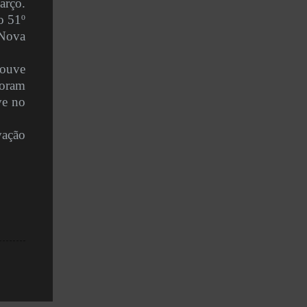
arço.
o 51º
 Nova
ouve
foram
ve no
ivação