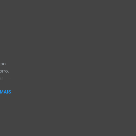
rpo
orro,
es
a, em
 MAIS
a-
os CB
 28
iveira
ou em