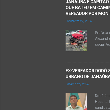
JANAÚBA E CAPITÃO
no chão. 
QUE BATEU EM CAMIN
vítima. H
VEREADOR POR MON
militare
-
fevereiro 27, 2026
efetuou o
elaboraçã
Prefeito 
Alexandr
social A
nesta sex
Augusto F
prefeitos
rede soc
EX-VEREADOR DODÔ S
Minas, ne
URBANO DE JANAÚB
Júnior) –
-
março 26, 2026
trecho en
Minas. H
Dodô é se
Monte Az
Hospital 
estava co
candidat