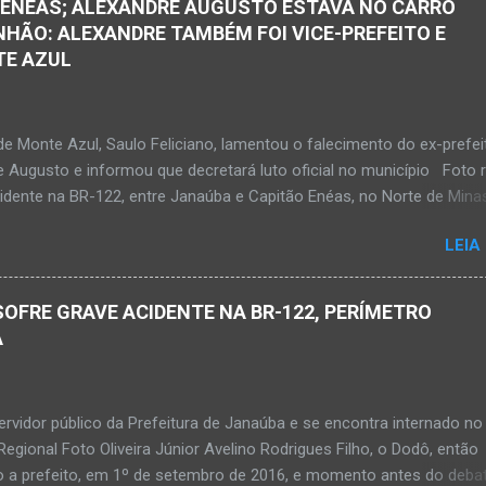
 ENÉAS; ALEXANDRE AUGUSTO ESTAVA NO CARRO
Ele teria sido alvo de disparos fatais. Um dos tiros acertou o tórax 
HÃO: ALEXANDRE TAMBÉM FOI VICE-PREFEITO E
enrique não resistiu e foi a óbito no local desse crime violento. Polici
TE AZUL
s estiveram apurando informações com o intuito em identificar quem
s disparos. Perito da Polícia Civil também foi ao local objetivando a
o do laudo pericial a ser aprese...
de Monte Azul, Saulo Feliciano, lamentou o falecimento do ex-prefei
e Augusto e informou que decretará luto oficial no município Foto 
cidente na BR-122, entre Janaúba e Capitão Enéas, no Norte de Mina
ta-feira, dia 27 de fevereiro de 2026. Foto Oliveira Júnior Alexandre
LEIA
ernandes de Oliveira, então prefeito de Monte Azul, durante reuniã
 realizados em Nova Porteirinha no dia 11 de fevereiro de 2017. Fo
ial Acidente na BR-122, entre Janaúba e Capitão Enéas, no Norte de
OFRE GRAVE ACIDENTE NA BR-122, PERÍMETRO
sta sexta-feira, dia 27 de fevereiro de 2026. JANAÚBA (por Oliveira
A
 Fim de tarde trágico nesta sexta-feira, dia 27 de fevereiro, na BR-12
tre Janaúba e Capitão Enéas, na região da Serra Geral, no Norte de
ouve a batida entre um caminhão e um automóvel. O ex-prefeito de
rvidor público da Prefeitura de Janaúba e se encontra internado no
ul, Alexandre Augusto Fernandes de Oliveira, morreu nesse acidente.
Regional Foto Oliveira Júnior Avelino Rodrigues Filho, o Dodô, então
m 65 anos de idade e viaj...
o a prefeito, em 1º de setembro de 2016, e momento antes do deba