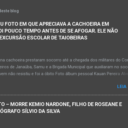
deste blog
U FOTO EM QUE APRECIAVA A CACHOEIRA EM
OI POUCO TEMPO ANTES DE SE AFOGAR. ELE NÃO
 EXCURSÃO ESCOLAR DE TAIOBEIRAS
na cachoeira prestaram socorro até a chegada dos militares do Co
iros de Janaúba, Samu e a Brigada Municipal que auxiliaram no soc
em não resistiu e foi a óbito Foto álbum pessoal Kauan Pereira Alv
 em sua rede social a foto em que apreciava a Cachoeira Maria Ros
LEIA
de, pouco tempo antes de se afogar e depois vir a óbito nesta terç
a 28 de abril de 2026. Foto álbum pessoal Kauan Pereira Alves. Fot
s, Corpo de Bombeiros Militar, Samu e Brigada Municipal socorrem
O – MORRE KEMIO NARDONE, FILHO DE ROSEANE E
e que se afogou em cachoeira em Mato Verde nesta terça-feira, dia
TÓGRAFO SÍLVIO DA SILVA
de 2026. Adolescente não resistiu e foi a óbito. MATO VERDE (por Ol
– O que seria um dia de lazer, de conhecimento e de interação acab