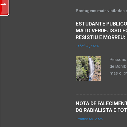
m
e
Postagens mais visitadas 
n
ESTUDANTE PUBLICO
t
MATO VERDE. ISSO F
á
RESISTIU E MORREU:
r
-
abril 28, 2026
i
o
Pessoas 
s
de Bombe
mas o jov
publicou
Mato Ver
feira, di
Populare
NOTA DE FALECIMENT
estudant
DO RADIALISTA E FO
de abril 
-
março 08, 2026
Júnior) 