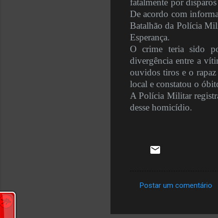
fatalmente por disparo
De acordo com informaçõ
Batalhão da Polícia Mil
Esperança.
O crime teria sido 
divergência entre a ví
ouvidos tiros e o rapa
local e constatou o óbi
A Polícia Militar regist
desse homicídio.
Postar um comentário
C
o