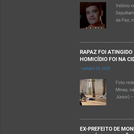
tragédia
Velório 
Minas. U
Sepultam
Rosa, loc
da Paz, 
Kemio Na
desse sá
Nardone 
Sílvio da
RAPAZ FOI ATINGIDO
completa
HOMICÍDIO FOI NA C
presencia
-
outubro 25, 2025
iniciou a
vida...u
Foto red
desde qu
Minas, n
Que o Nos
Júnior) –
atingido
Caldas, b
Serra Ger
Polícia M
EX-PREFEITO DE MON
Janaúba.