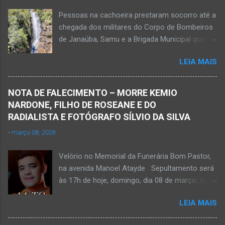
Pessoas na cachoeira prestaram socorro até a
chegada dos militares do Corpo de Bombeiros
de Janaúba, Samu e a Brigada Municipal que
auxiliaram no socorro, mas o jovem não
LEIA MAIS
resistiu e foi a óbito Foto álbum pessoal Kauan
Pereira Alves publicou em sua rede social a
foto em que apreciava a Cachoeira Maria Rosa,
NOTA DE FALECIMENTO – MORRE KEMIO
em Mato Verde, pouco tempo antes de se
NARDONE, FILHO DE ROSEANE E DO
afogar e depois vir a óbito nesta terça-feira, dia
RADIALISTA E FOTÓGRAFO SÍLVIO DA SILVA
28 de abril de 2026. Foto álbum pessoal Kauan
-
março 08, 2026
Pereira Alves. Fotos CB Populares, Corpo de
Bombeiros Militar, Samu e Brigada Municipal
Velório no Memorial da Funerária Bom Pastor,
socorrem estudante que se afogou em
na avenida Manoel Atayde Sepultamento será
cachoeira em Mato Verde nesta terça-feira, dia
às 17h de hoje, domingo, dia 08 de março, no
28 de abril de 2026. Adolescente não resistiu e
cemitério Campo da Paz, na margem esquerda
foi a óbito. MATO VERDE (por Oliveira Júnior)
LEIA MAIS
da rodovia MG-401, saída de Janaúba para
– O que seria um dia de lazer, de conhecimento
Jaíba Kemio Nardone Kemio Nardone
e de interação acabou em tragédia para um