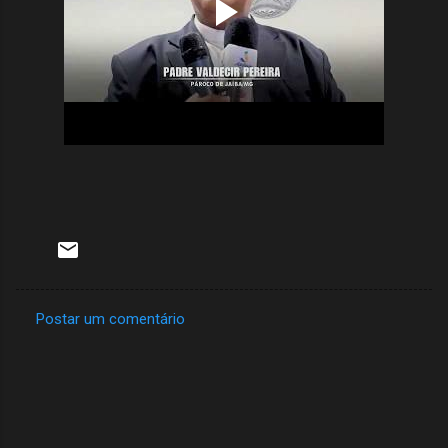
Postar um comentário
C
o
m
e