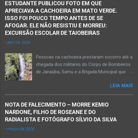
ESTUDANTE PUBLICOU FOTO EM QUE
Pelotão do Corpo de Bombeiros Militar de
APRECIAVA A CACHOEIRA EM MATO VERDE.
Janaúba seguiram para o local. Uma mulher
ISSO FOI POUCO TEMPO ANTES DE SE
morreu e a outra vítima ficou gravemente
AFOGAR. ELE NÃO RESISTIU E MORREU:
ferida e foi levada pelos socorristas do Samu
EXCURSÃO ESCOLAR DE TAIOBEIRAS
para o hospital na cidade de Monte Azul. Essa
-
abril 28, 2026
vítima apresenta traumatismo cranioencefálico
grave e poderá ser transportada em aeronave
Pessoas na cachoeira prestaram socorro até a
do Suporte Aéreo Avançado de Vida (SAAV)
chegada dos militares do Corpo de Bombeiros
para unidade hospi...
de Janaúba, Samu e a Brigada Municipal que
auxiliaram no socorro, mas o jovem não
LEIA MAIS
resistiu e foi a óbito Foto álbum pessoal Kauan
Pereira Alves publicou em sua rede social a
foto em que apreciava a Cachoeira Maria Rosa,
NOTA DE FALECIMENTO – MORRE KEMIO
em Mato Verde, pouco tempo antes de se
NARDONE, FILHO DE ROSEANE E DO
afogar e depois vir a óbito nesta terça-feira, dia
RADIALISTA E FOTÓGRAFO SÍLVIO DA SILVA
28 de abril de 2026. Foto álbum pessoal Kauan
-
março 08, 2026
Pereira Alves. Fotos CB Populares, Corpo de