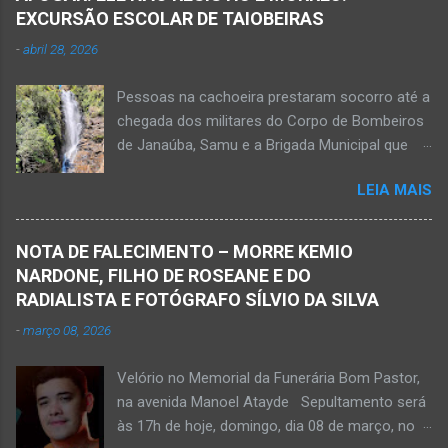
ferida e foi levada pelos socorristas do Samu
EXCURSÃO ESCOLAR DE TAIOBEIRAS
para o hospital na cidade de Monte Azul. Essa
-
abril 28, 2026
vítima apresenta traumatismo cranioencefálico
grave e poderá ser transportada em aeronave
Pessoas na cachoeira prestaram socorro até a
do Suporte Aéreo Avançado de Vida (SAAV)
chegada dos militares do Corpo de Bombeiros
para unidade hospi...
de Janaúba, Samu e a Brigada Municipal que
auxiliaram no socorro, mas o jovem não
LEIA MAIS
resistiu e foi a óbito Foto álbum pessoal Kauan
Pereira Alves publicou em sua rede social a
foto em que apreciava a Cachoeira Maria Rosa,
NOTA DE FALECIMENTO – MORRE KEMIO
em Mato Verde, pouco tempo antes de se
NARDONE, FILHO DE ROSEANE E DO
afogar e depois vir a óbito nesta terça-feira, dia
RADIALISTA E FOTÓGRAFO SÍLVIO DA SILVA
28 de abril de 2026. Foto álbum pessoal Kauan
-
março 08, 2026
Pereira Alves. Fotos CB Populares, Corpo de
Bombeiros Militar, Samu e Brigada Municipal
Velório no Memorial da Funerária Bom Pastor,
socorrem estudante que se afogou em
na avenida Manoel Atayde Sepultamento será
cachoeira em Mato Verde nesta terça-feira, dia
às 17h de hoje, domingo, dia 08 de março, no
28 de abril de 2026. Adolescente não resistiu e