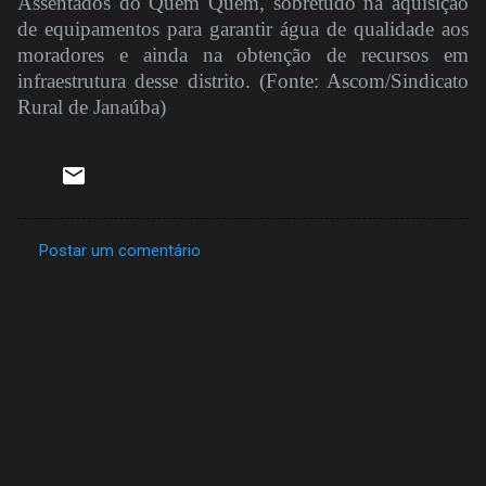
Assentados do Quem Quem, sobretudo na aquisição
de equipamentos para garantir água de qualidade aos
moradores e ainda na obtenção de recursos em
infraestrutura desse distrito. (Fonte: Ascom/Sindicato
Rural de Janaúba)
Postar um comentário
C
o
m
e
n
t
á
r