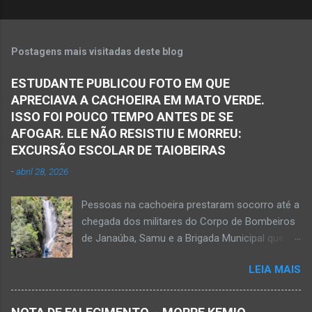
Postagens mais visitadas deste blog
ESTUDANTE PUBLICOU FOTO EM QUE
APRECIAVA A CACHOEIRA EM MATO VERDE.
ISSO FOI POUCO TEMPO ANTES DE SE
AFOGAR. ELE NÃO RESISTIU E MORREU:
EXCURSÃO ESCOLAR DE TAIOBEIRAS
-
abril 28, 2026
Pessoas na cachoeira prestaram socorro até a
chegada dos militares do Corpo de Bombeiros
de Janaúba, Samu e a Brigada Municipal que
auxiliaram no socorro, mas o jovem não
LEIA MAIS
resistiu e foi a óbito Foto álbum pessoal Kauan
Pereira Alves publicou em sua rede social a
foto em que apreciava a Cachoeira Maria Rosa,