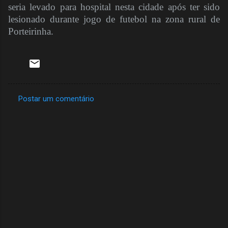
seria levado para hospital nesta cidade após ter sido
lesionado durante jogo de futebol na zona rural de
Porteirinha.
Postar um comentário
C
o
m
e
n
t
á
r
i