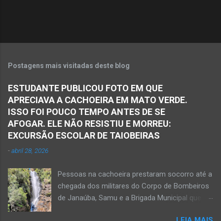
o
s
Postagens mais visitadas deste blog
ESTUDANTE PUBLICOU FOTO EM QUE
APRECIAVA A CACHOEIRA EM MATO VERDE.
ISSO FOI POUCO TEMPO ANTES DE SE
AFOGAR. ELE NÃO RESISTIU E MORREU:
EXCURSÃO ESCOLAR DE TAIOBEIRAS
-
abril 28, 2026
Pessoas na cachoeira prestaram socorro até a
chegada dos militares do Corpo de Bombeiros
de Janaúba, Samu e a Brigada Municipal que
auxiliaram no socorro, mas o jovem não
LEIA MAIS