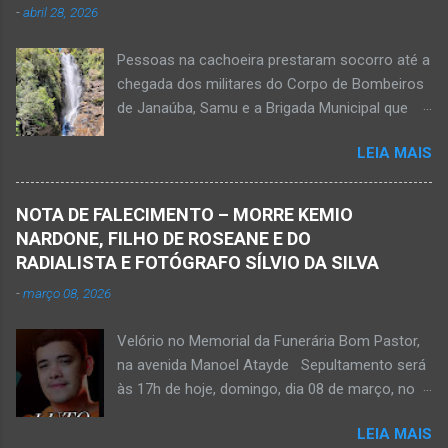
-
abril 28, 2026
vítima apresenta traumatismo cranioencefálico
grave e poderá ser transportada em aeronave
Pessoas na cachoeira prestaram socorro até a
do Suporte Aéreo Avançado de Vida (SAAV)
chegada dos militares do Corpo de Bombeiros
para unidade hospi...
de Janaúba, Samu e a Brigada Municipal que
auxiliaram no socorro, mas o jovem não
LEIA MAIS
resistiu e foi a óbito Foto álbum pessoal Kauan
Pereira Alves publicou em sua rede social a
foto em que apreciava a Cachoeira Maria Rosa,
NOTA DE FALECIMENTO – MORRE KEMIO
em Mato Verde, pouco tempo antes de se
NARDONE, FILHO DE ROSEANE E DO
afogar e depois vir a óbito nesta terça-feira, dia
RADIALISTA E FOTÓGRAFO SÍLVIO DA SILVA
28 de abril de 2026. Foto álbum pessoal Kauan
-
março 08, 2026
Pereira Alves. Fotos CB Populares, Corpo de
Bombeiros Militar, Samu e Brigada Municipal
Velório no Memorial da Funerária Bom Pastor,
socorrem estudante que se afogou em
na avenida Manoel Atayde Sepultamento será
cachoeira em Mato Verde nesta terça-feira, dia
às 17h de hoje, domingo, dia 08 de março, no
28 de abril de 2026. Adolescente não resistiu e
cemitério Campo da Paz, na margem esquerda
foi a óbito. MATO VERDE (por Oliveira Júnior)
LEIA MAIS
da rodovia MG-401, saída de Janaúba para
– O que seria um dia de lazer, de conhecimento